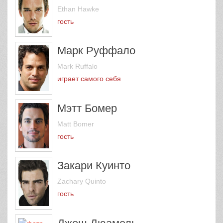
Ethan Hawke
гость
Марк Руффало
Mark Ruffalo
играет самого себя
Мэтт Бомер
Matt Bomer
гость
Закари Куинто
Zachary Quinto
гость