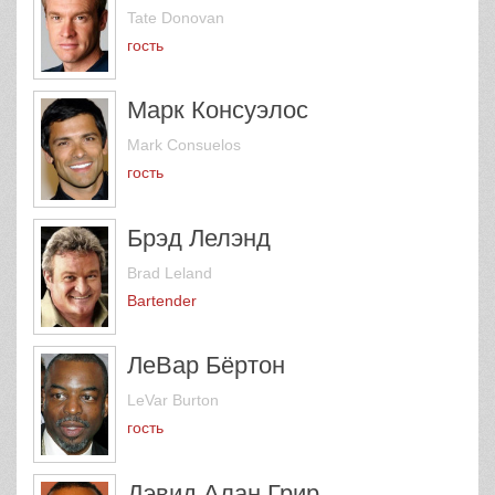
Tate Donovan
гость
Марк Консуэлос
Mark Consuelos
гость
Брэд Лелэнд
Brad Leland
Bartender
ЛеВар Бёртон
LeVar Burton
гость
Дэвид Алан Грир