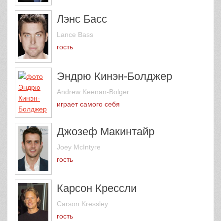
Лэнс Басс
Lance Bass
гость
Эндрю Кинэн-Болджер
Andrew Keenan-Bolger
играет самого себя
Джозеф Макинтайр
Joey McIntyre
гость
Карсон Крессли
Carson Kressley
гость