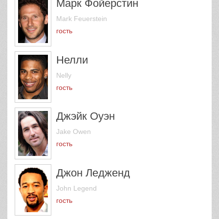
Марк Фойерстин
Mark Feuerstein
гость
Нелли
Nelly
гость
Джэйк Оуэн
Jake Owen
гость
Джон Ледженд
John Legend
гость