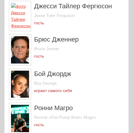
Джесси Тайлер Фергюсон
Jesse Tyler Ferguson
гость
Брюс Дженнер
Bruce Jenner
гость
Бой Джордж
Boy George
играет самого себя
Ронни Магро
Ronnie «Fist Pump Brah» Magro
гость