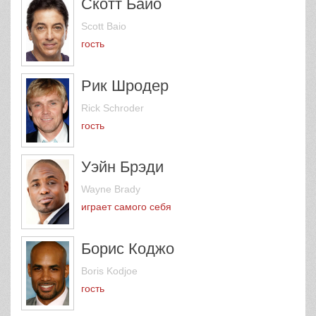
Скотт Байо
Scott Baio
гость
Рик Шродер
Rick Schroder
гость
Уэйн Брэди
Wayne Brady
играет самого себя
Борис Коджо
Boris Kodjoe
гость