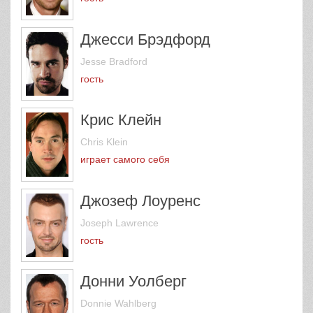
Джесси Брэдфорд
Jesse Bradford
гость
Крис Клейн
Chris Klein
играет самого себя
Джозеф Лоуренс
Joseph Lawrence
гость
Донни Уолберг
Donnie Wahlberg