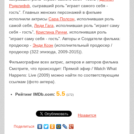
Рэдклифф
, сыгравший роль "играет самого себя -
гость". Главных женских персонажей в фильме
исполнили актрисы
Сара Полсон
, исполнившая роль
самой себя,
Леди Гага
, исполнившая роль "играет саму
себя - гость",
Кристина Риччи
, исполнившая роль
"играет саму себя - гость". Авторы и Создатели фильма:
продюсер -
Энди Коэн
(исполнительный продюсер /
продюсер (322 эпизода, 2009-2015)).
Фильмографии всех актрис, актеров и авторов фильма
Смотрите, что происходит: Прямой эфир / Watch What
Happens: Live (2009) можно найти по соответствующим
ссылкам (фото актера).
5.5
Рейтинг IMDb.com:
(172)
Нравится
Поделиться