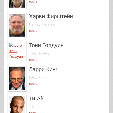
гость
Харви Фирштейн
Harvey Fierstein
гость
Тони Голдуин
Tony Goldwyn
гость
Ларри Кинг
Larry King
гость
Ти-Ай
T.I.
гость