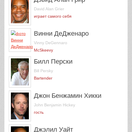
David Alan Grier
играет самого себя
Винни ДеДженаро
Vinny DeGennaro
McSkeevy
Билл Перски
Bill Persky
Bartender
Джон Бенжамин Хикки
John Benjamin Hickey
гость
Джэлил Уайт