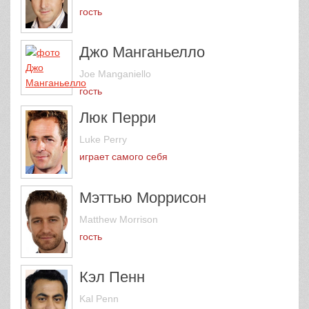
гость
Джо Манганьелло
Joe Manganiello
гость
Люк Перри
Luke Perry
играет самого себя
Мэттью Моррисон
Matthew Morrison
гость
Кэл Пенн
Kal Penn