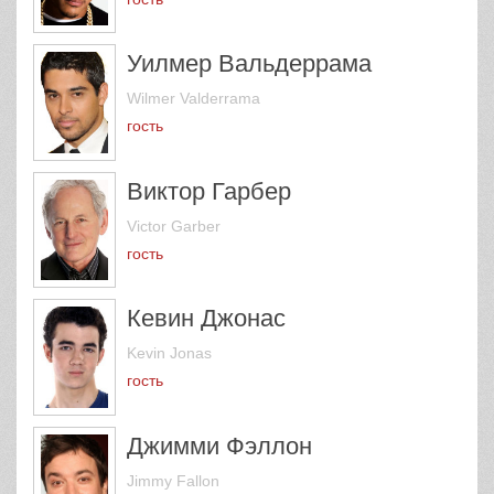
Уилмер Вальдеррама
Wilmer Valderrama
гость
Виктор Гарбер
Victor Garber
гость
Кевин Джонас
Kevin Jonas
гость
Джимми Фэллон
Jimmy Fallon