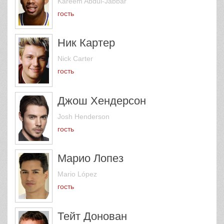
Kareem Abdul-Jabbar
гость
Ник Картер
Nick Carter
гость
Джош Хендерсон
Josh Henderson
гость
Марио Лопез
Mario López
гость
Тейт Донован