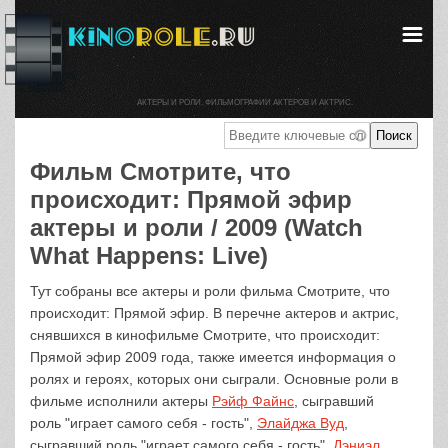
АКТЕРЫ И РОЛИ. ФИЛЬМОГРАФИИ АКТЕРОВ И АКТРИС.
Фильм Смотрите, что
происходит: Прямой эфир
актеры и роли / 2009 (Watch
What Happens: Live)
Тут собраны все актеры и роли фильма Смотрите, что
происходит: Прямой эфир. В перечне актеров и актрис,
снявшихся в кинофильме Смотрите, что происходит:
Прямой эфир 2009 года, также имеется информация о
ролях и героях, которых они сыграли. Основные роли в
фильме исполнили актеры
Рэйф Файнс
, сыгравший
роль "играет самого себя - гость",
Элайджа Вуд
,
сыгравший роль "играет самого себя - гость",
Дэниэл