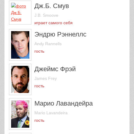
Дж.Б. Смув
J.B. Smoove
играет самого себя
Эндрю Рэннеллс
Andy Rannells
гость
Джеймс Фрэй
James Frey
гость
Марио Лавандейра
Mario Lavandeira
гость