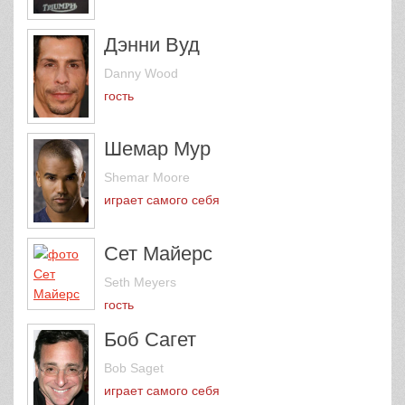
Дэнни Вуд
Danny Wood
гость
Шемар Мур
Shemar Moore
играет самого себя
Сет Майерс
Seth Meyers
гость
Боб Сагет
Bob Saget
играет самого себя