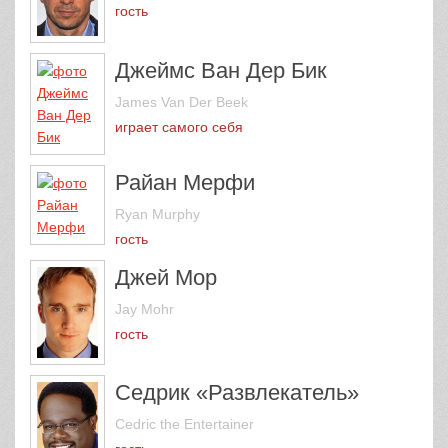
гость
Джеймс Ван Дер Бик
James Van Der Beek
играет самого себя
Райан Мерфи
Ryan Murphy
гость
Джей Мор
Jay Mohr
гость
Седрик «Развлекатель»
Cedric the Entertainer