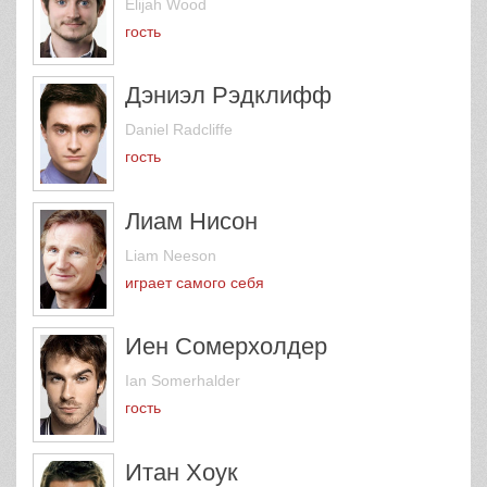
Elijah Wood
гость
Дэниэл Рэдклифф
Daniel Radcliffe
гость
Лиам Нисон
Liam Neeson
играет самого себя
Иен Сомерхолдер
Ian Somerhalder
гость
Итан Хоук