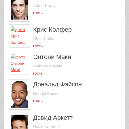
Adam Brody
гость
Крис Колфер
Chris Colfer
гость
Энтони Маки
Anthony Mackie
гость
Дональд Фэйсон
Donald Faison
гость
Дэвид Аркетт
David Arquette