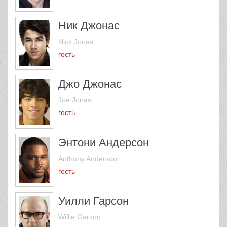
Ник Джонас
Nick Jonas
гость
Джо Джонас
Joe Jonas
гость
Энтони Андерсон
Anthony Anderson
гость
Уилли Гарсон
Willie Garson