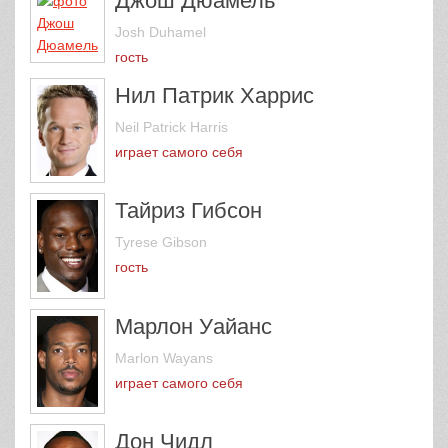
Джош Дюамель
Josh Duhamel
гость
Нил Патрик Харрис
Neil Patrick Harris
играет самого себя
Тайриз Гибсон
Tyrese Gibson
гость
Марлон Уайанс
Marlon Wayans
играет самого себя
Дон Чидл