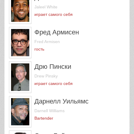
Jaleel White
играет самого себя
Фред Армисен
Fred Armisen
гость
Дрю Пински
Drew Pinsky
играет самого себя
Дарнелл Уильямс
Darnell Williams
Bartender