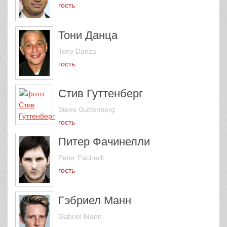
гость
Тони Данца
Tony Danza
гость
Стив Гуттенберг
Steve Guttenberg
гость
Питер Фачинелли
Peter Facinelli
гость
Гэбриел Манн
Gabriel Mann