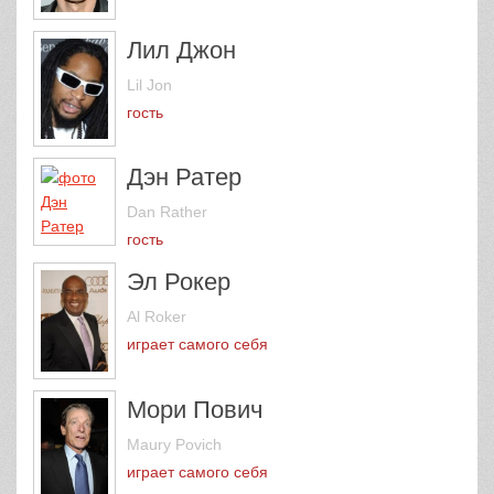
Лил Джон
Lil Jon
гость
Дэн Ратер
Dan Rather
гость
Эл Рокер
Al Roker
играет самого себя
Мори Пович
Maury Povich
играет самого себя