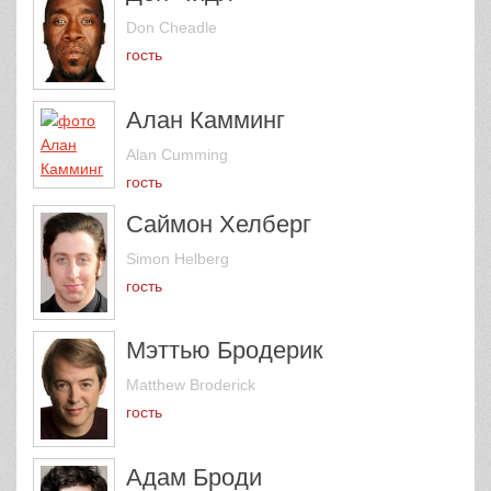
Don Cheadle
гость
Алан Камминг
Alan Cumming
гость
Саймон Хелберг
Simon Helberg
гость
Мэттью Бродерик
Matthew Broderick
гость
Адам Броди