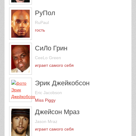
РуПол
RuPaul
гость
СиЛо Грин
CeeLo Green
играет самого себя
Эрик Джейкобсон
Eric Jacobson
Miss Piggy
Джейсон Мраз
Jason Mraz
играет самого себя