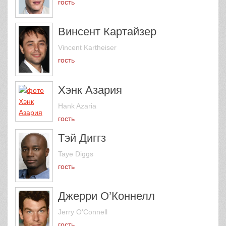
гость
Винсент Картайзер
Vincent Kartheiser
гость
Хэнк Азария
Hank Azaria
гость
Тэй Диггз
Taye Diggs
гость
Джерри О’Коннелл
Jerry O'Connell
гость