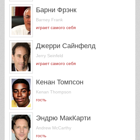
Барни Фрэнк
Barney Frank
играет самого себя
Джерри Сайнфелд
Jerry Seinfeld
играет самого себя
Кенан Томпсон
Kenan Thompson
гость
Эндрю МакКарти
Andrew McCarthy
гость