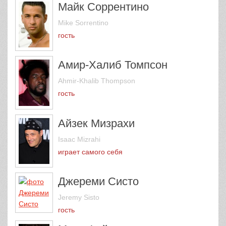
Майк Соррентино
Mike Sorrentino
гость
Амир-Халиб Томпсон
Ahmir-Khalib Thompson
гость
Айзек Мизрахи
Isaac Mizrahi
играет самого себя
Джереми Систо
Jeremy Sisto
гость