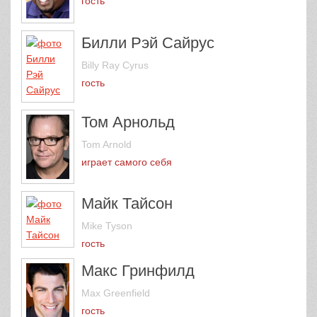
гость
Билли Рэй Сайрус
Billy Ray Cyrus
гость
Том Арнольд
Tom Arnold
играет самого себя
Майк Тайсон
Mike Tyson
гость
Макс Гринфилд
Max Greenfield
гость