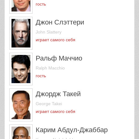
гость
Джон Слэттери
John Slattery
играет самого себя
Ральф Маччио
Ralph Macchio
гость
Джордж Такей
George Takei
играет самого себя
Карим Абдул-Джаббар