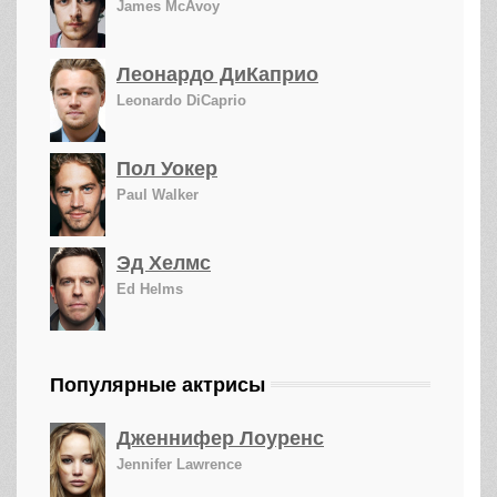
James McAvoy
Леонардо ДиКаприо
Leonardo DiCaprio
Пол Уокер
Paul Walker
Эд Хелмс
Ed Helms
Популярные актрисы
Дженнифер Лоуренс
Jennifer Lawrence