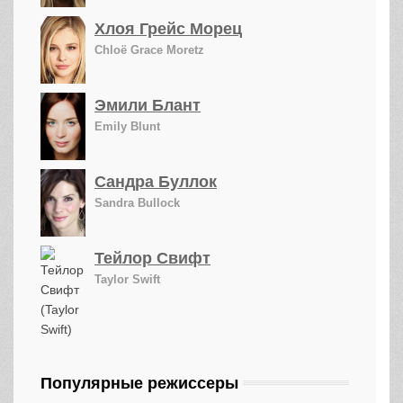
Хлоя Грейс Морец
Chloë Grace Moretz
Эмили Блант
Emily Blunt
Сандра Буллок
Sandra Bullock
Тейлор Свифт
Taylor Swift
Популярные режиссеры