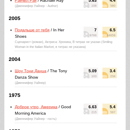
Рэйчел Рэй
/ Rachael Ray
5.63
4.4
(Дженнифер Уайнер - Author)
108
580
2005
Подальше от тебя
/ In Her
7
6.5
9766
44658
Shoes
Сценарист (роман), Актриса: Хроника, В титрах не указан (Smiling
Woman in the Italian Market, в титрах не указана)
2004
Шоу Тони Данца
/ The Tony
5.09
3.4
103
234
Danza Show
(Дженнифер Уайнер)
1975
Доброе утро, Америка
/ Good
6.63
5.4
215
567
Morning America
(Дженнифер Уайнер - гость)