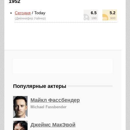
1952
Сегодня
/ Today
6.5
5.2
(Дженнифер Уайнер)
180
900
Популярные актеры
Майкл Фассбендер
Michael Fassbender
Джеймс МакЭвой