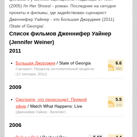
(2005) /In Her Shoes/ - роман. Последние на сегодня
проекты и фильмы, где задействован сценарист
Дженнифер Уайнер - это Большая Джорджия (2011)
/State of Georgia/.
Список фильмов Дженнифер Уайнер
(Jennifer Weiner)
2011
Большая Джорджия
/ State of Georgia
6.6
Сценарист, Продюсер (исполнительный продюсер
882
(12 эпизодов, 2011))
2009
Смотрите, что происходит: Прямой
5.5
172
эфир
/ Watch What Happens: Live
(Дженнифер Уайнер - Bartender)
2006