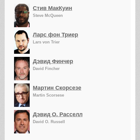
Стив МакКуин
Steve McQueen
Ларс фон Триер
Lars von Trier
Дэвид Финчер
David Fincher
Мартин Скорсезе
Martin Scorsese
Дэвид О. Расселл
David O. Russell