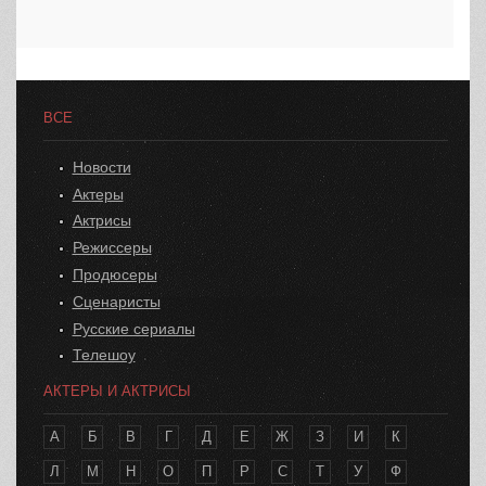
ВСЕ
Новости
Актеры
Актрисы
Режиссеры
Продюсеры
Сценаристы
Русские сериалы
Телешоу
АКТЕРЫ И АКТРИСЫ
А
Б
В
Г
Д
Е
Ж
З
И
К
Л
М
Н
О
П
Р
С
Т
У
Ф