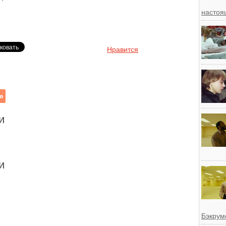
настоя
Нравится
»
и
и
Бэкрум