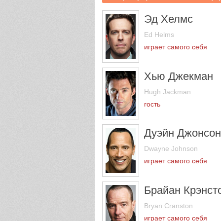
Эд Хелмс
Ed Helms
играет самого себя
Хью Джекман
Hugh Jackman
гость
Дуэйн Джонсон
Dwayne Johnson
играет самого себя
Брайан Крэнст
Bryan Cranston
играет самого себя