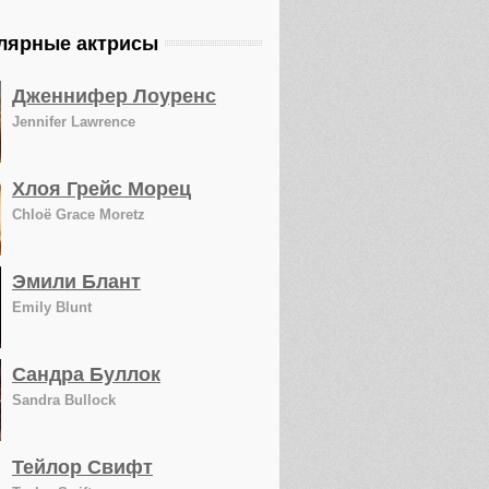
лярные актрисы
Дженнифер Лоуренс
Jennifer Lawrence
Хлоя Грейс Морец
Chloë Grace Moretz
Эмили Блант
Emily Blunt
Сандра Буллок
Sandra Bullock
Тейлор Свифт