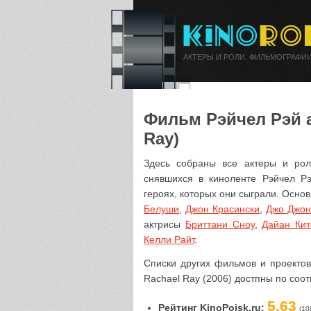
АКТЕРЫ И РОЛИ. ФИЛЬМОГРАФИИ
Фильм Рэйчел Рэй а
Ray)
Здесь собраны все актеры и рол
снявшихся в киноленте Рэйчел Р
героях, которых они сыграли. Осн
Белуши
,
Джон Красински
,
Джо Джон
актрисы
Бриттани Сноу
,
Дайан Кит
Келли Райт
.
Списки других фильмов и проектов
Rachael Ray (2006) достпны по соо
5.63
Рейтинг KinoPoisk.ru:
(10