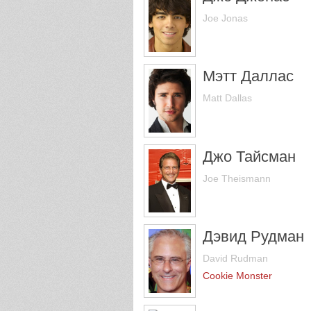
Joe Jonas
Мэтт Даллас
Matt Dallas
Джо Тайсман
Joe Theismann
Дэвид Рудман
David Rudman
Cookie Monster