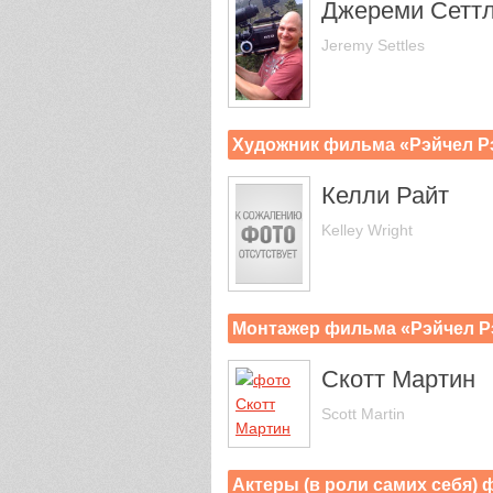
Джереми Сетт
Jeremy Settles
Художник фильма «Рэйчел Р
Келли Райт
Kelley Wright
Монтажер фильма «Рэйчел Р
Скотт Мартин
Scott Martin
Актеры (в роли самих себя)