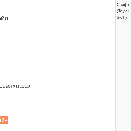
ойл
асселхофф
эй»