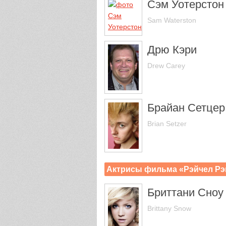
Сэм Уотерстон
Sam Waterston
Дрю Кэри
Drew Carey
Брайан Сетцер
Brian Setzer
Актрисы фильма «Рэйчел Рэ
Бриттани Сноу
Brittany Snow