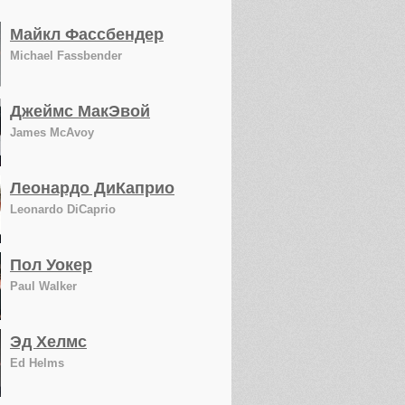
Майкл Фассбендер
Michael Fassbender
Джеймс МакЭвой
James McAvoy
Леонардо ДиКаприо
Leonardo DiCaprio
Пол Уокер
Paul Walker
Эд Хелмс
Ed Helms