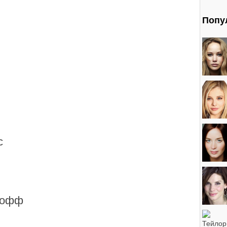
Попу
с
хофф