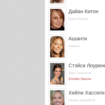
Дайан Китон
Diane Keaton
Ашанти
Ashanti
Стэйси Лоурен
Staci Lawrence
Zombie Dancer
Хейли Хассел
Hayley Hasselhoff