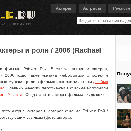
Актеры
Актрисы
Режисс
 АКТЕРОВ И АКТРИС.
ктеры и роли / 2006 (Rachael
и фильма Рэйчел Рэй. В списке актрис и актеров,
Попу
эй 2006 года, также указана информация о ролях и
овные мужские роли в фильме исполнили актеры
Джеймс
ас
. Главных женских персонажей в фильме исполнили
он
,
Ашанти
. Создатели и авторы фильма: художник -
 всех актрис, актеров и авторов фильма Рэйчел Рэй /
тветствующим ссылкам (фото актера).
8)