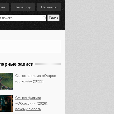
еры
Телешоу
Сериалы
лярные записи
Сюжет фильма «Остров
иллюзий» (2022)
Смысл фильма
«Обсессия» (2026):
почему любовь