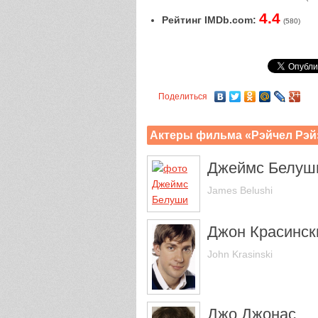
4.4
Рейтинг IMDb.com:
(580)
Поделиться
Актеры фильма «Рэйчел Рэй
Джеймс Белуш
James Belushi
Джон Красинск
John Krasinski
Джо Джонас