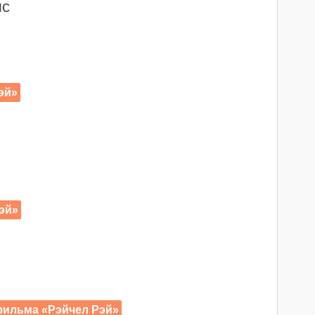
лс
эй»
эй»
 фильма «Рэйчел Рэй»