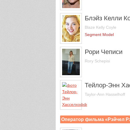
Блэйз Келли К
Blaze Kelly Coyle
Segment Model
Рори Чеписи
Rory Schepisi
Тейлор-Энн Х
Taylor-Ann Hasselhoff
Оператор фильма «Рэйчел Р