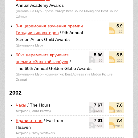
Annual Academy Awards
(Джулианна Мур - презентатор: Best Sound Mixing and Best Sound
Editing)
9-я церемония вручения премии
5.9
12
Гильдии киноактеров
/ 9th Annual
Screen Actors Guild Awards
(Джулианна Мур)
60-я церемония вручения
5.96
5.5
90
225
премии «Золотой глобус»
/
The 60th Annual Golden Globe Awards
(Джулианна Мур - номинантка: Best Actress in a Motion Picture
Drama)
2002
Часы
/ The Hours
7.67
7.6
Актриса (Laura Brown)
14291
87098
Вдали от рая
/ Far from
7.01
7.4
1501
32014
Heaven
Актриса (Cathy Whitaker)