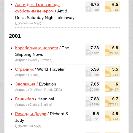
Ант и Дек: Готовая еда
6.75
6.5
82
344
субботним вечером
/ Ant &
Dec's Saturday Night Takeaway
(Джулианна Мур)
2001
Корабельные новости
/ The
7.23
6.8
3307
25416
Shipping News
Актриса (Wavey Prowse)
Странник
/ World Traveler
5.96
5.5
Актриса (Dulcie)
96
934
Эволюция
/ Evolution
7.05
6
Актриса (Dr. Allison Reed, CDC)
30599
89417
Ганнибал
/ Hannibal
7.83
6.7
Актриса (Clarice Starling)
41499
177981
Ричард и Джуди
/ Richard &
5.5
4.5
51
294
Judy
(Джулианна Мур)