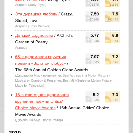
Актриса (Jody Flynn)
1275
11186
Эта дурацкая любовь
/ Crazy,
7.59
7.5
56168
292475
Stupid, Love.
Актриса (Emily Weaver)
Детский сад поэзии
/ A Child's
5.77
6.8
46
64
Garden of Poetry
Актриса
68-я церемония вручения
7.07
7.2
645
396
премии «Золотой глобус»
/
The 68th Annual Golden Globe Awards
(Джулианна Мур - номинантка: Best Actress in a Motion Picture -
Musical or Comedy & Presenter: Best Mini-Series or Motion Picture
Made for Television)
16-я ежегодная церемония
5.2
7.3
45
15
вручения премии Critics'
Choice Movie Awards
/ 16th Annual Critics' Choice
Movie Awards
(Джулианна Мур - презентатор)
2010