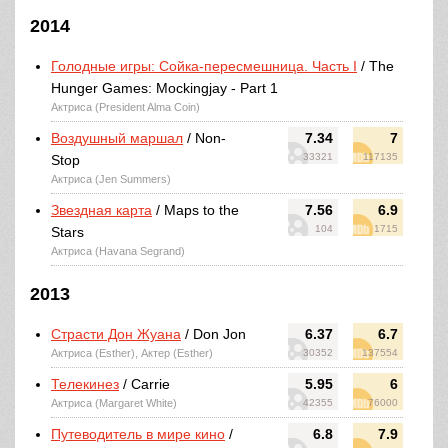
2014
Голодные игры: Сойка-пересмешница. Часть I
/ The
Hunger Games: Mockingjay - Part 1
Актриса (President Alma Coin)
Воздушный маршал
/ Non-
7.34
7
33321
117135
Stop
Актриса (Jen Summers)
Звездная карта
/ Maps to the
7.56
6.9
104
1715
Stars
Актриса (Havana Segrand)
2013
Страсти Дон Жуана
/ Don Jon
6.37
6.7
Актриса (Esther), Актер (Esther)
30352
137554
Телекинез
/ Carrie
5.95
6
Актриса (Margaret White)
42355
76000
Путеводитель в мире кино
/
6.8
7.9