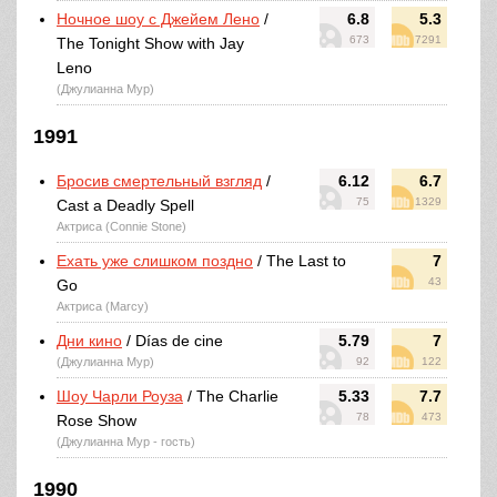
Ночное шоу с Джейем Лено
/
6.8
5.3
673
7291
The Tonight Show with Jay
Leno
(Джулианна Мур)
1991
Бросив смертельный взгляд
/
6.12
6.7
75
1329
Cast a Deadly Spell
Актриса (Connie Stone)
Ехать уже слишком поздно
/ The Last to
7
43
Go
Актриса (Marcy)
Дни кино
/ Días de cine
5.79
7
(Джулианна Мур)
92
122
Шоу Чарли Роуза
/ The Charlie
5.33
7.7
78
473
Rose Show
(Джулианна Мур - гость)
1990