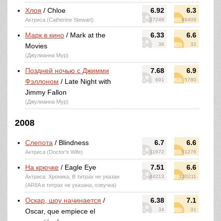
Хлоя
/ Chloe
6.92
6.3
Актриса (Catherine Stewart)
27248
46409
Марк в кино
/ Mark at the
6.33
6.6
38
32
Movies
(Джулианна Мур)
Поздней ночью с Джимми
7.68
6.9
691
5780
Фэллоном
/ Late Night with
Jimmy Fallon
(Джулианна Мур)
2008
Слепота
/ Blindness
6.7
6.6
Актриса (Doctor's Wife)
11672
51276
На крючке
/ Eagle Eye
7.51
6.6
Актриса: Хроника, В титрах не указан
44213
130211
(ARIIA в титрах не указана, озвучка)
Оскар, шоу начинается
/
6.38
7.1
34
31
Oscar, que empiece el