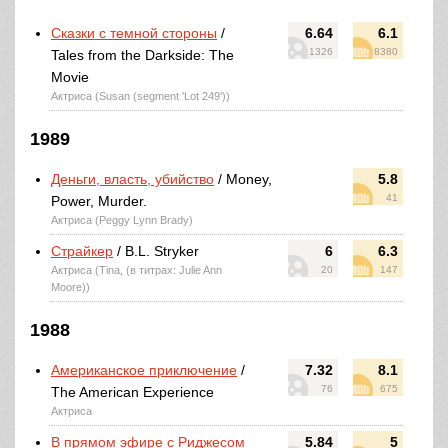
Сказки с темной стороны
/
6.64
6.1
1326
8380
Tales from the Darkside: The
Movie
Актриса (Susan (segment 'Lot 249'))
1989
Деньги, власть, убийство
/ Money,
5.8
41
Power, Murder.
Актриса (Peggy Lynn Brady)
Страйкер
/ B.L. Stryker
6
6.3
Актриса (Tina, (в титрах: Julie Ann
20
147
Moore))
1988
Американское приключение
/
7.32
8.1
76
675
The American Experience
Актриса
В прямом эфире с Риджесом
5.84
5