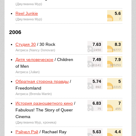
(Джулианна Мур)
Reel Junkie
5.6
(Джулианна Мур)
7
2006
Студия 30
/ 30 Rock
7.63
8.3
Актриса (Nancy Donovan)
2450
76777
Дитя человеческое
/ Children
7.49
7.9
41141
305253
of Men
Актриса (Julian)
Обратная сторона правды
/
5.74
5
892
12215
Freedomland
Актриса (Brenda Martin)
История разноцветного кино
/
6.83
7
75
455
Fabulous! The Story of Queer
Cinema
(Джулианна Мур, хроника)
Рэйчел Рэй
/ Rachael Ray
5.63
4.4