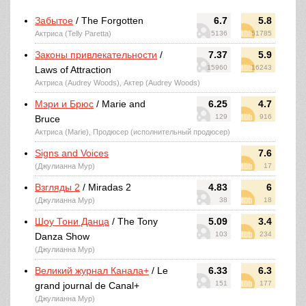
Забытое
/ The Forgotten
6.7
5.8
Актриса (Telly Paretta)
5136
51785
Законы привлекательности
/
7.37
5.9
15960
16243
Laws of Attraction
Актриса (Audrey Woods), Актер (Audrey Woods)
Мэри и Брюс
/ Marie and
6.25
4.7
129
916
Bruce
Актриса (Marie), Продюсер (исполнительный продюсер)
Signs and Voices
7.6
(Джулианна Мур)
17
Взгляды 2
/ Miradas 2
4.83
6
(Джулианна Мур)
38
18
Шоу Тони Данца
/ The Tony
5.09
3.4
103
234
Danza Show
(Джулианна Мур)
Великий журнал Канала+
/ Le
6.33
6.3
151
177
grand journal de Canal+
(Джулианна Мур)