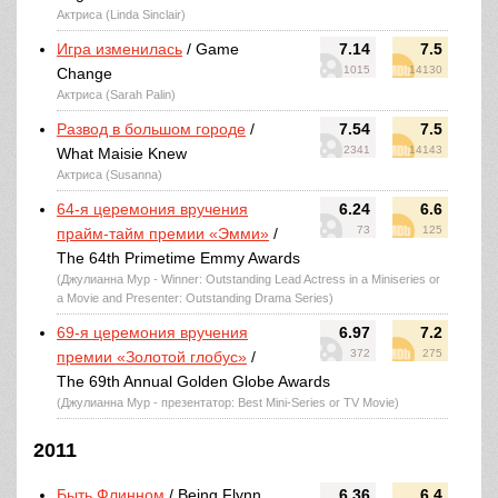
Актриса (Linda Sinclair)
Игра изменилась
/ Game
7.14
7.5
1015
14130
Change
Актриса (Sarah Palin)
Развод в большом городе
/
7.54
7.5
2341
14143
What Maisie Knew
Актриса (Susanna)
64-я церемония вручения
6.24
6.6
73
125
прайм-тайм премии «Эмми»
/
The 64th Primetime Emmy Awards
(Джулианна Мур - Winner: Outstanding Lead Actress in a Miniseries or
a Movie and Presenter: Outstanding Drama Series)
69-я церемония вручения
6.97
7.2
372
275
премии «Золотой глобус»
/
The 69th Annual Golden Globe Awards
(Джулианна Мур - презентатор: Best Mini-Series or TV Movie)
2011
Быть Флинном
/ Being Flynn
6.36
6.4