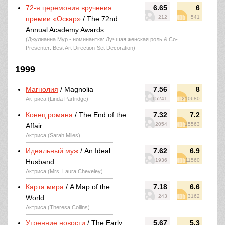
72-я церемония вручения
6.65
6
212
541
премии «Оскар»
/ The 72nd
Annual Academy Awards
(Джулианна Мур - номинантка: Лучшая женская роль & Co-
Presenter: Best Art Direction-Set Decoration)
1999
Магнолия
/ Magnolia
7.56
8
Актриса (Linda Partridge)
15241
210680
Конец романа
/ The End of the
7.32
7.2
2054
15563
Affair
Актриса (Sarah Miles)
Идеальный муж
/ An Ideal
7.62
6.9
1936
11560
Husband
Актриса (Mrs. Laura Cheveley)
Карта мира
/ A Map of the
7.18
6.6
243
3162
World
Актриса (Theresa Collins)
Утренние новости
/ The Early
5.67
5.3