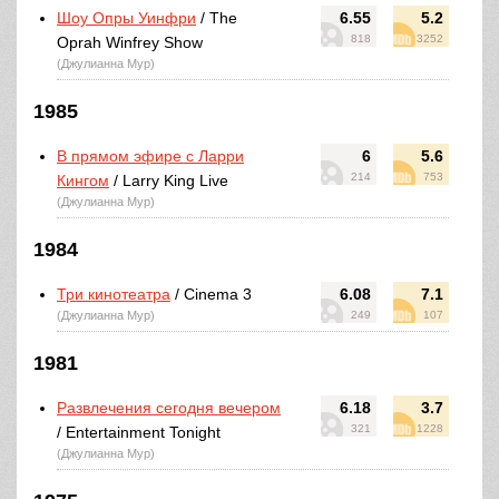
Шоу Опры Уинфри
/ The
6.55
5.2
818
3252
Oprah Winfrey Show
(Джулианна Мур)
1985
В прямом эфире с Ларри
6
5.6
214
753
Кингом
/ Larry King Live
(Джулианна Мур)
1984
Три кинотеатра
/ Cinema 3
6.08
7.1
(Джулианна Мур)
249
107
1981
Развлечения сегодня вечером
6.18
3.7
321
1228
/ Entertainment Tonight
(Джулианна Мур)