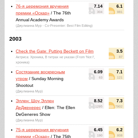
76-я церемония вручения
7.14
6.1
304
981
премии «Оскар»
/ The 76th
Annual Academy Awards
(Джулианна Мур - Co-Presenter: Best Film Editing)
2003
Check the Gate: Putting Beckett on Film
3.5
Актриса: Хроника, В титрах не указан (From 'Not I',
87
хроника)
Состязание воскресным
6.09
7.1
63
121
утром
/ Sunday Morning
Shootout
(Джулианна Мур)
Эллен: Шоу Эллен
8.52
7.3
1295
7902
ДеДженерес
/ Ellen: The Ellen
DeGeneres Show
(Джулианна Мур)
75-я церемония вручения
6.45
6.2
190
808
премии «Оскар»
/ The 75th