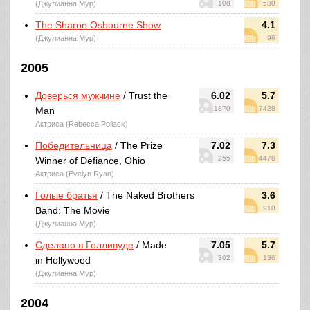
(Джулианна Мур)
108
580
The Sharon Osbourne Show
4.1
(Джулианна Мур)
96
2005
Доверься мужчине
/ Trust the
6.02
5.7
1870
7428
Man
Актриса (Rebecca Pollack)
Победительница
/ The Prize
7.02
7.3
255
4478
Winner of Defiance, Ohio
Актриса (Evelyn Ryan)
Голые братья
/ The Naked Brothers
3.6
910
Band: The Movie
(Джулианна Мур)
Сделано в Голливуде
/ Made
7.05
5.7
302
136
in Hollywood
(Джулианна Мур)
2004