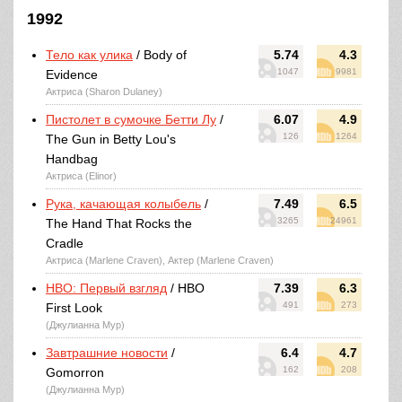
1992
Тело как улика
/ Body of
5.74
4.3
1047
9981
Evidence
Актриса (Sharon Dulaney)
Пистолет в сумочке Бетти Лу
/
6.07
4.9
126
1264
The Gun in Betty Lou's
Handbag
Актриса (Elinor)
Рука, качающая колыбель
/
7.49
6.5
3265
24961
The Hand That Rocks the
Cradle
Актриса (Marlene Craven), Актер (Marlene Craven)
HBO: Первый взгляд
/ HBO
7.39
6.3
491
273
First Look
(Джулианна Мур)
Завтрашние новости
/
6.4
4.7
162
208
Gomorron
(Джулианна Мур)