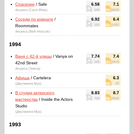
Спасение
/ Safe
6.58
7.1
Актриса (Carol White)
230
6229
Соседи по комнате
/
6.92
6.4
102
1352
Roommates
Актриса (Beth Holzcek)
1994
Ваня с 42-й улицы
/ Vanya on
7.74
7.4
245
2876
42nd Street
Актриса (Yelena)
Афиша
/ Cartelera
6.3
(Джулианна Мур)
25
В студии актерского
8.83
8.7
703
3542
мастерства
/ Inside the Actors
Studio
(Джулианна Мур)
1993