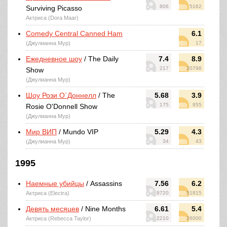
806
5162
Surviving Picasso
Актриса (Dora Maar)
Comedy Central Canned Ham
6.1
(Джулианна Мур)
17
Ежедневное шоу
/ The Daily
7.4
8.9
217
20798
Show
(Джулианна Мур)
Шоу Рози О`Доннелл
/ The
5.68
3.9
175
955
Rosie O'Donnell Show
(Джулианна Мур)
Мир ВИП
/ Mundo VIP
5.29
4.3
(Джулианна Мур)
34
43
1995
Наемные убийцы
/ Assassins
7.56
6.2
Актриса (Electra)
9720
51815
Девять месяцев
/ Nine Months
6.61
5.4
Актриса (Rebecca Taylor)
2210
26000