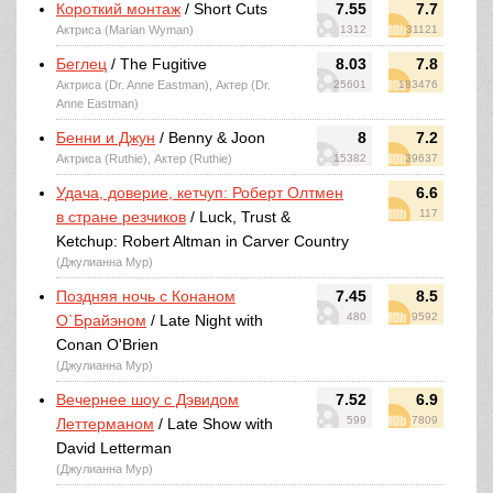
Короткий монтаж
/ Short Cuts
7.55
7.7
Актриса (Marian Wyman)
1312
31121
Беглец
/ The Fugitive
8.03
7.8
Актриса (Dr. Anne Eastman), Актер (Dr.
25601
183476
Anne Eastman)
Бенни и Джун
/ Benny & Joon
8
7.2
Актриса (Ruthie), Актер (Ruthie)
15382
39637
Удача, доверие, кетчуп: Роберт Олтмен
6.6
117
в стране резчиков
/ Luck, Trust &
Ketchup: Robert Altman in Carver Country
(Джулианна Мур)
Поздняя ночь с Конаном
7.45
8.5
480
9592
О`Брайэном
/ Late Night with
Conan O'Brien
(Джулианна Мур)
Вечернее шоу с Дэвидом
7.52
6.9
599
7809
Леттерманом
/ Late Show with
David Letterman
(Джулианна Мур)