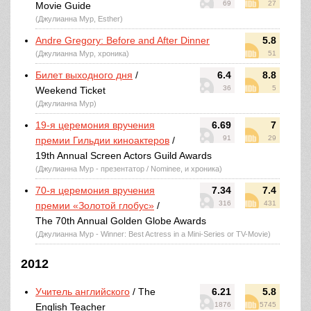
69
27
Movie Guide
(Джулианна Мур, Esther)
Andre Gregory: Before and After Dinner
5.8
(Джулианна Мур, хроника)
51
Билет выходного дня
/
6.4
8.8
36
5
Weekend Ticket
(Джулианна Мур)
19-я церемония вручения
6.69
7
91
29
премии Гильдии киноактеров
/
19th Annual Screen Actors Guild Awards
(Джулианна Мур - презентатор / Nominee, и хроника)
70-я церемония вручения
7.34
7.4
316
431
премии «Золотой глобус»
/
The 70th Annual Golden Globe Awards
(Джулианна Мур - Winner: Best Actress in a Mini-Series or TV-Movie)
2012
Учитель английского
/ The
6.21
5.8
1876
5745
English Teacher