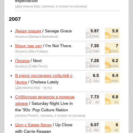
espectáculo
(Джулианна Мур, хроника, в титрах не указана)
2007
Дикая грация
/ Savage Grace
5.97
5.9
Актриса (Barbara Baekeland)
2644
7303
Меня там нет
/ I'm Not There.
7.35
7
Актриса (Alice Fabian)
7499
42625
Пророк
/ Next
7.28
6.2
Актриса (Callie Ferris)
50616
104294
В курсе последних событий с
6.5
6.4
224
3585
Челси
/ Chelsea Lately
(Джулианна Мур - гость)
Субботним вечером в прямом
7.73
6.8
46
83
эфире
/ Saturday Night Live in
the '90s: Pop Culture Nation
(Andrea Powers, хроника, в титрах не указана)
Шоу с Кэрри Киган
/ Up Close
6.07
6
282
98
with Carrie Keagan