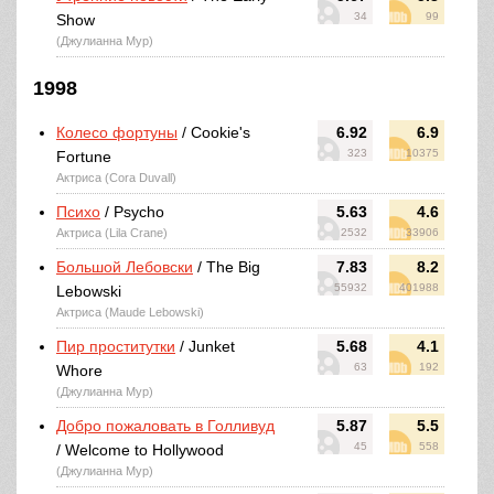
34
99
Show
(Джулианна Мур)
1998
Колесо фортуны
/ Cookie's
6.92
6.9
323
10375
Fortune
Актриса (Cora Duvall)
Психо
/ Psycho
5.63
4.6
Актриса (Lila Crane)
2532
33906
Большой Лебовски
/ The Big
7.83
8.2
55932
401988
Lebowski
Актриса (Maude Lebowski)
Пир проститутки
/ Junket
5.68
4.1
63
192
Whore
(Джулианна Мур)
Добро пожаловать в Голливуд
5.87
5.5
45
558
/ Welcome to Hollywood
(Джулианна Мур)