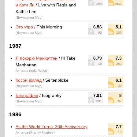
359
1041
и Кэти Ли
/ Live with Regis and
Kathie Lee
(Джулианна Мур)
Это утро
/ This Morning
6.56
5.1
(Джулианна Мур)
93
255
1987
Я покорю Манхэттен
/ I'll Take
6.79
7.3
40
263
Manhattan
Актриса (India West)
Косой взгляд
/ Seitenblicke
6.1
(Джулианна Мур)
39
Биография
/ Biography
7.91
8
(Джулианна Мур)
391
702
1986
As the World Turns: 30th Anniversary
7.7
Актриса (Franny Hughes)
13