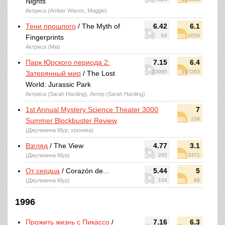
Nights
Актриса (Amber Waves, Maggie)
Тени прошлого
/ The Myth of
6.42
6.1
64
2058
Fingerprints
Актриса (Mia)
Парк Юрского периода 2:
7.15
6.4
23995
197253
Затерянный мир
/ The Lost
World: Jurassic Park
Актриса (Sarah Harding), Актер (Sarah Harding)
1st Annual Mystery Science Theater 3000
7
159
Summer Blockbuster Review
(Джулианна Мур, хроника)
Взгляд
/ The View
4.77
3.1
(Джулианна Мур)
265
3371
От сердца
/ Corazón de...
5.44
5
(Джулианна Мур)
104
88
1996
Прожить жизнь с Пикассо
/
7.16
6.3