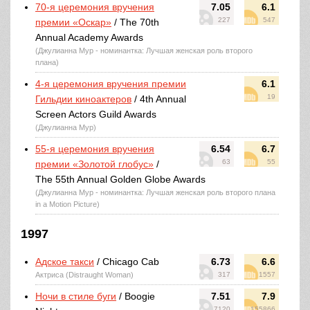
70-я церемония вручения
7.05
6.1
227
547
премии «Оскар»
/ The 70th
Annual Academy Awards
(Джулианна Мур - номинантка: Лучшая женская роль второго
плана)
4-я церемония вручения премии
6.1
19
Гильдии киноактеров
/ 4th Annual
Screen Actors Guild Awards
(Джулианна Мур)
55-я церемония вручения
6.54
6.7
63
55
премии «Золотой глобус»
/
The 55th Annual Golden Globe Awards
(Джулианна Мур - номинантка: Лучшая женская роль второго плана
in a Motion Picture)
1997
Адское такси
/ Chicago Cab
6.73
6.6
Актриса (Distraught Woman)
317
1557
Ночи в стиле буги
/ Boogie
7.51
7.9
7120
155866