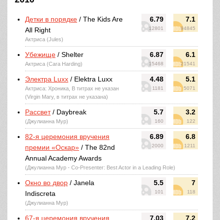
Детки в порядке
/ The Kids Are
6.79
7.1
12801
94845
All Right
Актриса (Jules)
Убежище
/ Shelter
6.87
6.1
Актриса (Cara Harding)
15468
21541
Электра Luxx
/ Elektra Luxx
4.48
5.1
Актриса: Хроника, В титрах не указан
1181
5071
(Virgin Mary, в титрах не указана)
Рассвет
/ Daybreak
5.7
3.2
(Джулианна Мур)
160
122
82-я церемония вручения
6.89
6.8
2000
1211
премии «Оскар»
/ The 82nd
Annual Academy Awards
(Джулианна Мур - Co-Presenter: Best Actor in a Leading Role)
Окно во двор
/ Janela
5.5
7
101
118
Indiscreta
(Джулианна Мур)
67-я церемония вручения
7.03
7.2