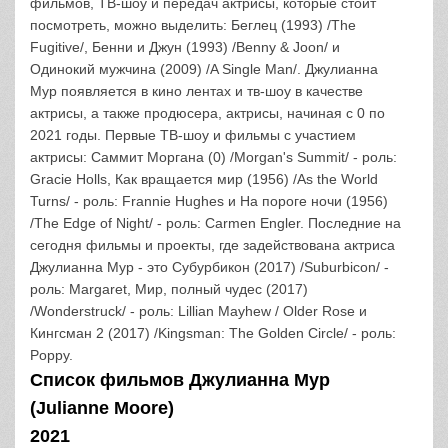
фильмов, ТВ-шоу и передач актрисы, которые стоит
посмотреть, можно выделить: Беглец (1993) /The
Fugitive/, Бенни и Джун (1993) /Benny & Joon/ и
Одинокий мужчина (2009) /A Single Man/. Джулианна
Мур появляется в кино лентах и тв-шоу в качестве
актрисы, а также продюсера, актрисы, начиная с 0 по
2021 годы. Первые ТВ-шоу и фильмы с участием
актрисы: Саммит Моргана (0) /Morgan's Summit/ - роль:
Gracie Holls, Как вращается мир (1956) /As the World
Turns/ - роль: Frannie Hughes и На пороге ночи (1956)
/The Edge of Night/ - роль: Carmen Engler. Последние на
сегодня фильмы и проекты, где задействована актриса
Джулианна Мур - это Субурбикон (2017) /Suburbicon/ -
роль: Margaret, Мир, полный чудес (2017)
/Wonderstruck/ - роль: Lillian Mayhew / Older Rose и
Кингсман 2 (2017) /Kingsman: The Golden Circle/ - роль:
Poppy.
Список фильмов Джулианна Мур
(Julianne Moore)
2021