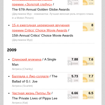
185
224
премии «Золотой глобус»
/
The 67th Annual Golden Globe Awards
(Джулианна Мур - номинантка: Лучшая женская роль второго плана
in a Motion Picture)
15-я ежегодная церемония вручения
8
15
премии Critics' Choice Movie Awards
/
15th Annual Critics' Choice Movie Awards
(Джулианна Мур)
2009
Одинокий мужчина
/ A Single
7.88
7.6
15595
69724
Man
Актриса (Charley)
Баллада о Джо-солдате
/ The
5.73
7.7
199
348
Ballad of G.I. Joe
Актриса (Scarlett)
Частная жизнь Пиппы Ли
/
6.66
6.5
6683
9309
The Private Lives of Pippa Lee
Актриса (Kat)