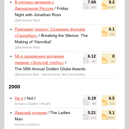
В пятницу вечером с
7.68
8.2
309
1828
Джонатаном Россом
/ Friday
Night with Jonathan Ross
(Джулианна Мур)
Разрывая тишину: Создание фильма
6.1
158
«Ганнибал»
/ Breaking the Silence: The
Making of 'Hannibal'
(Джулианна Мур)
58-я церемония вручения
6.12
8
91
42
премии «Золотой глобус»
/
The 58th Annual Golden Globe Awards
(Джулианна Мур - презентатор: Best Screenplay)
2000
Не я
/ Not I
6.19
6.5
Актриса (Auditor / Mouth)
66
231
Дамский угодник
/ The Ladies
5.21
5.1
133
9690
Man
Актриса (Audrey)