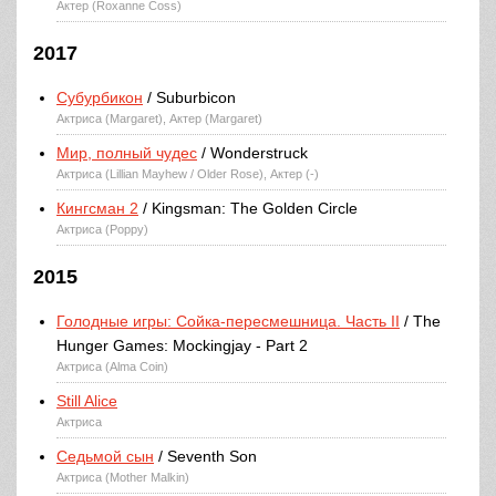
Актер (Roxanne Coss)
2017
Субурбикон
/ Suburbicon
Актриса (Margaret), Актер (Margaret)
Мир, полный чудес
/ Wonderstruck
Актриса (Lillian Mayhew / Older Rose), Актер (-)
Кингсман 2
/ Kingsman: The Golden Circle
Актриса (Poppy)
2015
Голодные игры: Сойка-пересмешница. Часть II
/ The
Hunger Games: Mockingjay - Part 2
Актриса (Alma Coin)
Still Alice
Актриса
Седьмой сын
/ Seventh Son
Актриса (Mother Malkin)