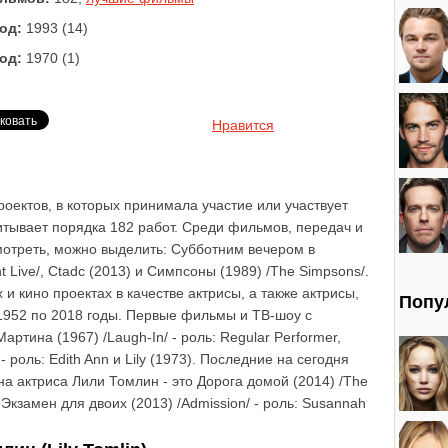
од:
1993 (14)
од:
1970 (1)
Нравится
роектов, в которых принимала участие или участвует
итывает порядка 182 работ. Среди фильмов, передач и
мотреть, можно выделить: Субботним вечером в
 Live/, Ctadc (2013) и Симпсоны (1989) /The Simpsons/.
и кино проектах в качестве актрисы, а также актрисы,
Попу
1952 по 2018 годы. Первые фильмы и ТВ-шоу с
ртина (1967) /Laugh-In/ - роль: Regular Performer,
- роль: Edith Ann и Lily (1973). Последние на сегодня
а актриса Лили Томлин - это Дорога домой (2014) /The
 Экзамен для двоих (2013) /Admission/ - роль: Susannah