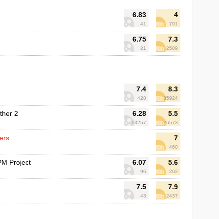
6.83
4
41
791
6.75
7.3
21
2509
7.4
8.3
428
35924
ther 2
6.28
5.5
13257
26573
ers
7
460
PM Project
6.07
5.6
96
202
7.5
7.9
43
2437