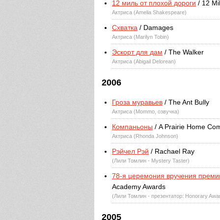
12 миль от плохой дороги
/ 12 Mi
Актриса (Amelia Shakespeare)
Схватка
/ Damages
Актриса (Marilyn Tobin)
Эскорт для дам
/ The Walker
Актриса (Abigail Delorean)
2006
Гроза муравьев
/ The Ant Bully
Актриса (Mommo, озвучка)
Компаньоны
/ A Prairie Home Co
Актриса (Rhonda Johnson)
Рэйчел Рэй
/ Rachael Ray
(Лили Томлин - Mystery Taster)
78-я церемония вручения преми
Academy Awards
(Лили Томлин - презентатор: Honorary Awar
2005