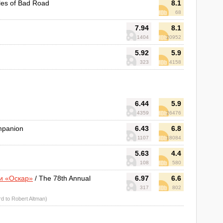
les of Bad Road
8.1
68
7.94
8.1
1404
20952
5.92
5.9
323
4158
6.44
5.9
4359
26476
mpanion
6.43
6.8
1107
18084
5.63
4.4
108
580
и «Оскар»
/ The 78th Annual
6.97
6.6
317
802
d to Robert Altman)