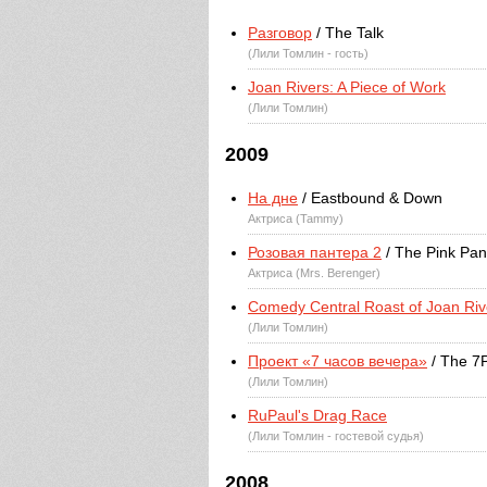
Разговор
/ The Talk
(Лили Томлин - гость)
Joan Rivers: A Piece of Work
(Лили Томлин)
2009
На дне
/ Eastbound & Down
Актриса (Tammy)
Розовая пантера 2
/ The Pink Pan
Актриса (Mrs. Berenger)
Comedy Central Roast of Joan Riv
(Лили Томлин)
Проект «7 часов вечера»
/ The 7
(Лили Томлин)
RuPaul's Drag Race
(Лили Томлин - гостевой судья)
2008