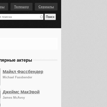
еры
Телешоу
Сериалы
лярные актеры
Майкл Фассбендер
Michael Fassbender
Джеймс МакЭвой
James McAvoy