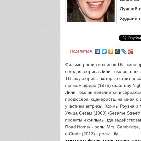
Лучший г
Худший г
Поделиться
Фильмография и список ТВ-, кино п
сегодня актриса Лили Томлин, насч
ТВ-шоу актрисы, которые стоит пос
прямом эфире (1975) /Saturday Night
Лили Томлин появляется в сериалах 
продюсера, сценариста, начиная с 
участием актрисы: Хохмы Роуэна и Ма
Улица Сезам (1969) /Sesame Street/ 
проекты и фильмы, где задействован
Road Home/ - роль: Mrs. Cambridge,
и Ctadc (2013) - роль: Lily.