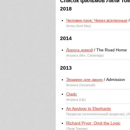
Список фильмов Лили Томл
2018
Человек-паук: Через вселенные
/
Актер (Aunt May)
2014
Дорога домой
/ The Road Home
Актриса (Mrs. Cambridge)
2013
Экзамен для двоих
/ Admission
Актриса (Susannah)
Ctadc
Актриса (Lily)
An Apology to Elephants
Продюсер (исполнительный продюсер), (Л
Richard Pryor: Omit the Logic
(Лили Томлин)