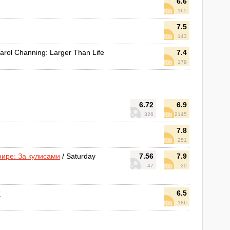
6.6
165
7.5
143
arol Channing: Larger Than Life
7.4
179
6.72
6.9
326
2145
7.8
251
ире: За кулисами
/ Saturday
7.56
7.9
47
20
?
6.5
186