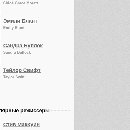
Chloë Grace Moretz
Эмили Блант
Emily Blunt
Сандра Буллок
Sandra Bullock
Тейлор Свифт
Taylor Swift
лярные режиссеры
Стив МакКуин