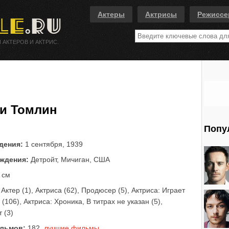
Актеры
Актрисы
Режисс
 АКТЕРОВ И АКТРИС.
и Томлин
Попу
дения:
1 сентября, 1939
ждения:
Детройт, Мичиган, США
 см
Актер (1), Актриса (62), Продюсер (5), Актриса: Играет
(106), Актриса: Хроника, В титрах не указан (5),
 (3)
льмов:
182,
лучшие фильмы