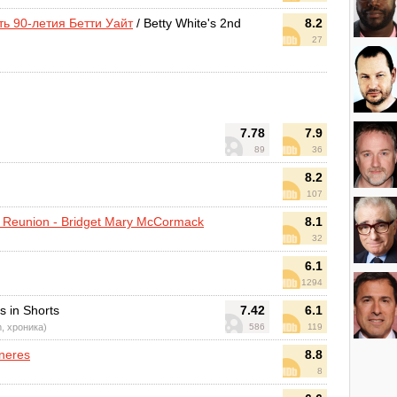
ть 90-летия Бетти Уайт
/ Betty White's 2nd
8.2
27
7.78
7.9
89
36
8.2
107
g Reunion - Bridget Mary McCormack
8.1
32
6.1
1294
s in Shorts
7.42
6.1
m, хроника)
586
119
neres
8.8
8