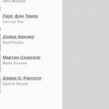
Steve McQueen
Ларс фон Триер
Lars von Trier
Дэвид Финчер
David Fincher
Мартин Скорсезе
Martin Scorsese
Дэвид О. Расселл
David O. Russell