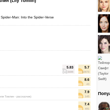
ин (Lily Tomlin)
 Spider-Man: Into the Spider-Verse
5.83
5.7
3486
22673
8.6
43
7.9
Попу
или Томлин - рассказчик)
145
7.4
491