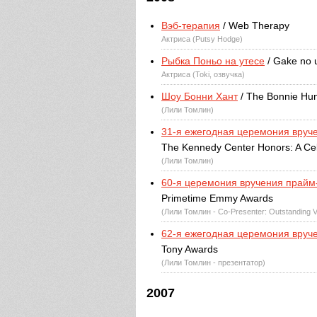
Вэб-терапия
/ Web Therapy
Актриса (Putsy Hodge)
Рыбка Поньо на утесе
/ Gake no 
Актриса (Toki, озвучка)
Шоу Бонни Хант
/ The Bonnie Hu
(Лили Томлин)
31-я ежегодная церемония вруч
The Kennedy Center Honors: A Cele
(Лили Томлин)
60-я церемония вручения прай
Primetime Emmy Awards
(Лили Томлин - Co-Presenter: Outstanding V
62-я ежегодная церемония вруч
Tony Awards
(Лили Томлин - презентатор)
2007