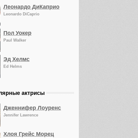
Леонардо ДиКаприо
Leonardo DiCaprio
Пол Уокер
Paul Walker
Эд Хелмс
Ed Helms
лярные актрисы
Дженнифер Лоуренс
Jennifer Lawrence
Хлоя Грейс Морец