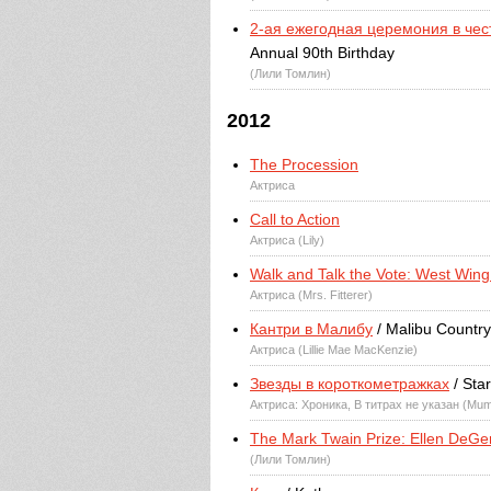
2-ая ежегодная церемония в чес
Annual 90th Birthday
(Лили Томлин)
2012
The Procession
Актриса
Call to Action
Актриса (Lily)
Walk and Talk the Vote: West Win
Актриса (Mrs. Fitterer)
Кантри в Малибу
/ Malibu Country
Актриса (Lillie Mae MacKenzie)
Звезды в короткометражках
/ Star
Актриса: Хроника, В титрах не указан (Mu
The Mark Twain Prize: Ellen DeGe
(Лили Томлин)