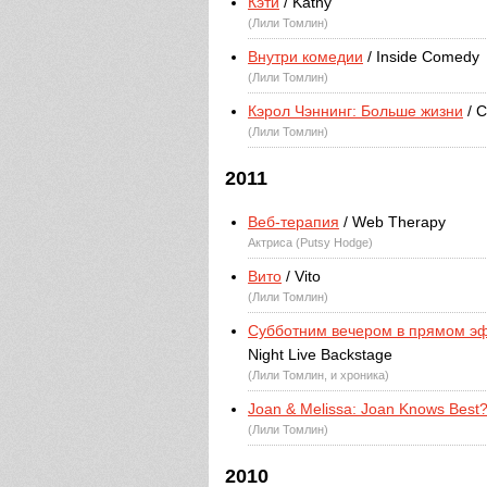
Кэти
/ Kathy
(Лили Томлин)
Внутри комедии
/ Inside Comedy
(Лили Томлин)
Кэрол Чэннинг: Больше жизни
/ C
(Лили Томлин)
2011
Веб-терапия
/ Web Therapy
Актриса (Putsy Hodge)
Вито
/ Vito
(Лили Томлин)
Субботним вечером в прямом эф
Night Live Backstage
(Лили Томлин, и хроника)
Joan & Melissa: Joan Knows Best
(Лили Томлин)
2010