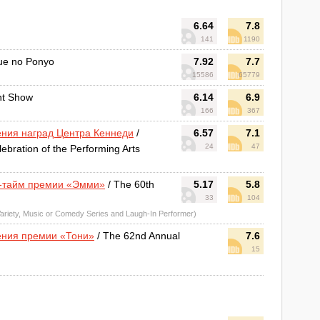
6.64
7.8
141
1190
ue no Ponyo
7.92
7.7
15586
65779
nt Show
6.14
6.9
166
367
ения наград Центра Кеннеди
/
6.57
7.1
24
47
bration of the Performing Arts
м-тайм премии «Эмми»
/ The 60th
5.17
5.8
33
104
ariety, Music or Comedy Series and Laugh-In Performer)
ения премии «Тони»
/ The 62nd Annual
7.6
15