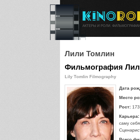
АКТЕРЫ И РОЛИ. ФИЛЬМОГРАФИИ
Лили Томлин
Фильмография Лил
Lily Tomlin Filmography
Дата рож
Место ро
Рост:
173
Карьера:
саму себя 
Сценарист
Всего фи