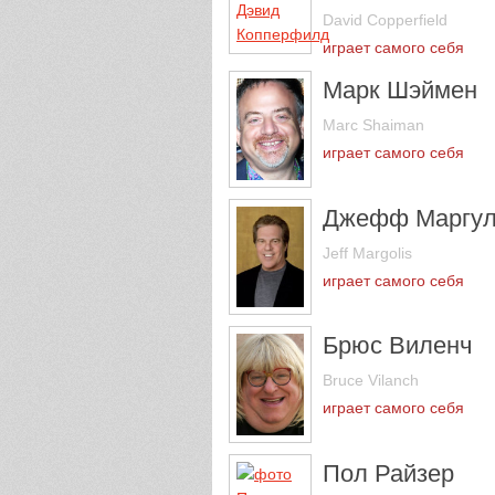
David Copperfield
играет самого себя
Марк Шэймен
Marc Shaiman
играет самого себя
Джефф Маргул
Jeff Margolis
играет самого себя
Брюс Виленч
Bruce Vilanch
играет самого себя
Пол Райзер