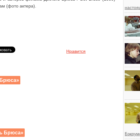
м (фото актера).
настоя
Нравится
 Брюса»
ь Брюса»
Бэкрум