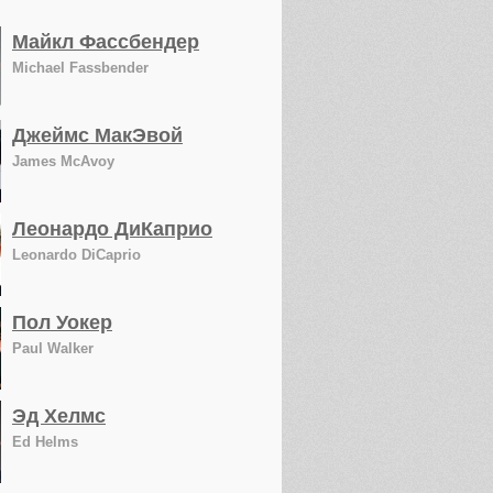
Майкл Фассбендер
Michael Fassbender
Джеймс МакЭвой
James McAvoy
Леонардо ДиКаприо
Leonardo DiCaprio
Пол Уокер
Paul Walker
Эд Хелмс
Ed Helms