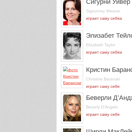
Сигурни Уивер
Sigourney Weaver
играет саму себяа
Элизабет Тейл
Elizabeth Taylor
играет саму себяа
Кристин Баран
Christine Baranski
играет саму себя
Беверли Д’Анд
Beverly D'Angelo
играет саму себя
Ширли МакЛей