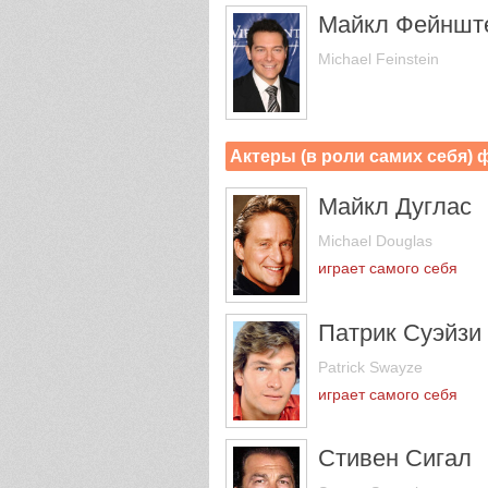
Майкл Фейншт
Michael Feinstein
Актеры (в роли самих себя)
Майкл Дуглас
Michael Douglas
играет самого себя
Патрик Суэйзи
Patrick Swayze
играет самого себя
Стивен Сигал