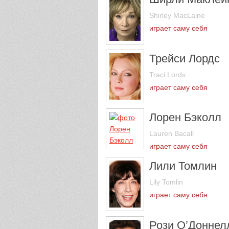
Shirley MacLaine
играет саму себя
Трейси Лордс
Traci Lords
играет саму себя
Лорен Бэколл
Lauren Bacall
играет саму себя
Лили Томлин
Lily Tomlin
играет саму себя
Рози О’Доннел