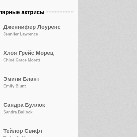
лярные актрисы
Дженнифер Лоуренс
Jennifer Lawrence
Хлоя Грейс Морец
Chloë Grace Moretz
Эмили Блант
Emily Blunt
Сандра Буллок
Sandra Bullock
Тейлор Свифт