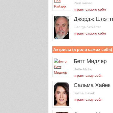
Paul Reiser
играет самого себя
Джордж Шлэтт
George Schlatter
играет самого себя
Актрисы (в роли самих себя
Бетт Мидлер
Bette Midler
играет саму себя
Сальма Хайек
Salma Hayek
играет саму себя