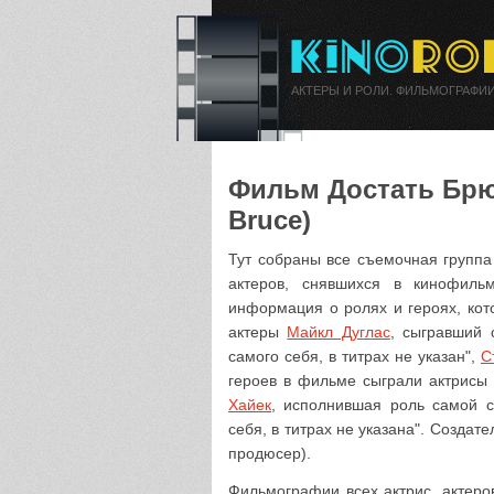
АКТЕРЫ И РОЛИ. ФИЛЬМОГРАФИИ
Фильм Достать Брюс
Bruce)
Тут собраны все съемочная группа
актеров, снявшихся в кинофиль
информация о ролях и героях, кот
актеры
Майкл Дуглас
, сыгравший 
самого себя, в титрах не указан",
С
героев в фильме сыграли актрис
Хайек
, исполнившая роль самой 
себя, в титрах не указана". Созда
продюсер).
Фильмографии всех актрис, актеро