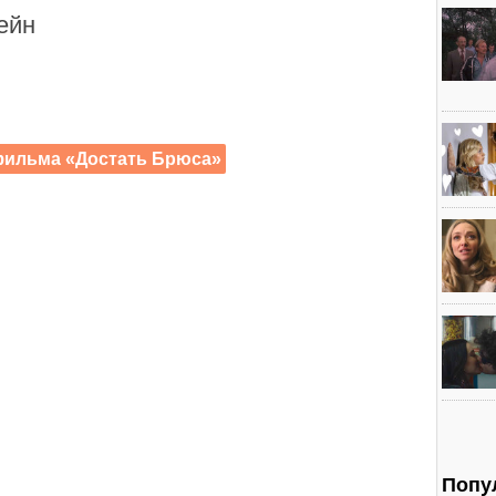
ейн
 фильма «Достать Брюса»
Попу