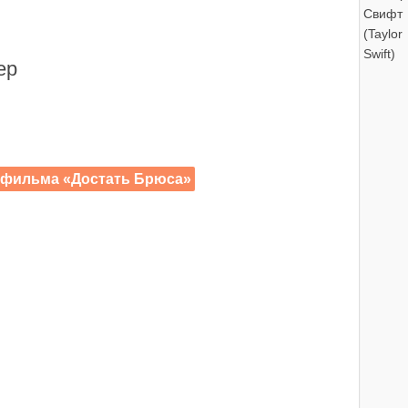
ер
) фильма «Достать Брюса»