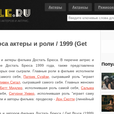
Актеры
Актрисы
Режисс
 АКТЕРОВ И АКТРИС.
а актеры и роли / 1999 (Get
 и актеры фильма Достать Брюса. В перечне актрис и
Попу
ме Достать Брюса 1999 года, также представлена
орых они сыграли. Главные роли в фильме исполнили
самого себя,
Патрик Суэйзи
, сыгравший роль "играет
тивен Сигал
, сыгравший самого себя. Главных женских
ы
Бетт Мидлер
, исполнившая роль самой себя,
Сальма
себя,
Сигурни Уивер
, исполнившая роль "играет саму
тели и авторы фильма: продюсер -
Дон Скотти
(линейный
в и авторов фильма Достать Брюса / Get Bruce (1999)