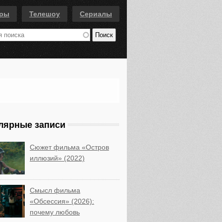
еры
Телешоу
Сериалы
лярные записи
Сюжет фильма «Остров
иллюзий» (2022)
Смысл фильма
«Обсессия» (2026):
почему любовь