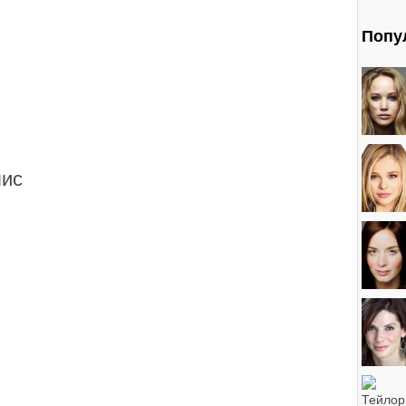
Попу
ис