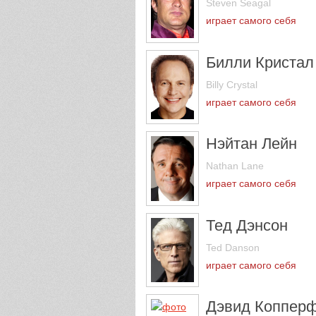
Steven Seagal
играет самого себя
Билли Кристал
Billy Crystal
играет самого себя
Нэйтан Лейн
Nathan Lane
играет самого себя
Тед Дэнсон
Ted Danson
играет самого себя
Дэвид Коппер