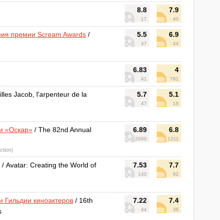
8.8
7.9
17
40
ния премии Scream Awards
/
5.5
6.9
47
44
6.83
4
41
791
illes Jacob, l'arpenteur de la
5.7
5.1
47
16
и «Оскар»
/ The 82nd Annual
6.89
6.8
2000
1211
ction)
/ Avatar: Creating the World of
7.53
7.7
140
92
и Гильдии киноактеров
/ 16th
7.22
7.4
44
36
s