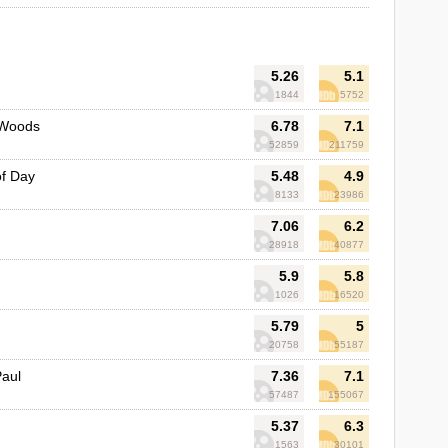
5.26
5.1
1844
5752
 Woods
6.78
7.1
52859
211759
of Day
5.48
4.9
8133
23986
7.06
6.2
28918
40877
5.9
5.8
1026
16520
5.79
5
20758
55187
Paul
7.36
7.1
57487
155067
5.37
6.3
1563
30101