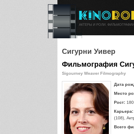
АКТЕРЫ И РОЛИ. ФИЛЬМОГРАФИИ
Сигурни Уивер
Фильмография Сиг
Sigourney Weaver Filmography
Дата рож
Место ро
Рост:
180
Карьера:
(108), Акт
Всего фи