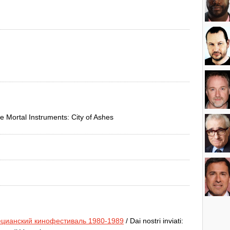
e Mortal Instruments: City of Ashes
ецианский кинофестиваль 1980-1989
/ Dai nostri inviati: