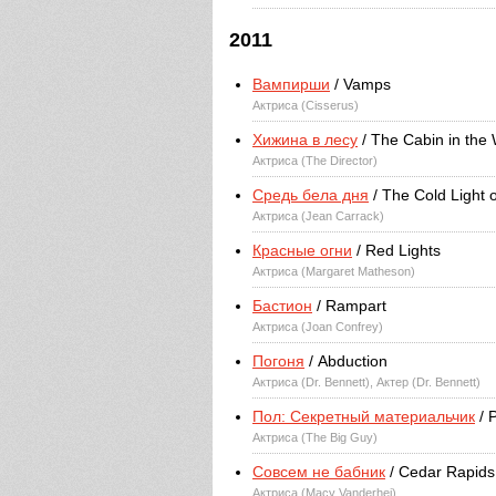
2011
Вампирши
/ Vamps
Актриса (Cisserus)
Хижина в лесу
/ The Cabin in the
Актриса (The Director)
Средь бела дня
/ The Cold Light 
Актриса (Jean Carrack)
Красные огни
/ Red Lights
Актриса (Margaret Matheson)
Бастион
/ Rampart
Актриса (Joan Confrey)
Погоня
/ Abduction
Актриса (Dr. Bennett), Актер (Dr. Bennett)
Пол: Секретный материальчик
/ 
Актриса (The Big Guy)
Совсем не бабник
/ Cedar Rapids
Актриса (Macy Vanderhei)