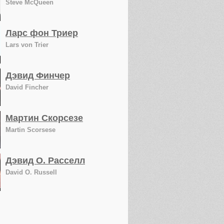
Steve McQueen
Ларс фон Триер
Lars von Trier
Дэвид Финчер
David Fincher
Мартин Скорсезе
Martin Scorsese
Дэвид О. Расселл
David O. Russell