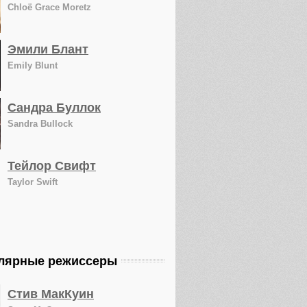
Chloë Grace Moretz
Эмили Блант
Emily Blunt
Сандра Буллок
Sandra Bullock
Тейлор Свифт
Taylor Swift
лярные режиссеры
Стив МакКуин