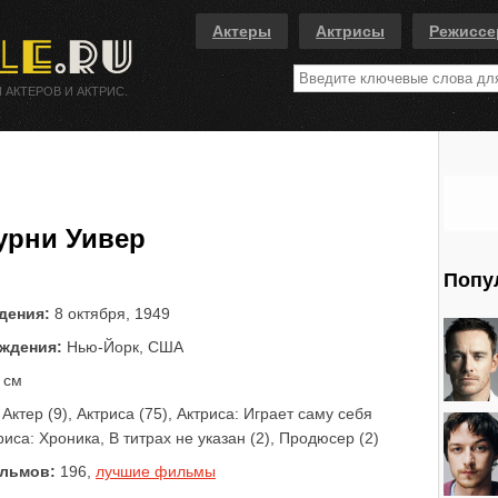
Актеры
Актрисы
Режисс
 АКТЕРОВ И АКТРИС.
урни Уивер
Попу
дения:
8 октября, 1949
ждения:
Нью-Йорк, США
 см
Актер (9), Актриса (75), Актриса: Играет саму себя
риса: Хроника, В титрах не указан (2), Продюсер (2)
льмов:
196,
лучшие фильмы