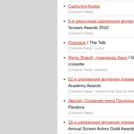
Capturing Avatar
(Сигурни Уивер)
5-я ежегодная церемония вруче
Scream Awards 2010
(Сигурни Уивер)
Разговор
/ The Talk
(Сигурни Уивер - гость)
Жиль Жакоб, гражданин Канн
/ G
croisette
(Сигурни Уивер, хроника)
82-я церемония вручения преми
Academy Awards
(Сигурни Уивер - презентатор: Best Art Dire
Аватар: Создание мира Пандоры
Pandora
(Сигурни Уивер)
16-я церемония вручения преми
Annual Screen Actors Guild Award