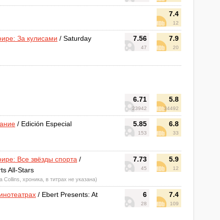
7.4
12
ире: За кулисами
/ Saturday
7.56
7.9
47
20
6.71
5.8
23942
34492
дание
/ Edición Especial
5.85
6.8
153
33
ире: Все звёзды спорта
/
7.73
5.9
45
12
s All-Stars
a Collins, хроника, в титрах не указана)
кинотеатрах
/ Ebert Presents: At
6
7.4
28
109