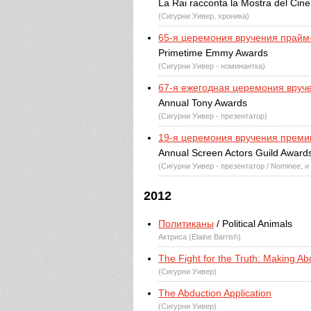
La Rai racconta la Mostra del Cine
(Сигурни Уивер, хроника)
65-я церемония вручения прай
Primetime Emmy Awards
(Сигурни Уивер - номинантка)
67-я ежегодная церемония вруч
Annual Tony Awards
(Сигурни Уивер - презентатор)
19-я церемония вручения преми
Annual Screen Actors Guild Award
(Сигурни Уивер - презентатор / Nominee, и
2012
Политиканы
/ Political Animals
Актриса (Elaine Barrish)
The Fight for the Truth: Making Ab
(Сигурни Уивер)
The Abduction Application
(Сигурни Уивер)