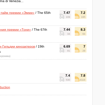
ma di Venezia...
м-тайм премии «Эмми»
/ The 65th
7.47
7.2
109
195
ения премии «Тони»
/ The 67th
7.44
8.3
34
64
и Гильдии киноактеров
/ 19th
6.69
7
91
29
s
 хроника)
7.4
7.8
530
4116
duction