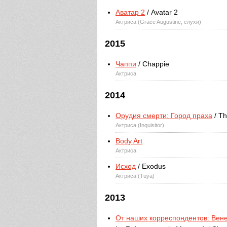
Аватар 2
/ Avatar 2
Актриса (Grace Augustine, слухи)
2015
Чаппи
/ Chappie
Актриса
2014
Орудия смерти: Город праха
/ Th
Актриса (Inquisitor)
Body Art
Актриса
Исход
/ Exodus
Актриса (Tuya)
2013
От наших корреспондентов: Вен