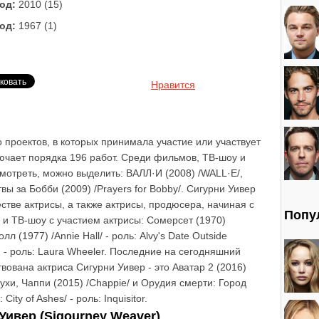
од:
2010 (15)
од:
1967 (1)
Нравится
 проектов, в которых принимала участие или участвует
лючает порядка 196 работ. Среди фильмов, ТВ-шоу и
смотреть, можно выделить: ВАЛЛ·И (2008) /WALL·E/,
вы за Бобби (2009) /Prayers for Bobby/. Сигурни Уивер
естве актрисы, а также актрисы, продюсера, начиная с
Попу
и ТВ-шоу с участием актрисы: Сомерсет (1970)
лл (1977) /Annie Hall/ - роль: Alvy's Date Outside
7) - роль: Laura Wheeler. Последние на сегодняшний
вована актриса Сигурни Уивер - это Аватар 2 (2016)
слухи, Чаппи (2015) /Chappie/ и Орудия смерти: Город
City of Ashes/ - роль: Inquisitor.
ивер (Sigourney Weaver)