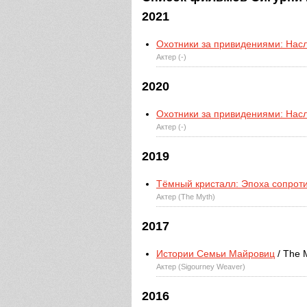
2021
Охотники за привидениями: Нас
Актер (-)
2020
Охотники за привидениями: Нас
Актер (-)
2019
Тёмный кристалл: Эпоха сопрот
Актер (The Myth)
2017
Истории Семьи Майровиц
/ The 
Актер (Sigourney Weaver)
2016