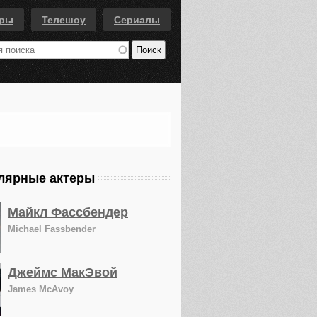
еры
Телешоу
Сериалы
лярные актеры
Майкл Фассбендер
Michael Fassbender
Джеймс МакЭвой
James McAvoy