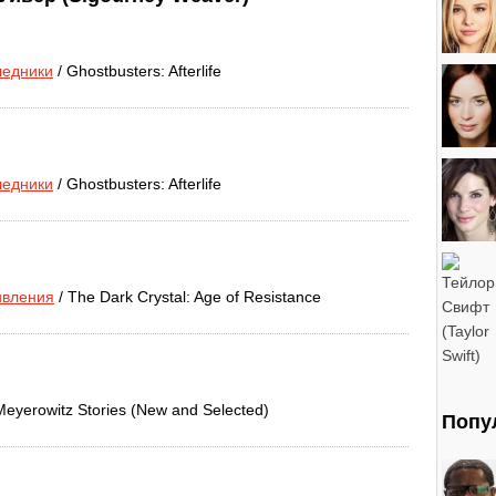
ледники
/ Ghostbusters: Afterlife
ледники
/ Ghostbusters: Afterlife
ивления
/ The Dark Crystal: Age of Resistance
Meyerowitz Stories (New and Selected)
Попу