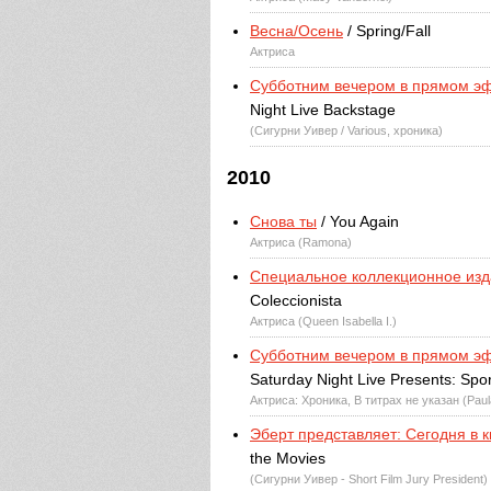
Весна/Осень
/ Spring/Fall
Актриса
Субботним вечером в прямом эф
Night Live Backstage
(Сигурни Уивер / Various, хроника)
2010
Снова ты
/ You Again
Актриса (Ramona)
Специальное коллекционное из
Coleccionista
Актриса (Queen Isabella I.)
Субботним вечером в прямом эф
Saturday Night Live Presents: Sport
Актриса: Хроника, В титрах не указан (Paul
Эберт представляет: Сегодня в 
the Movies
(Сигурни Уивер - Short Film Jury President)