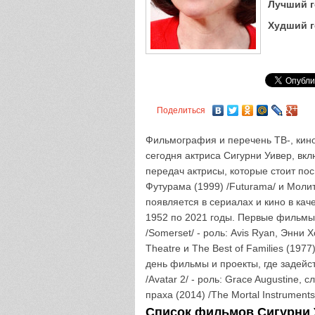
Лучший г
Худший г
Поделиться
Фильмография и перечень ТВ-, кино
сегодня актриса Сигурни Уивер, вк
передач актрисы, которые стоит по
Футурама (1999) /Futurama/ и Молит
появляется в сериалах и кино в кач
1952 по 2021 годы. Первые фильмы 
/Somerset/ - роль: Avis Ryan, Энни Хо
Theatre и The Best of Families (197
день фильмы и проекты, где задейст
/Avatar 2/ - роль: Grace Augustine, 
праха (2014) /The Mortal Instruments: 
Список фильмов Сигурни У