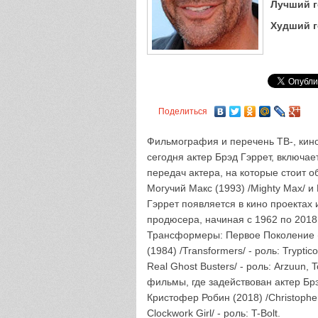
Лучший г
Худший г
Поделиться
Фильмография и перечень ТВ-, кино
сегодня актер Брэд Гэррет, включа
передач актера, на которые стоит о
Могучий Макс (1993) /Mighty Max/ и
Гэррет появляется в кино проектах 
продюсера, начиная с 1962 по 2018
Трансформеры: Первое Поколение (1
(1984) /Transformers/ - роль: Trypt
Real Ghost Busters/ - роль: Arzuun,
фильмы, где задействован актер Брэд 
Кристофер Робин (2018) /Christopher
Clockwork Girl/ - роль: T-Bolt.