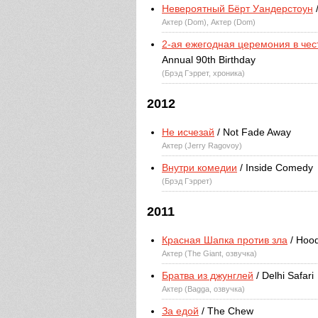
Невероятный Бёрт Уандерстоун
/
Актер (Dom), Актер (Dom)
2-ая ежегодная церемония в чес
Annual 90th Birthday
(Брэд Гэррет, хроника)
2012
Не исчезай
/ Not Fade Away
Актер (Jerry Ragovoy)
Внутри комедии
/ Inside Comedy
(Брэд Гэррет)
2011
Красная Шапка против зла
/ Hood
Актер (The Giant, озвучка)
Братва из джунглей
/ Delhi Safari
Актер (Bagga, озвучка)
За едой
/ The Chew