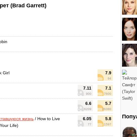
т (Brad Garrett)
Robin
 Girl
7.9
94
7.11
7.1
900
7600
6.6
5.7
6209
26380
Попу
ставшуюся жизнь
/ How to Live
6.05
5.8
77
1597
Your Life)