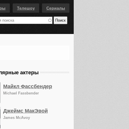
еры
Телешоу
Сериалы
лярные актеры
Майкл Фассбендер
Michael Fassbender
Джеймс МакЭвой
James McAvoy