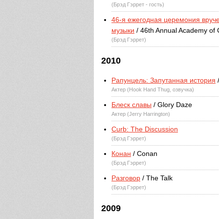
(Брэд Гэррет - гость)
46-я ежегодная церемония вруч
музыки
/ 46th Annual Academy of 
(Брэд Гэррет)
2010
Рапунцель: Запутанная история
/
Актер (Hook Hand Thug, озвучка)
Блеск славы
/ Glory Daze
Актер (Jerry Harrington)
Curb: The Discussion
(Брэд Гэррет)
Конан
/ Conan
(Брэд Гэррет)
Разговор
/ The Talk
(Брэд Гэррет)
2009