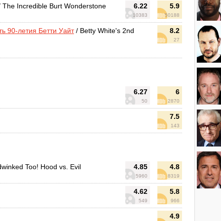
 The Incredible Burt Wonderstone
6.22
5.9
10383
50188
ть 90-летия Бетти Уайт
/ Betty White's 2nd
8.2
27
6.27
6
50
2870
7.5
143
winked Too! Hood vs. Evil
4.85
4.8
5960
8319
4.62
5.8
549
966
4.9