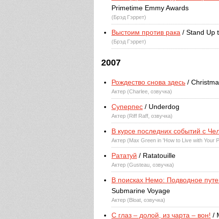
Primetime Emmy Awards
(Брэд Гэррет)
Выстоим против рака
/ Stand Up 
(Брэд Гэррет)
2007
Рождество снова здесь
/ Christma
Актер (Charlee, озвучка)
Суперпес
/ Underdog
Актер (Riff Raff, озвучка)
В курсе последних событий с Че
Актер (Max Green in 'How to Live with Your Pa
Рататуй
/ Ratatouille
Актер (Gusteau, озвучка)
В поисках Немо: Подводное пут
Submarine Voyage
Актер (Bloat, озвучка)
С глаз – долой, из чарта – вон!
/ 