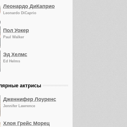
Леонардо ДиКаприо
Leonardo DiCaprio
Пол Уокер
Paul Walker
Эд Хелмс
Ed Helms
лярные актрисы
Дженнифер Лоуренс
Jennifer Lawrence
Хлоя Грейс Морец