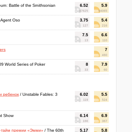
eum: Battle of the Smithsonian
6.52
5.9
47625
94065
l Agent Oso
3.75
5.4
127
216
7.5
6.6
13
110
ers
7
460
09 World Series of Poker
8
7.9
33
60
и ребенок
/ Unstable Fables: 3
6.02
5.5
119
524
nt Show
6.14
6.9
166
367
м-тайм премии «Эмми»
/ The 60th
5.17
5.8