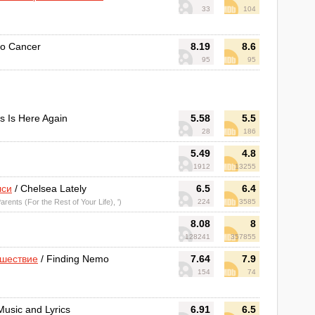
33
104
to Cancer
8.19
8.6
95
95
s Is Here Again
5.58
5.5
28
186
5.49
4.8
1912
13255
лси
/ Chelsea Lately
6.5
6.4
rents (For the Rest of Your Life), ')
224
3585
8.08
8
128241
357855
ешествие
/ Finding Nemo
7.64
7.9
154
74
Music and Lyrics
6.91
6.5