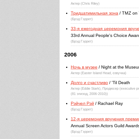
Актер (Chris Riley)
Тридцатимильная зона
/ TMZ on
(Брэд Гэррет)
33-я ежегодная церемония вруче
33rd Annual People's Choice Awar
(Брэд Гэррет)
2006
Ночь в музее
/ Night at the Muse
Актер (Easter Island Head, озвучка)
Долго и счастливо
/ 'Til Death
Актер (Eddie Stark), Продюсер (executive 
(81 эпизод, 2006-2010))
Рэйчел Рэй
/ Rachael Ray
(Брэд Гэррет)
12-я церемония вручения преми
Annual Screen Actors Guild Award
(Брэд Гэррет)