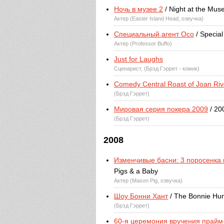
Ночь в музее 2
/ Night at the Mus
Актер (Easter Island Head, озвучка)
Специальный агент Осо
/ Specia
Актер (Professor Buffo)
Just for Laughs
Сценарист, (Брэд Гэррет - комик)
Comedy Central Roast of Joan Riv
(Брэд Гэррет)
Мировая серия покера 2009
/ 20
(Брэд Гэррет)
2008
Изменчивые басни: 3 поросенка 
Pigs & a Baby
Актер (Mason Pig, озвучка)
Шоу Бонни Хант
/ The Bonnie Hu
(Брэд Гэррет)
60-я церемония вручения прай