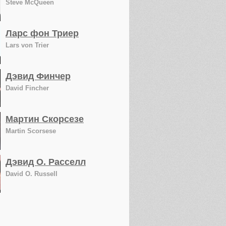
Steve McQueen
Ларс фон Триер
Lars von Trier
Дэвид Финчер
David Fincher
Мартин Скорсезе
Martin Scorsese
Дэвид О. Расселл
David O. Russell