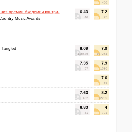
406
ения премии Академии кантри-
6.43
7.2
40
25
Country Music Awards
 Tangled
8.09
7.9
118435
197264
7.35
7.9
57
1536
7.6
19
7.63
8.2
432
12289
6.83
4
41
791