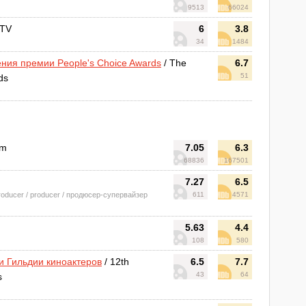
9513
66024
 TV
6
3.8
34
1484
ния премии People's Choice Awards
/ The
6.7
51
ds
um
7.05
6.3
68836
167501
7.27
6.5
producer / producer / продюсер-супервайзер
611
4571
5.63
4.4
108
580
и Гильдии киноактеров
/ 12th
6.5
7.7
43
64
s