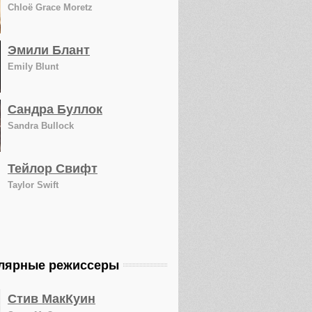
Chloë Grace Moretz
Эмили Блант
Emily Blunt
Сандра Буллок
Sandra Bullock
Тейлор Свифт
Taylor Swift
лярные режиссеры
Стив МакКуин