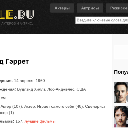
Актеры
Актрисы
Режисс
 АКТЕРОВ И АКТРИС.
д Гэррет
Попу
дения:
14 апреля, 1960
ждения:
Вудлэнд Хиллз, Лос-Анджелес, США
 см
Актер (107), Актер: Играет самого себя (48), Сценарист
юсер (1)
льмов:
157,
лучшие фильмы