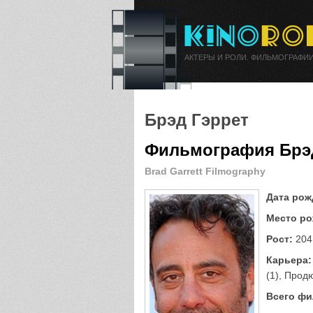
АКТЕРЫ И РОЛИ. ФИЛЬМОГРАФИИ
Брэд Гэррет
Фильмография Брэ
Brad Garrett Filmography
Дата рож
Место ро
Рост:
204
Карьера:
(1), Прод
Всего фи