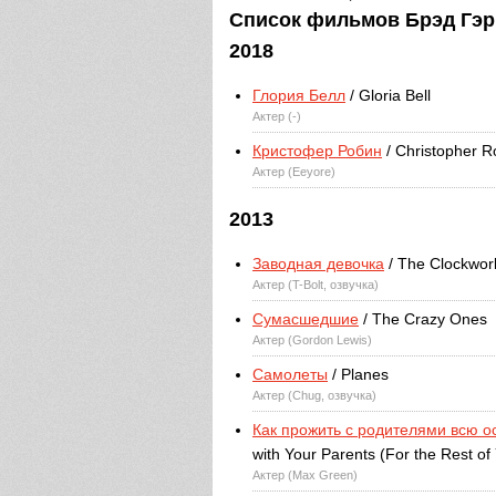
Список фильмов Брэд Гэрре
2018
Глория Белл
/ Gloria Bell
Актер (-)
Кристофер Робин
/ Christopher 
Актер (Eeyore)
2013
Заводная девочка
/ The Clockwork
Актер (T-Bolt, озвучка)
Сумасшедшие
/ The Crazy Ones
Актер (Gordon Lewis)
Самолеты
/ Planes
Актер (Chug, озвучка)
Как прожить с родителями всю о
with Your Parents (For the Rest of 
Актер (Max Green)