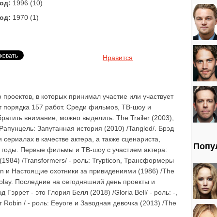
од:
1996 (10)
од:
1970 (1)
Нравится
 проектов, в которых принимал участие или участвует
ет порядка 157 работ. Среди фильмов, ТВ-шоу и
братить внимание, можно выделить: The Trailer (2003),
 Рапунцель: Запутанная история (2010) /Tangled/. Брэд
и сериалах в качестве актера, а также сценариста,
Попу
 годы. Первые фильмы и ТВ-шоу с участием актера:
984) /Transformers/ - роль: Trypticon, Трансформеры
icon и Настоящие охотники за привидениями (1986) /The
 Tolay. Последние на сегодняшний день проекты и
Гэррет - это Глория Белл (2018) /Gloria Bell/ - роль: -,
 Robin / - роль: Eeyore и Заводная девочка (2013) /The