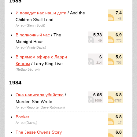
1985
И поведут нас наши дети
/ And the
7.4
48
Children Shall Lead
Актер (Glenn Scott)
В полночный час
/ The
5.73
6.9
49
772
Midnight Hour
Актер (Vinnie Davis)
В прямом эфире с Ларри
6
5.6
214
753
Кингом
/ Larry King Live
(ЛеВар Бёртон)
1984
Она написала убийство
/
6.65
6.8
3689
9787
Murder, She Wrote
Актер (Reporter Dave Robinson)
Booker
6.8
Актер (Davis;)
17
The Jesse Owens Story
6.8