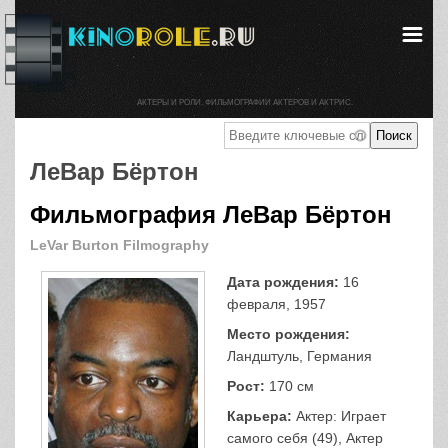
АКТЕРЫ И РОЛИ. ФИЛЬМОГРАФИИ АКТЕРОВ И АКТРИС.
ЛеВар Бёртон
Фильмография ЛеВар Бёртон
LeVar Burton Filmography
Дата рождения:
16
февраля, 1957
Место рождения:
Ландштуль, Германия
Рост:
170 см
Карьера:
Актер: Играет
самого себя (49), Актер