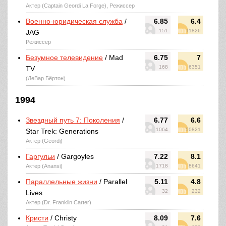
Актер (Captain Geordi La Forge), Режиссер
Военно-юридическая служба
/
6.85
6.4
151
11826
JAG
Режиссер
Безумное телевидение
/ Mad
6.75
7
168
6351
TV
(ЛеВар Бёртон)
1994
Звездный путь 7: Поколения
/
6.77
6.6
1064
50821
Star Trek: Generations
Актер (Geordi)
Гаргульи
/ Gargoyles
7.22
8.1
Актер (Anansi)
1718
8641
Параллельные жизни
/ Parallel
5.11
4.8
32
232
Lives
Актер (Dr. Franklin Carter)
Кристи
/ Christy
8.09
7.6