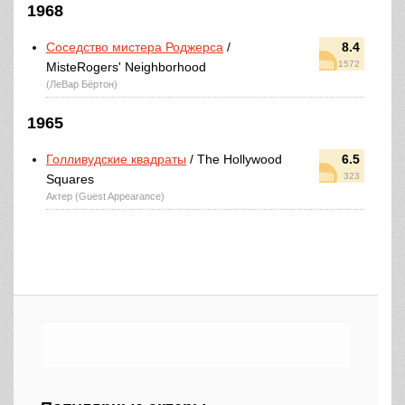
1968
Соседство мистера Роджерса
/
8.4
1572
MisteRogers' Neighborhood
(ЛеВар Бёртон)
1965
Голливудские квадраты
/ The Hollywood
6.5
323
Squares
Актер (Guest Appearance)