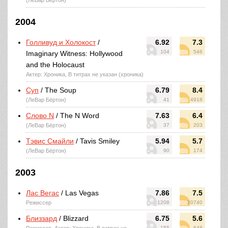
(ЛеВар Бёртон)
2004
Голливуд и Холокост
/
6.92
7.3
104
546
Imaginary Witness: Hollywood
and the Holocaust
Актер: Хроника, В титрах не указан (хроника)
Суп
/ The Soup
6.79
8.4
(ЛеВар Бёртон)
41
4918
Слово N
/ The N Word
7.63
6.4
(ЛеВар Бёртон)
37
203
Тэвис Смайли
/ Tavis Smiley
5.94
5.7
(ЛеВар Бёртон)
90
174
2003
Лас Вегас
/ Las Vegas
7.86
7.5
Режиссер
1208
20740
Близзард
/ Blizzard
6.75
5.6
155
648