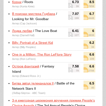
Корни
/ Roots
6.73
8.5
Актер (Kunta Kinte)
39
7858
В поисках мистера Гудбара
/
7.07
6.7
199
4448
Looking for Mr. Goodbar
Актер (Cap Jackson)
Лодка любви
/ The Love Boat
6.41
6
Актер (Darnell Hall)
127
3838
Billy: Portrait of a Street Kid
6.2
Актер (Billy Peoples)
34
One in a Million: The Ron LeFlore Story
6.6
Актер (Ron LeFlore)
109
Остров фантазий
/ Fantasy
7.58
6.6
79
2706
Island
Актер (Edward Ross Jr.)
Битва звёзд телеканалов II
/ Battle of the
6.5
40
Network Stars II
(ЛеВар Бёртон - ABC Team)
3-я ежегодная церемония вручения премии People's
Choice Awards
/ The 3rd Annual People's Choice