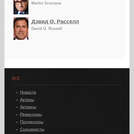
Martin Scorsese
Дэвид О. Расселл
David O. Russell
ВСЕ
Новости
Актеры
Актрисы
Режиссеры
Продюсеры
Сценаристы