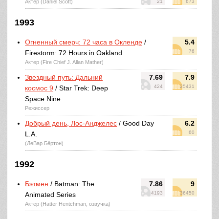
Актер (Daniel Scott)
21
673
1993
Огненный смерч: 72 часа в Окленде
/
5.4
76
Firestorm: 72 Hours in Oakland
Актер (Fire Chief J. Allan Mather)
Звездный путь: Дальний
7.69
7.9
424
25431
космос 9
/ Star Trek: Deep
Space Nine
Режиссер
Добрый день, Лос-Анджелес
/ Good Day
6.2
60
L.A.
(ЛеВар Бёртон)
1992
Бэтмен
/ Batman: The
7.86
9
4193
36450
Animated Series
Актер (Hatter Hentchman, озвучка)