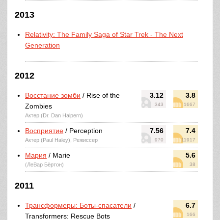
2013
Relativity: The Family Saga of Star Trek - The Next
Generation
2012
Восстание зомби
/ Rise of the
3.12
3.8
343
1667
Zombies
Актер (Dr. Dan Halpern)
Восприятие
/ Perception
7.56
7.4
Актер (Paul Haley), Режиссер
970
11917
Мария
/ Marie
5.6
(ЛеВар Бёртон)
38
2011
Трансформеры: Боты-спасатели
/
6.7
166
Transformers: Rescue Bots