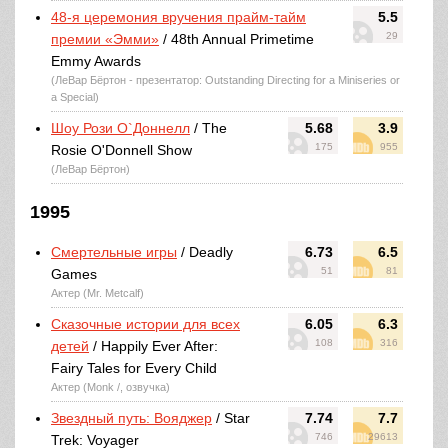
48-я церемония вручения прайм-тайм
5.5
29
премии «Эмми»
/ 48th Annual Primetime
Emmy Awards
(ЛеВар Бёртон - презентатор: Outstanding Directing for a Miniseries or
a Special)
Шоу Рози О`Доннелл
/ The
5.68
3.9
175
955
Rosie O'Donnell Show
(ЛеВар Бёртон)
1995
Смертельные игры
/ Deadly
6.73
6.5
51
81
Games
Актер (Mr. Metcalf)
Сказочные истории для всех
6.05
6.3
108
316
детей
/ Happily Ever After:
Fairy Tales for Every Child
Актер (Monk /, озвучка)
Звездный путь: Вояджер
/ Star
7.74
7.7
746
29613
Trek: Voyager