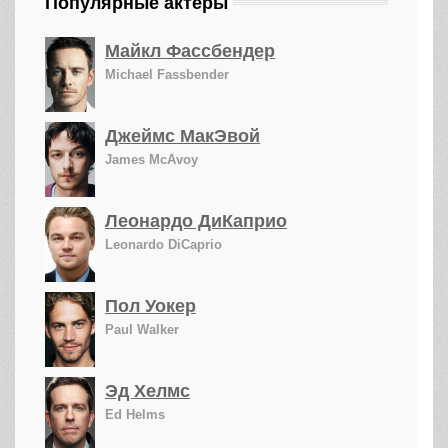
Популярные актеры
Майкл Фассбендер
Michael Fassbender
Джеймс МакЭвой
James McAvoy
Леонардо ДиКаприо
Leonardo DiCaprio
Пол Уокер
Paul Walker
Эд Хелмс
Ed Helms