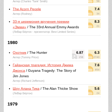
Актер (Charles 'Tank' Smith)
58
The Acorn People
7.4
Актер (Rodney)
34
33-я церемония вручения премии
8.3
21
«Эмми»
/ The 33rd Annual Emmy Awards
(ЛеВар Бёртон - презентатор: Best Limited Series)
1980
Охотник
/ The Hunter
6.87
6.3
Актер (Tommy Price)
158
2740
Гайанская трагедия: История Джима
7.6
854
Джонса
/ Guyana Tragedy: The Story of
Jim Jones
Актер (Richard Jefferson)
Шоу Алана Тика
/ The Alan Thicke Show
5.6
(ЛеВар Бёртон)
24
1979