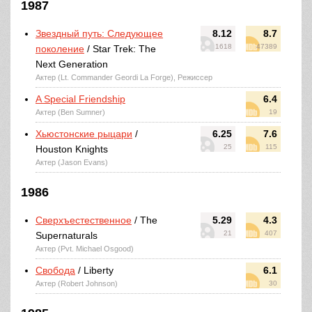
1987
Звездный путь: Следующее
8.12
8.7
1618
47389
поколение
/ Star Trek: The
Next Generation
Актер (Lt. Commander Geordi La Forge), Режиссер
A Special Friendship
6.4
Актер (Ben Sumner)
19
Хьюстонские рыцари
/
6.25
7.6
25
115
Houston Knights
Актер (Jason Evans)
1986
Сверхъестественное
/ The
5.29
4.3
21
407
Supernaturals
Актер (Pvt. Michael Osgood)
Свобода
/ Liberty
6.1
Актер (Robert Johnson)
30