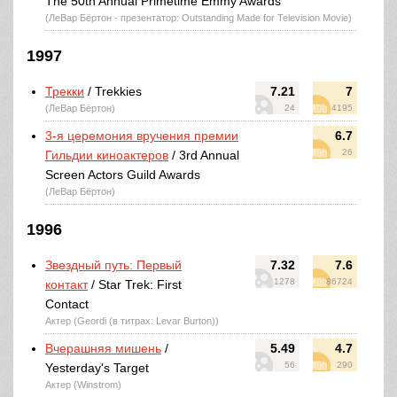
The 50th Annual Primetime Emmy Awards
(ЛеВар Бёртон - презентатор: Outstanding Made for Television Movie)
1997
Трекки
/ Trekkies
7.21
7
(ЛеВар Бёртон)
24
4195
3-я церемония вручения премии
6.7
26
Гильдии киноактеров
/ 3rd Annual
Screen Actors Guild Awards
(ЛеВар Бёртон)
1996
Звездный путь: Первый
7.32
7.6
1278
86724
контакт
/ Star Trek: First
Contact
Актер (Geordi (в титрах: Levar Burton))
Вчерашняя мишень
/
5.49
4.7
56
290
Yesterday's Target
Актер (Winstrom)