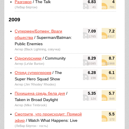
Разговор
/ The Talk
6.83
4
(ЛеВар Бёртон)
41
791
2009
Супермен/Бэтмен: Враги
7.09
7.2
1765
8317
общества
/ Superman/Batman:
Public Enemies
Актер (Black Lightning, озвучка)
Однокурсники
/ Community
8.29
8.7
Актер (LeVar Burton)
10395
111968
Отряд супергероев
/ The
6.28
6.1
156
814
Super Hero Squad Show
Актер (Jim 'Rhodey' Rhodes)
Похищена средь бела дня
/
5.35
5.7
124
846
Taken in Broad Daylight
Актер (Mike Timbrook)
Смотрите, что происходит: Прямой
5.5
172
эфир
/ Watch What Happens: Live
(ЛеВар Бёртон - гость)