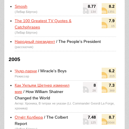
Smosh
8.77
8.2
(ЛеВар Бёртон)
134
1351
The 100 Greatest TV Quotes &
7.9
15
Catchphrases
(ЛеВар Бёртон)
Народный президент
/ The People's President
(рассказчик)
2005
Чудо-парни
/ Miracle's Boys
6.2
Режиссер
215
Как Уильям Шетнер изменил
8
7.3
26
369
мир
/ How William Shatner
Changed the World
Актер: Хроника, В титрах не указан (Lt. Commander Geordi La Forge,
хроника)
Отчёт Колбера
/ The Colbert
7.48
8.7
125
20044
Report