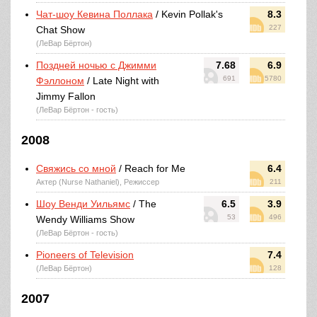
Чат-шоу Кевина Поллака
/ Kevin Pollak's
8.3
227
Chat Show
(ЛеВар Бёртон)
Поздней ночью с Джимми
7.68
6.9
691
5780
Фэллоном
/ Late Night with
Jimmy Fallon
(ЛеВар Бёртон - гость)
2008
Свяжись со мной
/ Reach for Me
6.4
Актер (Nurse Nathaniel), Режиссер
211
Шоу Венди Уильямс
/ The
6.5
3.9
53
496
Wendy Williams Show
(ЛеВар Бёртон - гость)
Pioneers of Television
7.4
(ЛеВар Бёртон)
128
2007