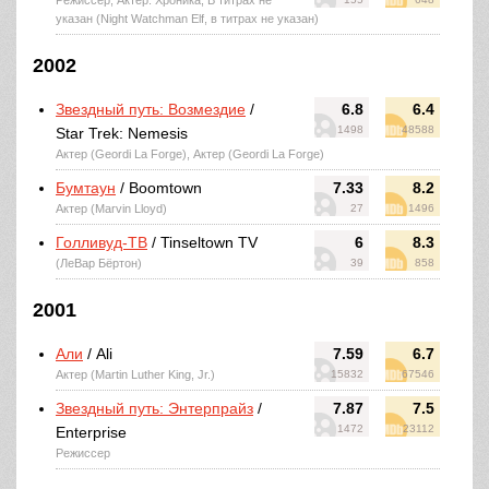
Режиссер, Актер: Хроника, В титрах не
указан (Night Watchman Elf, в титрах не указан)
2002
Звездный путь: Возмездие
/
6.8
6.4
1498
48588
Star Trek: Nemesis
Актер (Geordi La Forge), Актер (Geordi La Forge)
Бумтаун
/ Boomtown
7.33
8.2
Актер (Marvin Lloyd)
27
1496
Голливуд-ТВ
/ Tinseltown TV
6
8.3
(ЛеВар Бёртон)
39
858
2001
Али
/ Ali
7.59
6.7
Актер (Martin Luther King, Jr.)
15832
67546
Звездный путь: Энтерпрайз
/
7.87
7.5
1472
23112
Enterprise
Режиссер