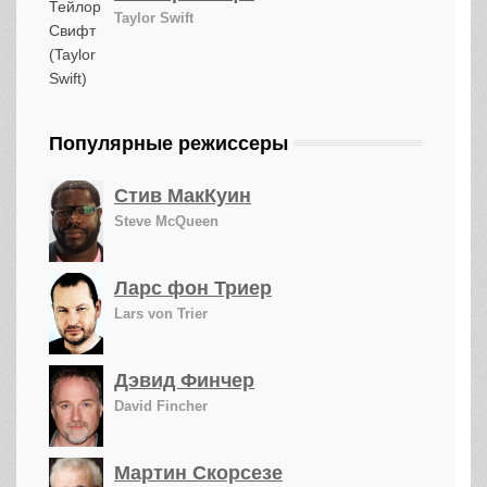
Taylor Swift
Популярные режиссеры
Стив МакКуин
Steve McQueen
Ларс фон Триер
Lars von Trier
Дэвид Финчер
David Fincher
Мартин Скорсезе