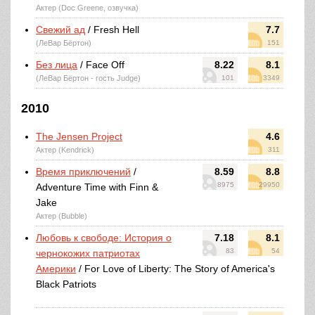
Актер (Doc Greene, озвучка)
Свежий ад
/ Fresh Hell
7.7
(ЛеВар Бёртон)
151
Без лица
/ Face Off
8.22
8.1
(ЛеВар Бёртон - гость Judge)
101
3349
2010
The Jensen Project
4.6
Актер (Kendrick)
311
Время приключений
/
8.59
8.8
8975
29950
Adventure Time with Finn &
Jake
Актер (Bubble)
Любовь к свободе: История о
7.18
8.1
83
54
чернокожих патриотах
Америки
/ For Love of Liberty: The Story of America's
Black Patriots