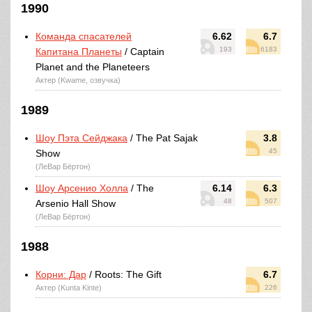
1990
Команда спасателей
6.62
6.7
193
6183
Капитана Планеты
/ Captain
Planet and the Planeteers
Актер (Kwame, озвучка)
1989
Шоу Пэта Сейджака
/ The Pat Sajak
3.8
45
Show
(ЛеВар Бёртон)
Шоу Арсенио Холла
/ The
6.14
6.3
48
507
Arsenio Hall Show
(ЛеВар Бёртон)
1988
Корни: Дар
/ Roots: The Gift
6.7
Актер (Kunta Kinte)
226