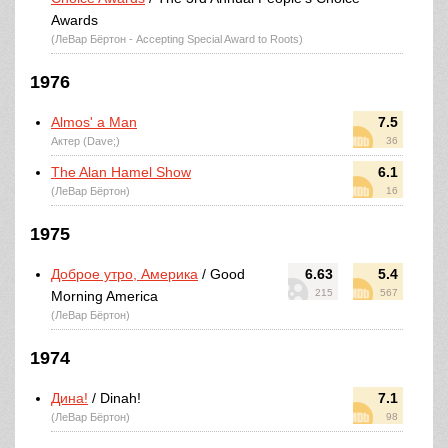
Awards
(ЛеВар Бёртон - Accepting Special Award to Roots)
1976
Almos' a Man
7.5
Актер (Dave;)
36
The Alan Hamel Show
6.1
(ЛеВар Бёртон)
16
1975
Доброе утро, Америка
/ Good
6.63
5.4
215
567
Morning America
(ЛеВар Бёртон)
1974
Дина!
/ Dinah!
7.1
(ЛеВар Бёртон)
98