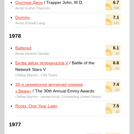
Охотник Джон
/ Trapper John, M.D.
6.7
Актер (Luther Peacock)
708
Dummy
7.1
Актер (Donald Lang)
141
1978
Battered
6.1
Актер (Andrew Sinclair)
33
Битва звёзд телеканалов V
/ Battle of the
6.6
41
Network Stars V
(ЛеВар Бёртон - CBS Team)
30-я церемония вручения премии
7.4
25
«Эмми»
/ The 30th Annual Emmy Awards
(ЛеВар Бёртон - презентатор: Outstanding Limited Series)
Roots: One Year Later
7.5
11
1977