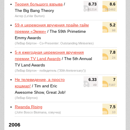
Теория большого взрыва
/
8.73
8.6
91214
382462
The Big Bang Theory
Актер (LeVar Burton)
59-я церемония вручения прайм-тайм
5.2
98
премии «Эмми»
/ The 59th Primetime
Emmy Awards
(ЛеВар Бёртон - Co-Presenter: Outstanding Miniseries)
5-я ежегодная церемония вручения
7.8
24
премии TV Land Awards
/ The 5th Annual
TV Land Awards
(ЛеВар Бёртон - победитель ('30th Anniversary'))
Не телевидение, а просто
6.33
7
49
7187
кошмар!
/ Tim and Eric
Awesome Show, Great Job!
(ЛеВар Бёртон)
Rwanda Rising
7.5
(John Bosco Bisimana, озвучка)
10
2006