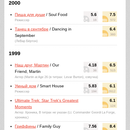
2000
Пища для души
/ Soul Food
5.6
7.5
Режиссер
16
572
Танец в сентябре
/ Dancing in
6.4
360
September
(ЛеВар Бёртон)
1999
Наш друг, Мартин
/ Our
4.18
6.5
36
515
Friend, Martin
Актер (Martin at Age 26 (в титрах: Levar Burton), озвучка)
Умный дом
/ Smart House
5.83
6.1
Режиссер
194
2612
Ultimate Trek: Star Trek's Greatest
6.1
124
Moments
Актер: Хроника, В титрах не указан (Lt. Commander Geordi La Forge,
хроника;)
Гриффины
/ Family Guy
7.56
8.4