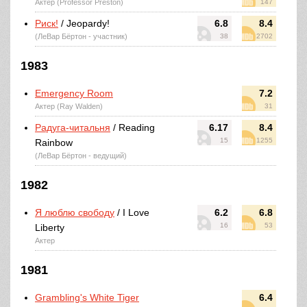
Актер (Professor Preston)
147
Риск!
/ Jeopardy!
6.8
8.4
(ЛеВар Бёртон - участник)
38
2702
1983
Emergency Room
7.2
Актер (Ray Walden)
31
Радуга-читальня
/ Reading
6.17
8.4
15
1255
Rainbow
(ЛеВар Бёртон - ведущий)
1982
Я люблю свободу
/ I Love
6.2
6.8
16
53
Liberty
Актер
1981
Grambling's White Tiger
6.4