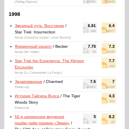
(ЛеВар Бёртон)
33961
180629
1998
Звездный путь: Восстание
/
6.81
6.4
948
48077
Star Trek: Insurrection
Актер (Geordi (в титрах: Levar Burton))
Фирменный рецепт
/ Becker
7.75
7.3
Актер (Mr. Haller)
34
8228
Star Trek the Experience: The Klingon
7.7
406
Encounter
Актер (Lt. Commander La Forge;)
Зачарованные
/ Charmed
7.6
7
Режиссер
43621
42549
История Тайгера Вудса
/ The Tiger
4.3
222
Woods Story
Режиссер
50-я церемония вручения
5
8.2
24
26
прайм-тайм премии «Эмми»
/