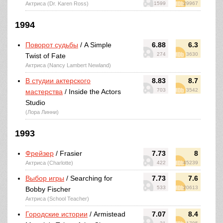
Актриса (Dr. Karen Ross)
1599
29967
1994
Поворот судьбы
/ A Simple
6.88
6.3
274
3630
Twist of Fate
Актриса (Nancy Lambert Newland)
В студии актерского
8.83
8.7
703
3542
мастерства
/ Inside the Actors
Studio
(Лора Линни)
1993
Фрейзер
/ Frasier
7.73
8
Актриса (Charlotte)
422
45239
Выбор игры
/ Searching for
7.73
7.6
533
20613
Bobby Fischer
Актриса (School Teacher)
Городские истории
/ Armistead
7.07
8.4