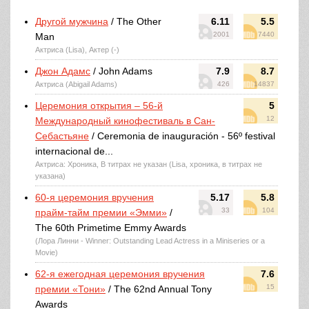
Другой мужчина
/ The Other
6.11
5.5
2001
7440
Man
Актриса (Lisa), Актер (-)
Джон Адамс
/ John Adams
7.9
8.7
Актриса (Abigail Adams)
426
14837
Церемония открытия – 56-й
5
12
Международный кинофестиваль в Сан-
Себастьяне
/ Ceremonia de inauguración - 56º festival
internacional de...
Актриса: Хроника, В титрах не указан (Lisa, хроника, в титрах не
указана)
60-я церемония вручения
5.17
5.8
33
104
прайм-тайм премии «Эмми»
/
The 60th Primetime Emmy Awards
(Лора Линни - Winner: Outstanding Lead Actress in a Miniseries or a
Movie)
62-я ежегодная церемония вручения
7.6
15
премии «Тони»
/ The 62nd Annual Tony
Awards