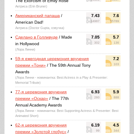
The Exorcism of Emily Rose
Актриса (Erin Bruner)
Американский папаша
/
7.43
7.6
14987
55789
American Dad!
Актриса (Doctor Gupta, озвучка)
Сделано в Голливуде
/ Made
7.05
5.7
302
136
in Hollywood
(Лора Линни)
59-я ежегодная церемония вручения
7.2
103
премии «Тони»
/ The 59th Annual Tony
Awards
(Лора Линни - номинантка: Best Actress in a Play & Presenter:
Memorial Tribute)
77-я церемония вручения
6.93
5.9
260
888
премии «Оскар»
/ The 77th
Annual Academy Awards
(Лора Линни - номинантка: Best Supporting Actress & Presenter: Best
Animated Short)
62-я церемония вручения
6.19
4.5
99
344
премии «Золотой глобус»
/