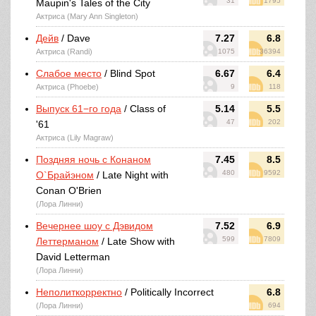
31
1795
Maupin's Tales of the City
Актриса (Mary Ann Singleton)
Дейв
/ Dave
7.27
6.8
Актриса (Randi)
1075
36394
Слабое место
/ Blind Spot
6.67
6.4
Актриса (Phoebe)
9
118
Выпуск 61−го года
/ Class of
5.14
5.5
47
202
'61
Актриса (Lily Magraw)
Поздняя ночь с Конаном
7.45
8.5
480
9592
О`Брайэном
/ Late Night with
Conan O'Brien
(Лора Линни)
Вечернее шоу с Дэвидом
7.52
6.9
599
7809
Леттерманом
/ Late Show with
David Letterman
(Лора Линни)
Неполиткорректно
/ Politically Incorrect
6.8
(Лора Линни)
694