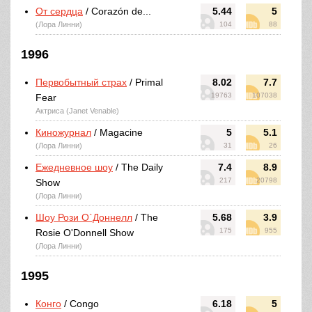
От сердца
/ Corazón de...
5.44
5
(Лора Линни)
104
88
1996
Первобытный страх
/ Primal
8.02
7.7
19763
107038
Fear
Актриса (Janet Venable)
Киножурнал
/ Magacine
5
5.1
(Лора Линни)
31
26
Ежедневное шоу
/ The Daily
7.4
8.9
217
20798
Show
(Лора Линни)
Шоу Рози О`Доннелл
/ The
5.68
3.9
175
955
Rosie O'Donnell Show
(Лора Линни)
1995
Конго
/ Congo
6.18
5