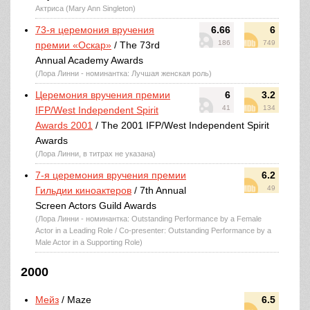
Актриса (Mary Ann Singleton)
73-я церемония вручения
6.66
6
186
749
премии «Оскар»
/ The 73rd
Annual Academy Awards
(Лора Линни - номинантка: Лучшая женская роль)
Церемония вручения премии
6
3.2
41
134
IFP/West Independent Spirit
Awards 2001
/ The 2001 IFP/West Independent Spirit
Awards
(Лора Линни, в титрах не указана)
7-я церемония вручения премии
6.2
49
Гильдии киноактеров
/ 7th Annual
Screen Actors Guild Awards
(Лора Линни - номинантка: Outstanding Performance by a Female
Actor in a Leading Role / Co-presenter: Outstanding Performance by a
Male Actor in a Supporting Role)
2000
Мейз
/ Maze
6.5