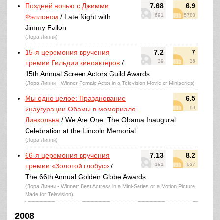
Поздней ночью с Джимми
7.68
6.9
691
5780
Фэллоном
/ Late Night with
Jimmy Fallon
(Лора Линни)
15-я церемония вручения
7.2
7
39
35
премии Гильдии киноактеров
/
15th Annual Screen Actors Guild Awards
(Лора Линни - Winner Female Actor in a Television Movie or Miniseries)
Мы одно целое: Празднование
6.5
90
инаугурации Обамы в мемориале
Линкольна
/ We Are One: The Obama Inaugural
Celebration at the Lincoln Memorial
(Лора Линни)
66-я церемония вручения
7.13
8.2
181
937
премии «Золотой глобус»
/
The 66th Annual Golden Globe Awards
(Лора Линни - Winner: Best Actress in a Mini-Series or a Motion Picture
Made for Television)
2008