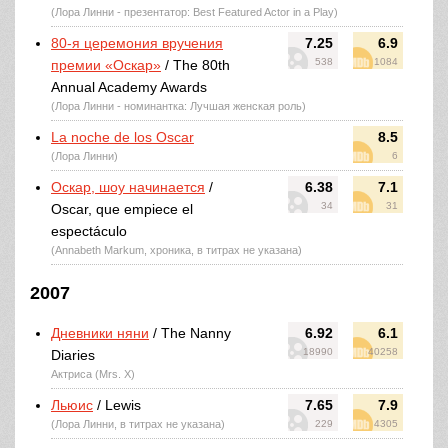
(Лора Линни - презентатор: Best Featured Actor in a Play)
80-я церемония вручения
7.25
6.9
538
1084
премии «Оскар»
/ The 80th
Annual Academy Awards
(Лора Линни - номинантка: Лучшая женская роль)
La noche de los Oscar
8.5
(Лора Линни)
6
Оскар, шоу начинается
/
6.38
7.1
34
31
Oscar, que empiece el
espectáculo
(Annabeth Markum, хроника, в титрах не указана)
2007
Дневники няни
/ The Nanny
6.92
6.1
18990
40258
Diaries
Актриса (Mrs. X)
Льюис
/ Lewis
7.65
7.9
(Лора Линни, в титрах не указана)
229
4305