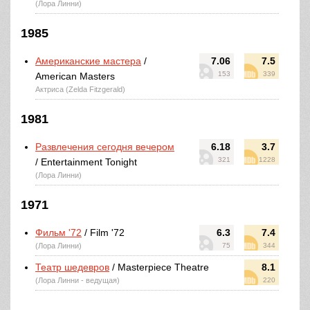
(Лора Линни)
1985
Американские мастера
/
7.06
7.5
153
339
American Masters
Актриса (Zelda Fitzgerald)
1981
Развлечения сегодня вечером
6.18
3.7
321
1228
/ Entertainment Tonight
(Лора Линни)
1971
Фильм '72
/ Film '72
6.3
7.4
(Лора Линни)
75
344
Театр шедевров
/ Masterpiece Theatre
8.1
(Лора Линни - ведущая)
220