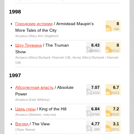
1998
Городские истории
/ Armistead Maupin's
8
786
More Tales of the City
Актриса (Mary Ann Singleton)
Шоу Трумана
/ The Truman
8.43
8
166861
493712
Show
Актриса (Meryl Burbank /Hannah Gill), Актер (Meryl Burbank / Hannah
Gill)
1997
Абсолютная власть
/ Absolute
7.07
6.7
2226
33313
Power
Актриса (Kate Whitney)
Царь горы
/ King of the Hill
6.84
7.2
Актриса (Marlene, озвучка)
9786
30510
Взгляд
/ The View
4.77
3.1
(Лора Линни)
265
3371