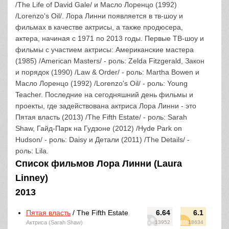
/The Life of David Gale/ и Масло Лоренцо (1992)
/Lorenzo's Oil/. Лора Линни появляется в тв-шоу и
фильмах в качестве актрисы, а также продюсера,
актера, начиная с 1971 по 2013 годы. Первые ТВ-шоу и
фильмы с участием актрисы: Американские мастера
(1985) /American Masters/ - роль: Zelda Fitzgerald, Закон
и порядок (1990) /Law & Order/ - роль: Martha Bowen и
Масло Лоренцо (1992) /Lorenzo's Oil/ - роль: Young
Teacher. Последние на сегодняшний день фильмы и
проекты, где задействована актриса Лора Линни - это
Пятая власть (2013) /The Fifth Estate/ - роль: Sarah
Shaw, Гайд-Парк на Гудзоне (2012) /Hyde Park on
Hudson/ - роль: Daisy и Детали (2011) /The Details/ -
роль: Lila.
Список фильмов Лора Линни (Laura
Linney)
2013
Пятая власть
/ The Fifth Estate
6.64
6.1
Актриса (Sarah Shaw)
13952
18634