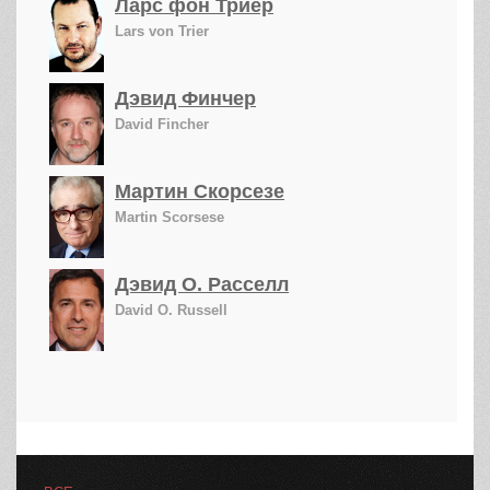
Ларс фон Триер
Lars von Trier
Дэвид Финчер
David Fincher
Мартин Скорсезе
Martin Scorsese
Дэвид О. Расселл
David O. Russell