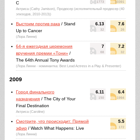
1773
10391
C
Актриса (Cathy Jamison), Продюсер (исполнительный продюсер (40
эпизодов, 2010-2013))
Выстоим против рака
/ Stand
6.13
7.6
32
26
Up to Cancer
(Лора Линни)
64-я ежегодная церемония
7
7.2
68
32
вручения премии «Тони»
/
The 64th Annual Tony Awards
(Лора Линни - номинантка: Best Lead Actress in a Play & Presenter)
2009
Город финального
6.11
6.4
150
1994
назначения
/ The City of Your
Final Destination
Актриса (Caroline)
Смотрите, что происходит: Прямой
5.5
172
эфир
/ Watch What Happens: Live
(Лора Линни)