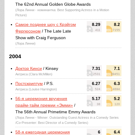
The 62nd Annual Golden Globe Awards
(Лора Линни - номинантка: Best Supporting Actress in a Motion
Picture)
Самое позднее шоу с Крэйгом
8.29
8.2
411
7155
Фергюсоном
/ The Late Late
Show with Craig Ferguson
(Лора Линни)
2004
Доктор Кинси
/ Kinsey
7.31
7.1
Актриса (Clara McMillen)
2531
39451
Постскриптум
/ P.S.
6.27
6.3
Актриса (Louise Harrington)
524
4694
56-я церемония вручения
5.17
5.2
38
120
прайм-тайм премии «Эмми»
/
The 56th Annual Primetime Emmy Awards
(Лора Линни - Winner: Outstanding Guest Actress in a Comedy Series
/Co-Presenter: Best Director of a Comedy Series)
58-я ежегодная церемония
6
6.4