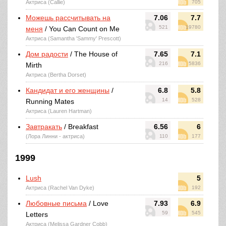
Актриса (Callie)
705
Можешь рассчитывать на
7.06
7.7
521
19780
меня
/ You Can Count on Me
Актриса (Samantha 'Sammy' Prescott)
Дом радости
/ The House of
7.65
7.1
216
5836
Mirth
Актриса (Bertha Dorset)
Кандидат и его женщины
/
6.8
5.8
14
528
Running Mates
Актриса (Lauren Hartman)
Завтракать
/ Breakfast
6.56
6
(Лора Линни - актриса)
110
177
1999
Lush
5
Актриса (Rachel Van Dyke)
192
Любовные письма
/ Love
7.93
6.9
59
545
Letters
Актриса (Melissa Gardner Cobb)