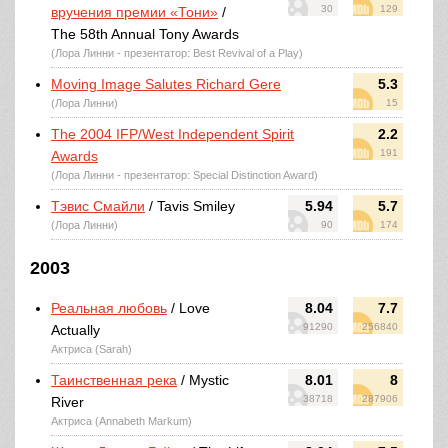
30
129
вручения премии «Тони»
/
The 58th Annual Tony Awards
(Лора Линни - презентатор: Best Revival of a Play)
Moving Image Salutes Richard Gere
5.3
(Лора Линни)
15
The 2004 IFP/West Independent Spirit
2.2
191
Awards
(Лора Линни - презентатор: Special Distinction Award)
Тэвис Смайли
/ Tavis Smiley
5.94
5.7
(Лора Линни)
90
174
2003
Реальная любовь
/ Love
8.04
7.7
91290
256840
Actually
Актриса (Sarah)
Таинственная река
/ Mystic
8.01
8
38718
287906
River
Актриса (Annabeth Markum)