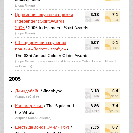
(Лора Линни)
Церемония вручения премии
6.13
7.1
46
64
Independent Spirit Awards
2006
/ 2006 Independent Spirit Awards
(Лора Линни)
63-я церемония вручения
6.07
5.1
105
142
премии «Золотой глобус»
/
The 63rd Annual Golden Globe Awards
(Лора Линни - номинантка: Best Actress in a Motion Picture - Musical
or Comedy)
2005
Джиндабайн
/ Jindabyne
6.18
6.4
Актриса (Claire)
149
5308
Кальмар и кит
/ The Squid and
6.86
7.4
1737
52509
the Whale
Актриса (Joan Berkman)
Шесть демонов Эмили Роуз
/
7.35
6.7
34131
74587