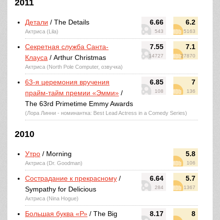
2011
Детали
/ The Details
6.66
6.2
Актриса (Lila)
543
5163
Секретная служба Санта-
7.55
7.1
14727
27870
Клауса
/ Arthur Christmas
Актриса (North Pole Computer, озвучка)
63-я церемония вручения
6.85
7
108
136
прайм-тайм премии «Эмми»
/
The 63rd Primetime Emmy Awards
(Лора Линни - номинантка: Best Lead Actress in a Comedy Series)
2010
Утро
/ Morning
5.8
Актриса (Dr. Goodman)
106
Сострадание к прекрасному
/
6.64
5.7
284
1367
Sympathy for Delicious
Актриса (Nina Hogue)
Большая буква «Р»
/ The Big
8.17
8