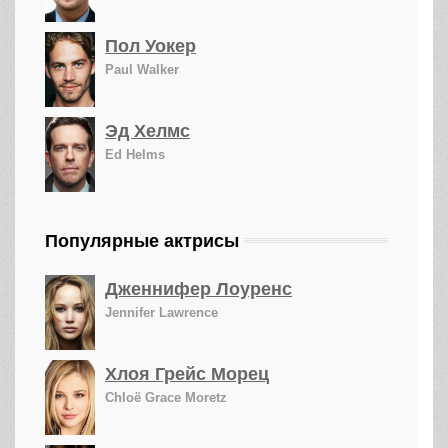
Пол Уокер
Paul Walker
Эд Хелмс
Ed Helms
Популярные актрисы
Дженнифер Лоуренс
Jennifer Lawrence
Хлоя Грейс Морец
Chloë Grace Moretz