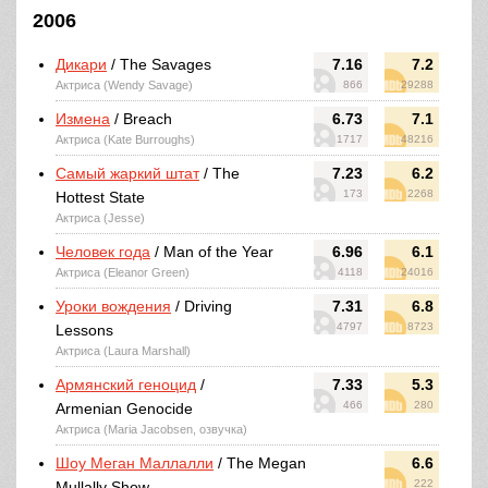
2006
Дикари
/ The Savages
7.16
7.2
Актриса (Wendy Savage)
866
29288
Измена
/ Breach
6.73
7.1
Актриса (Kate Burroughs)
1717
48216
Самый жаркий штат
/ The
7.23
6.2
173
2268
Hottest State
Актриса (Jesse)
Человек года
/ Man of the Year
6.96
6.1
Актриса (Eleanor Green)
4118
24016
Уроки вождения
/ Driving
7.31
6.8
4797
8723
Lessons
Актриса (Laura Marshall)
Армянский геноцид
/
7.33
5.3
466
280
Armenian Genocide
Актриса (Maria Jacobsen, озвучка)
Шоу Меган Маллалли
/ The Megan
6.6
222
Mullally Show