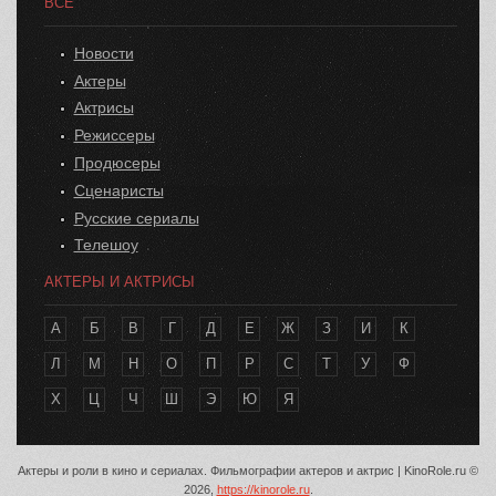
ВСЕ
Новости
Актеры
Актрисы
Режиссеры
Продюсеры
Сценаристы
Русские сериалы
Телешоу
АКТЕРЫ И АКТРИСЫ
А
Б
В
Г
Д
Е
Ж
З
И
К
Л
М
Н
О
П
Р
С
Т
У
Ф
Х
Ц
Ч
Ш
Э
Ю
Я
Актеры и роли в кино и сериалах. Фильмографии актеров и актрис | KinoRole.ru ©
2026,
https://kinorole.ru
.