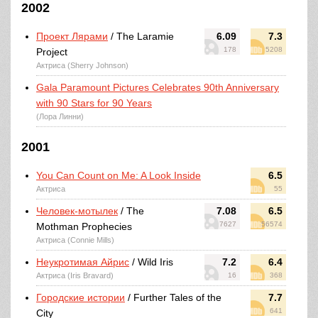
2002
Проект Лярами
/ The Laramie
6.09
7.3
178
5208
Project
Актриса (Sherry Johnson)
Gala Paramount Pictures Celebrates 90th Anniversary
with 90 Stars for 90 Years
(Лора Линни)
2001
You Can Count on Me: A Look Inside
6.5
Актриса
55
Человек-мотылек
/ The
7.08
6.5
7627
56574
Mothman Prophecies
Актриса (Connie Mills)
Неукротимая Айрис
/ Wild Iris
7.2
6.4
Актриса (Iris Bravard)
16
368
Городские истории
/ Further Tales of the
7.7
641
City