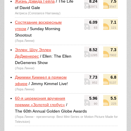
Жизнь Дэвида Гейла
/ The Life
8.24
7.5
62971
73547
of David Gale
Актриса (Constance Harraway)
Состязание воскресным
6.09
7.1
63
121
утром
/ Sunday Morning
Shootout
(Лора Линни)
Эллен: Шоу Эллен
8.52
7.3
1295
7902
ДеДженерес
/ Ellen: The Ellen
DeGeneres Show
(Лора Линни)
Джимми Киммел в прямом
7.73
6.8
952
5137
эфире
/ Jimmy Kimmel Live!
(Лора Линни)
60-я церемония вручения
5.96
5.5
90
225
премии «Золотой глобус»
/
The 60th Annual Golden Globe Awards
(Лора Линни - презентатор: Best Mini-Series or Motion Picture Made for
Television)