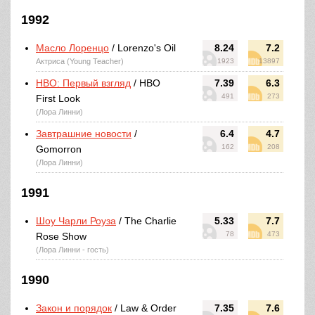
1992
Масло Лоренцо
/ Lorenzo's Oil
8.24
7.2
Актриса (Young Teacher)
1923
13897
HBO: Первый взгляд
/ HBO
7.39
6.3
491
273
First Look
(Лора Линни)
Завтрашние новости
/
6.4
4.7
162
208
Gomorron
(Лора Линни)
1991
Шоу Чарли Роуза
/ The Charlie
5.33
7.7
78
473
Rose Show
(Лора Линни - гость)
1990
Закон и порядок
/ Law & Order
7.35
7.6