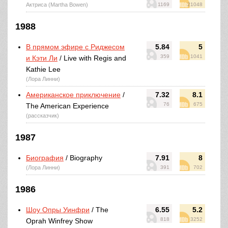
Актриса (Martha Bowen)
1169
21048
1988
В прямом эфире с Риджесом
5.84
5
359
1041
и Кэти Ли
/ Live with Regis and
Kathie Lee
(Лора Линни)
Американское приключение
/
7.32
8.1
76
675
The American Experience
(рассказчик)
1987
Биография
/ Biography
7.91
8
(Лора Линни)
391
702
1986
Шоу Опры Уинфри
/ The
6.55
5.2
818
3252
Oprah Winfrey Show