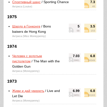
Спортивный шанс
/ Sporting Chance
7.3
Актриса (Louise)
46
1975
Шарло в Гонконге
/ Bons
5
3.5
58
153
baisers de Hong Kong
Актриса (Miss Moneypenny)
1974
Человек с золотым
7.03
6.8
3961
59349
пистолетом
/ The Man with the
Golden Gun
Актриса (Moneypenny)
1973
Живи и дай умереть
/ Live and
6.99
6.8
3851
60163
Let Die
Актриса (Moneypenny)