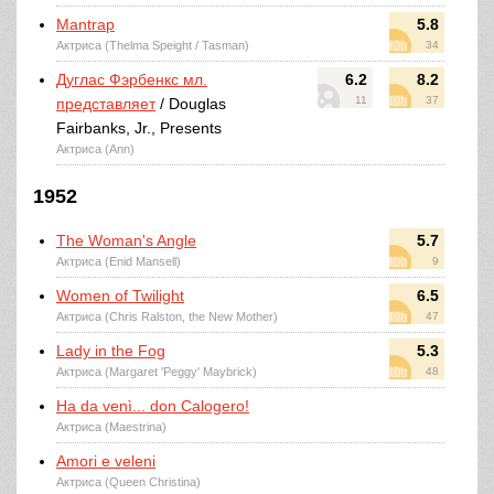
Mantrap
5.8
Актриса (Thelma Speight / Tasman)
34
Дуглас Фэрбенкс мл.
6.2
8.2
11
37
представляет
/ Douglas
Fairbanks, Jr., Presents
Актриса (Ann)
1952
The Woman's Angle
5.7
Актриса (Enid Mansell)
9
Women of Twilight
6.5
Актриса (Chris Ralston, the New Mother)
47
Lady in the Fog
5.3
Актриса (Margaret 'Peggy' Maybrick)
48
Ha da venì... don Calogero!
Актриса (Maestrina)
Amori e veleni
Актриса (Queen Christina)