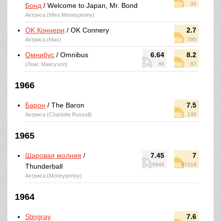
34
Бонд
/ Welcome to Japan, Mr. Bond
Актриса (Miss Moneypenny)
OK Коннери
/ OK Connery
2.7
Актриса (Max)
790
Омнибус
/ Omnibus
6.64
8.2
(Лоис Максуэлл)
60
87
1966
Барон
/ The Baron
7.5
Актриса (Charlotte Russell)
130
1965
Шаровая молния
/
7.45
7
5946
67219
Thunderball
Актриса (Moneypenny)
1964
Stingray
7.6