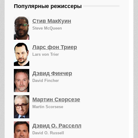
Популярные режиссеры
Стив МакКуин
Steve McQueen
Ларс фон Триер
Lars von Trier
Дэвид Финчер
David Fincher
Мартин Скорсезе
Martin Scorsese
Дэвид О. Расселл
David O. Russell