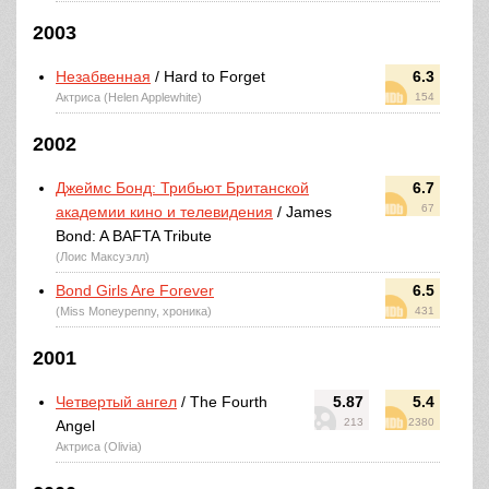
2003
Незабвенная
/ Hard to Forget
6.3
Актриса (Helen Applewhite)
154
2002
Джеймс Бонд: Трибьют Британской
6.7
67
академии кино и телевидения
/ James
Bond: A BAFTA Tribute
(Лоис Максуэлл)
Bond Girls Are Forever
6.5
(Miss Moneypenny, хроника)
431
2001
Четвертый ангел
/ The Fourth
5.87
5.4
213
2380
Angel
Актриса (Olivia)