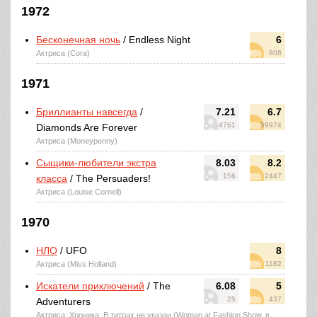
1972
Бесконечная ночь
/ Endless Night
6
Актриса (Cora)
808
1971
Бриллианты навсегда
/
7.21
6.7
4761
59974
Diamonds Are Forever
Актриса (Moneypenny)
Сыщики-любители экстра
8.03
8.2
156
2447
класса
/ The Persuaders!
Актриса (Louise Cornell)
1970
НЛО
/ UFO
8
Актриса (Miss Holland)
1182
Искатели приключений
/ The
6.08
5
25
437
Adventurers
Актриса: Хроника, В титрах не указан (Woman at Fashion Show, в