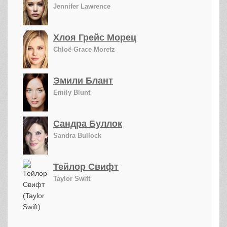
Jennifer Lawrence
Хлоя Грейс Морец
Chloë Grace Moretz
Эмили Блант
Emily Blunt
Сандра Буллок
Sandra Bullock
Тейлор Свифт
Taylor Swift