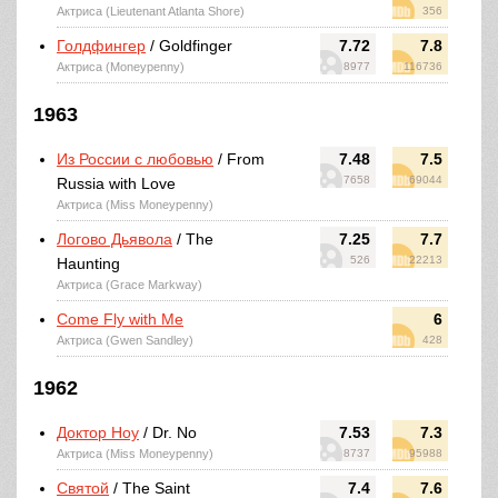
Актриса (Lieutenant Atlanta Shore)
356
Голдфингер
/ Goldfinger
7.72
7.8
Актриса (Moneypenny)
8977
116736
1963
Из России с любовью
/ From
7.48
7.5
7658
69044
Russia with Love
Актриса (Miss Moneypenny)
Логово Дьявола
/ The
7.25
7.7
526
22213
Haunting
Актриса (Grace Markway)
Come Fly with Me
6
Актриса (Gwen Sandley)
428
1962
Доктор Ноу
/ Dr. No
7.53
7.3
Актриса (Miss Moneypenny)
8737
95988
Святой
/ The Saint
7.4
7.6