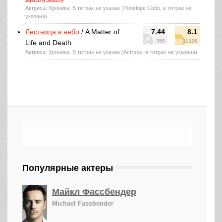
Актриса: Хроника, В титрах не указан (Penelope Cobb, в титрах не
указана)
Лестница в небо
/ A Matter of
7.44
8.1
355
11326
Life and Death
Актриса: Хроника, В титрах не указан (Actress, в титрах не указана)
Популярные актеры
Майкл Фассбендер
Michael Fassbender