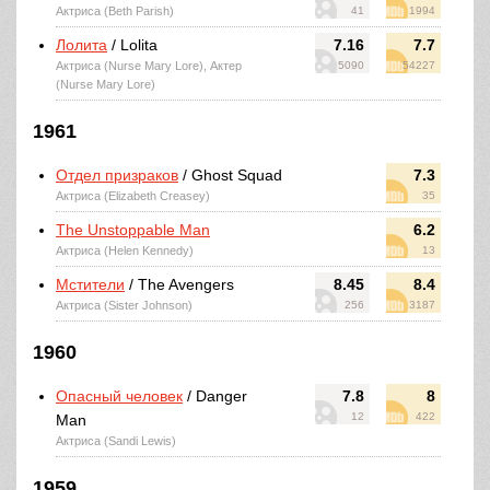
Актриса (Beth Parish)
41
1994
Лолита
/ Lolita
7.16
7.7
Актриса (Nurse Mary Lore), Актер
5090
54227
(Nurse Mary Lore)
1961
Отдел призраков
/ Ghost Squad
7.3
Актриса (Elizabeth Creasey)
35
The Unstoppable Man
6.2
Актриса (Helen Kennedy)
13
Мстители
/ The Avengers
8.45
8.4
Актриса (Sister Johnson)
256
3187
1960
Опасный человек
/ Danger
7.8
8
12
422
Man
Актриса (Sandi Lewis)
1959