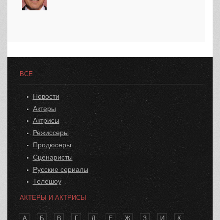
ВСЕ
Новости
Актеры
Актрисы
Режиссеры
Продюсеры
Сценаристы
Русские сериалы
Телешоу
АКТЕРЫ И АКТРИСЫ
А
Б
В
Г
Д
Е
Ж
З
И
К