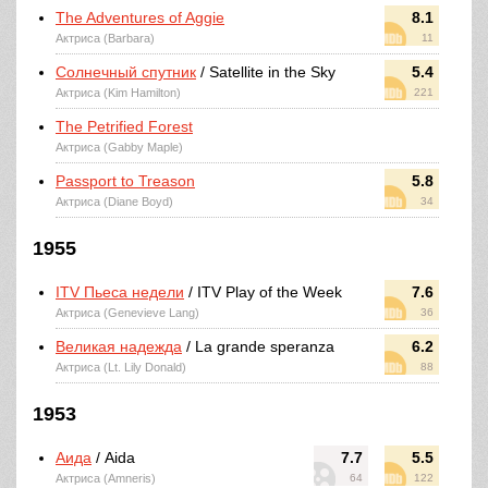
The Adventures of Aggie
8.1
Актриса (Barbara)
11
Солнечный спутник
/ Satellite in the Sky
5.4
Актриса (Kim Hamilton)
221
The Petrified Forest
Актриса (Gabby Maple)
Passport to Treason
5.8
Актриса (Diane Boyd)
34
1955
ITV Пьеса недели
/ ITV Play of the Week
7.6
Актриса (Genevieve Lang)
36
Великая надежда
/ La grande speranza
6.2
Актриса (Lt. Lily Donald)
88
1953
Аида
/ Aida
7.7
5.5
Актриса (Amneris)
64
122