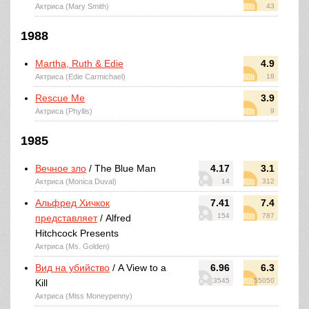
Актриса (Mary Smith)
43
1988
Martha, Ruth & Edie
4.9
Актриса (Edie Carmichael)
18
Rescue Me
3.9
Актриса (Phyllis)
9
1985
Вечное зло
/ The Blue Man
4.17
3.1
Актриса (Monica Duval)
14
312
Альфред Хичкок
7.41
7.4
154
787
представляет
/ Alfred
Hitchcock Presents
Актриса (Ms. Golden)
Вид на убийство
/ A View to a
6.96
6.3
3545
55050
Kill
Актриса (Miss Moneypenny)