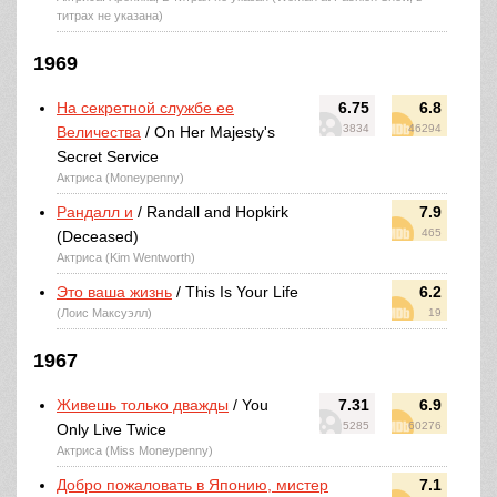
титрах не указана)
1969
На секретной службе ее
6.75
6.8
3834
46294
Величества
/ On Her Majesty's
Secret Service
Актриса (Moneypenny)
Рандалл и
/ Randall and Hopkirk
7.9
465
(Deceased)
Актриса (Kim Wentworth)
Это ваша жизнь
/ This Is Your Life
6.2
(Лоис Максуэлл)
19
1967
Живешь только дважды
/ You
7.31
6.9
5285
60276
Only Live Twice
Актриса (Miss Moneypenny)
Добро пожаловать в Японию, мистер
7.1