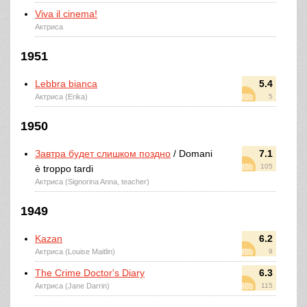
Viva il cinema!
Актриса
1951
Lebbra bianca
5.4
Актриса (Erika)
5
1950
Завтра будет слишком поздно
/ Domani
7.1
105
è troppo tardi
Актриса (Signorina Anna, teacher)
1949
Kazan
6.2
Актриса (Louise Maitlin)
9
The Crime Doctor's Diary
6.3
Актриса (Jane Darrin)
115