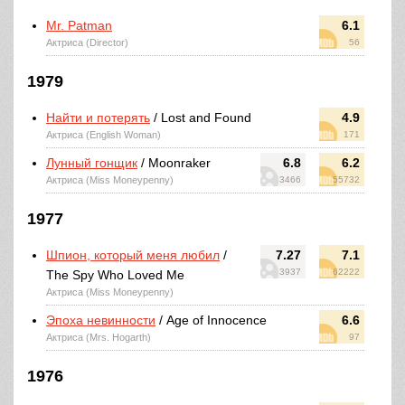
Mr. Patman
6.1
Актриса (Director)
56
1979
Найти и потерять
/ Lost and Found
4.9
Актриса (English Woman)
171
Лунный гонщик
/ Moonraker
6.8
6.2
Актриса (Miss Moneypenny)
3466
55732
1977
Шпион, который меня любил
/
7.27
7.1
3937
62222
The Spy Who Loved Me
Актриса (Miss Moneypenny)
Эпоха невинности
/ Age of Innocence
6.6
Актриса (Mrs. Hogarth)
97
1976