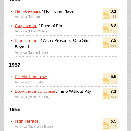
Нет убежища
/ No Hiding Place
8.1
Актриса (Margot)
33
Лицо в огне
/ Face of Fire
6.8
Актриса (Ethel Winter)
165
Шаг за грань
/ Alcoa Presents: One Step
7.9
616
Beyond
Актриса (Esther Hollis)
1957
Kill Me Tomorrow
5.5
Актриса (Jill Brook)
52
Безжалостное время
/ Time Without Pity
7.1
Актриса (Vickie Harker)
468
1956
High Terrace
5.9
Актриса (Stephanie Blake)
7