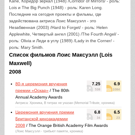
Kane, Коридор зеркал (1948) /Corridor of Mirrors/ - роль:
Lois и The Big Punch (1948) - роль: Karen Long.
Последние на сегодня проекты и фильмы, где
задействована актриса Лоис Максуэлл - это
Незабвенная (2003) /Hard to Forget/ - роль: Helen
Applewhite, Четвертый ангел (2001) /The Fourth Angel/ -
роль: Olivia и Леди в углу (1989) /Lady in the Corner/ -
роль: Mary Smith.
Список фильмов Лоис Максуэлл (Lois
Maxwell)
2008
80-я церемония вручения
7.25
6.9
538
1084
премии «Оскар»
/ The 80th
Annual Academy Awards
Актриса: Хроника, В титрах не указан (Memorial Tribute, хроника)
Церемония вручения премии
6.8
6.5
34
23
Британской киноакадемии
2008
/ The Orange British Academy Film Awards
(Лоис Максуэлл - трибьют памяти, хроника)