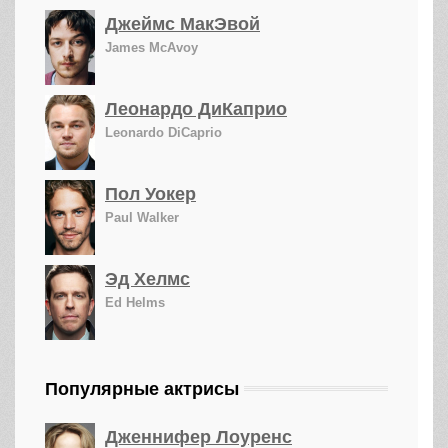
Джеймс МакЭвой
James McAvoy
Леонардо ДиКаприо
Leonardo DiCaprio
Пол Уокер
Paul Walker
Эд Хелмс
Ed Helms
Популярные актрисы
Дженнифер Лоуренс