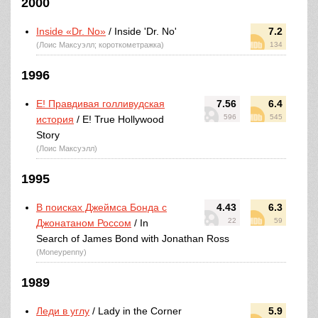
2000
Inside «Dr. No»
/ Inside 'Dr. No'
7.2
(Лоис Максуэлл; короткометражка)
134
1996
E! Правдивая голливудская
7.56
6.4
596
545
история
/ E! True Hollywood
Story
(Лоис Максуэлл)
1995
В поисках Джеймса Бонда с
4.43
6.3
22
59
Джонатаном Россом
/ In
Search of James Bond with Jonathan Ross
(Moneypenny)
1989
Леди в углу
/ Lady in the Corner
5.9