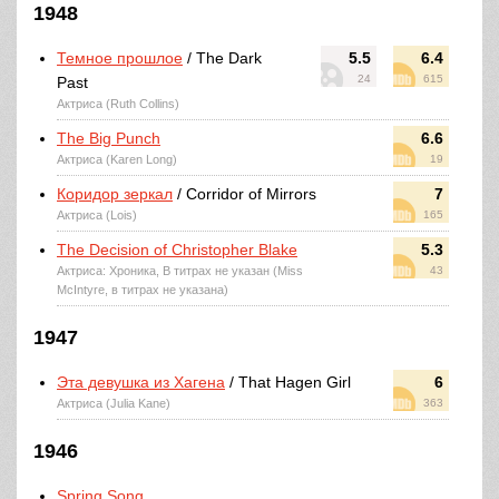
1948
Темное прошлое
/ The Dark
5.5
6.4
24
615
Past
Актриса (Ruth Collins)
The Big Punch
6.6
Актриса (Karen Long)
19
Коридор зеркал
/ Corridor of Mirrors
7
Актриса (Lois)
165
The Decision of Christopher Blake
5.3
Актриса: Хроника, В титрах не указан (Miss
43
McIntyre, в титрах не указана)
1947
Эта девушка из Хагена
/ That Hagen Girl
6
Актриса (Julia Kane)
363
1946
Spring Song