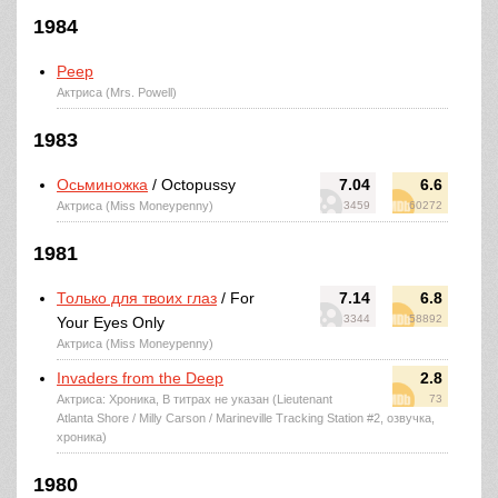
1984
Peep
Актриса (Mrs. Powell)
1983
Осьминожка
/ Octopussy
7.04
6.6
Актриса (Miss Moneypenny)
3459
60272
1981
Только для твоих глаз
/ For
7.14
6.8
3344
58892
Your Eyes Only
Актриса (Miss Moneypenny)
Invaders from the Deep
2.8
Актриса: Хроника, В титрах не указан (Lieutenant
73
Atlanta Shore / Milly Carson / Marineville Tracking Station #2, озвучка,
хроника)
1980