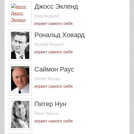
Джосс Экленд
Joss Ackland
играет самого себя
Рональд Ховард
Ronald Howard
играет самого себя
Саймон Раус
Simon Rouse
играет самого себя
Питер Нун
Peter Noone
играет самого себя