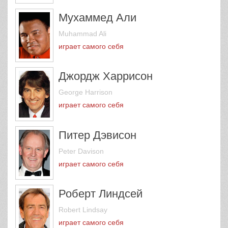
Мухаммед Али
Muhammad Ali
играет самого себя
Джордж Харрисон
George Harrison
играет самого себя
Питер Дэвисон
Peter Davison
играет самого себя
Роберт Линдсей
Robert Lindsay
играет самого себя