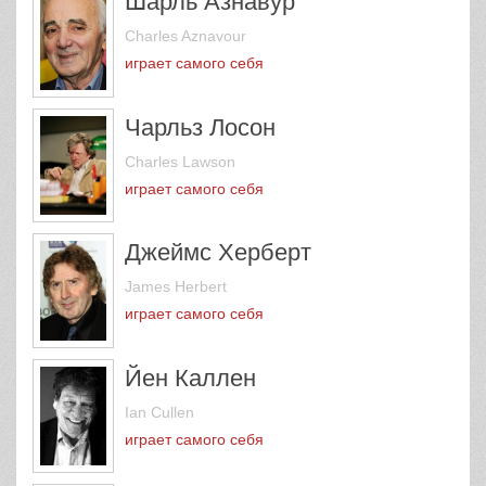
Шарль Азнавур
Charles Aznavour
играет самого себя
Чарльз Лосон
Charles Lawson
играет самого себя
Джеймс Херберт
James Herbert
играет самого себя
Йен Каллен
Ian Cullen
играет самого себя