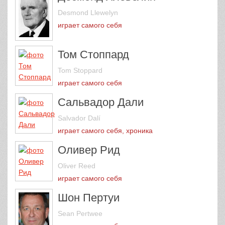
Desmond Llewelyn
играет самого себя
Том Стоппард
Tom Stoppard
играет самого себя
Сальвадор Дали
Salvador Dalí
играет самого себя, хроника
Оливер Рид
Oliver Reed
играет самого себя
Шон Пертуи
Sean Pertwee