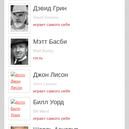
Дэвид Грин
David Greene
играет самого себя
Мэтт Басби
Matt Busby
гость
Джон Лисон
John Leeson
играет самого себя
Билл Уорд
Bill Ward
играет самого себя