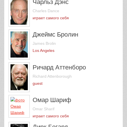
Чарльз Дэнс
Charles Dance
играет самого себя
Джеймс Бролин
James Brolin
Los Angeles
Ричард Аттенборо
Richard Attenborough
guest
Омар Шариф
Omar Sharif
играет самого себя
Дирк Богард