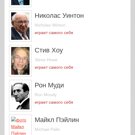
Николас Уинтон
Nicholas Winton
играет самого себя
Стив Хоу
Steve Howe
играет самого себя
Рон Муди
Ron Moody
играет самого себя
Майкл Пэйлин
Michael Palin