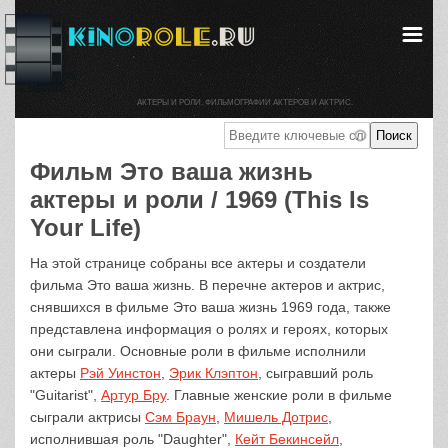
АКТЕРЫ И РОЛИ. ФИЛЬМОГРАФИИ АКТЕРОВ И АКТРИС.
Фильм Это ваша жизнь
актеры и роли / 1969 (This Is
Your Life)
На этой странице собраны все актеры и создатели
фильма Это ваша жизнь. В перечне актеров и актрис,
снявшихся в фильме Это ваша жизнь 1969 года, также
представлена информация о ролях и героях, которых
они сыграли. Основные роли в фильме исполнили
актеры
Рэй Уинстон
,
Эрик Клэптон
, сыгравший роль
"Guitarist",
Артур Бру
. Главные женские роли в фильме
сыграли актрисы
Сэм Браун
,
Мишель Дотрис
,
исполнившая роль "Daughter",
Кейт Бекинсейл
,