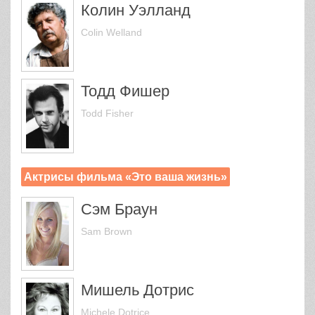
Колин Уэлланд
Colin Welland
Тодд Фишер
Todd Fisher
Актрисы фильма «Это ваша жизнь»
Сэм Браун
Sam Brown
Мишель Дотрис
Michele Dotrice