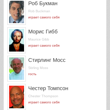
Роб Букман
Rob Buckman
играет самого себя
Морис Гибб
Maurice Gibb
играет самого себя
Стирлинг Мосс
Stirling Moss
гость
Честер Томпсон
Chester Thompson
играет самого себя