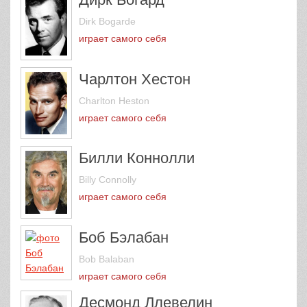
Dirk Bogarde
играет самого себя
Чарлтон Хестон
Charlton Heston
играет самого себя
Билли Коннолли
Billy Connolly
играет самого себя
Боб Бэлабан
Bob Balaban
играет самого себя
Десмонд Ллевелин