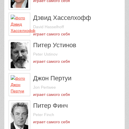
играет самого себя
Дэвид Хасселхофф
David Hasselhoff
играет самого себя
Питер Устинов
Peter Ustinov
играет самого себя
Джон Пертуи
Jon Pertwee
играет самого себя
Питер Финч
Peter Finch
играет самого себя