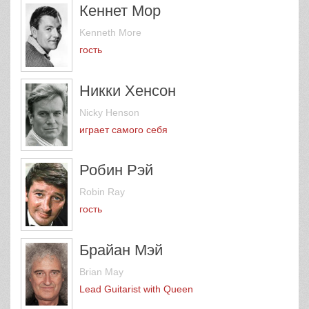
Кеннет Мор
Kenneth More
гость
Никки Хенсон
Nicky Henson
играет самого себя
Робин Рэй
Robin Ray
гость
Брайан Мэй
Brian May
Lead Guitarist with Queen