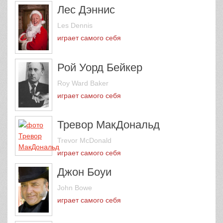
Лес Дэннис
Les Dennis
играет самого себя
Рой Уорд Бейкер
Roy Ward Baker
играет самого себя
Тревор МакДональд
Trevor McDonald
играет самого себя
Джон Боуи
John Bowe
играет самого себя