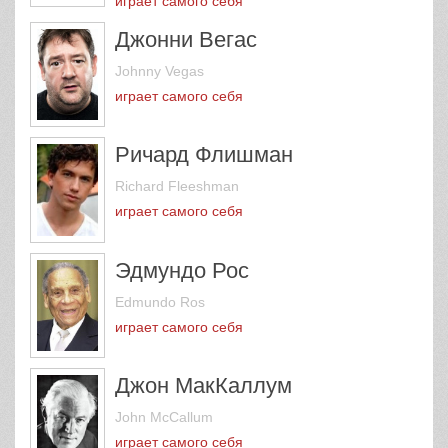
играет самого себя
Джонни Вегас
Johnny Vegas
играет самого себя
Ричард Флишман
Richard Fleeshman
играет самого себя
Эдмундо Рос
Edmundo Ros
играет самого себя
Джон МакКаллум
John McCallum
играет самого себя