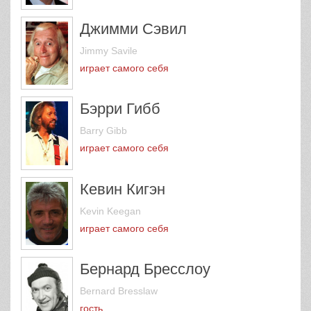
Джимми Сэвил
Jimmy Savile
играет самого себя
Бэрри Гибб
Barry Gibb
играет самого себя
Кевин Кигэн
Kevin Keegan
играет самого себя
Бернард Бресслоу
Bernard Bresslaw
гость