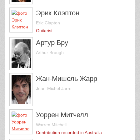
Эрик Клэптон
Eric Clapton
Guitarist
Артур Бру
Arthur Brough
Жан-Мишель Жарр
Jean-Michel Jarre
Уоррен Митчелл
Warren Mitchell
Contribution recorded in Australia