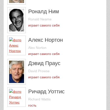
Роналд Ним
Ronald Neame
играет самого себя
Алекс Нортон
Alex Norton
играет самого себя
Дэвид Праус
David Prowse
играет самого себя
Ричард Уоттис
Richard Wattis
гость