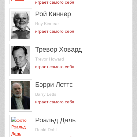
играет самого себя
Рой Киннер
Roy Kinnear
играет самого себя
Тревор Ховард
Trevor Howard
играет самого себя
Бэрри Леттс
Barry Letts
играет самого себя
Роальд Даль
Roald Dahl