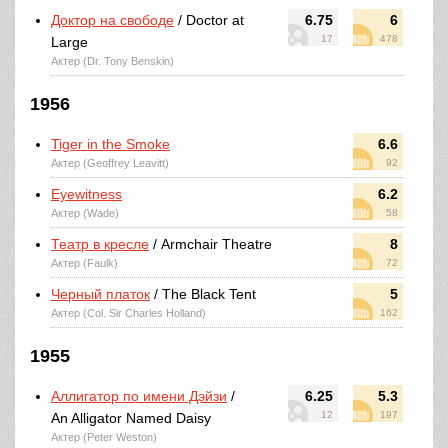
Доктор на свободе
/ Doctor at
6.75
6
17
478
Large
Актер (Dr. Tony Benskin)
1956
Tiger in the Smoke
6.6
Актер (Geoffrey Leavitt)
92
Eyewitness
6.2
Актер (Wade)
58
Театр в кресле
/ Armchair Theatre
8
Актер (Faulk)
72
Черный платок
/ The Black Tent
5
Актер (Col. Sir Charles Holland)
162
1955
Аллигатор по имени Дэйзи
/
6.25
5.3
12
197
An Alligator Named Daisy
Актер (Peter Weston)