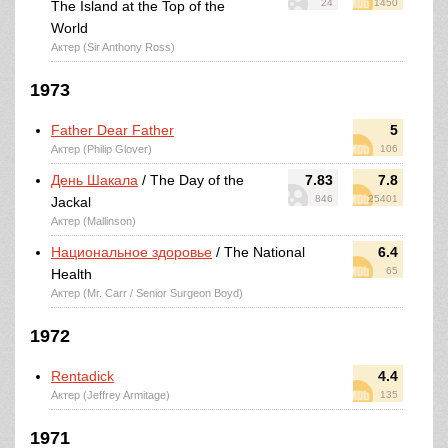
24
1450
The Island at the Top of the
World
Актер (Sir Anthony Ross)
1973
Father Dear Father
5
Актер (Philip Glover)
106
День Шакала
/ The Day of the
7.83
7.8
846
25401
Jackal
Актер (Mallinson)
Национальное здоровье
/ The National
6.4
65
Health
Актер (Mr. Carr / Senior Surgeon Boyd)
1972
Rentadick
4.4
Актер (Jeffrey Armitage)
135
1971