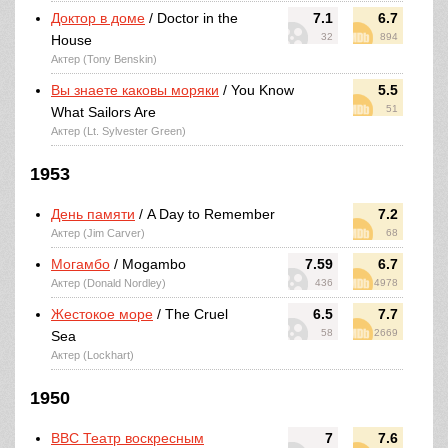
Доктор в доме
/ Doctor in the
7.1
6.7
32
894
House
Актер (Tony Benskin)
Вы знаете каковы моряки
/ You Know
5.5
51
What Sailors Are
Актер (Lt. Sylvester Green)
1953
День памяти
/ A Day to Remember
7.2
Актер (Jim Carver)
68
Могамбо
/ Mogambo
7.59
6.7
Актер (Donald Nordley)
436
4978
Жестокое море
/ The Cruel
6.5
7.7
58
2669
Sea
Актер (Lockhart)
1950
BBC Театр воскресным
7
7.6