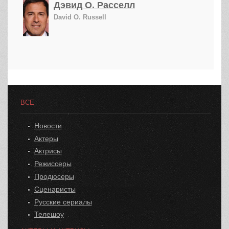
Дэвид О. Расселл
David O. Russell
ВСЕ
Новости
Актеры
Актрисы
Режиссеры
Продюсеры
Сценаристы
Русские сериалы
Телешоу