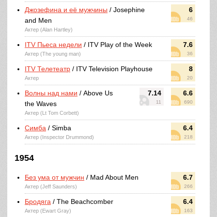
Джозефина и её мужчины
/ Josephine
6
46
and Men
Актер (Alan Hartley)
ITV Пьеса недели
/ ITV Play of the Week
7.6
Актер (The young man)
36
ITV Телетеатр
/ ITV Television Playhouse
8
Актер
20
Волны над нами
/ Above Us
7.14
6.6
11
690
the Waves
Актер (Lt Tom Corbett)
Симба
/ Simba
6.4
Актер (Inspector Drummond)
218
1954
Без ума от мужчин
/ Mad About Men
6.7
Актер (Jeff Saunders)
266
Бродяга
/ The Beachcomber
6.4
Актер (Ewart Gray)
163