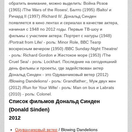
обратить внимание, можно выделить: Война Розов
(1965) /The Wars of the Roses/, Балто (1995) /Balto/ и
Ричард II (1997) /Richard II/. Дональд Синден
появляется в кино лентах и сериалах в качестве актера,
начиная с 1948 по 2012 годы. Первые ТВ-шоу и
фильмы с участием актера: Портрет с натуры (1948)
/Portrait from Life/ - роль: Minor Role, BBC Театр
воскресным вечером (1950) /BBC Sunday-Night Theatre/
- роль: Richard Gordon и Жестокое море (1953) /The
Cruel Sea/ - роль: Lockhart. Последние на сегодняшний
день фильмы и проекты, где задействован актер
Дональд Синден - это Одуванчиковый ветер (2012)
/Blowing Dandelions/ - роль: Grandfather;, Муж двух жен
(2012) /Run for Your Wife/ - роль: Man on bus и Labrats
(2010) - роль: Colonel.
Список фильмов Дональд Синден
(Donald Sinden)
2012
Одуванчиковый ветер
/ Blowing Dandelions