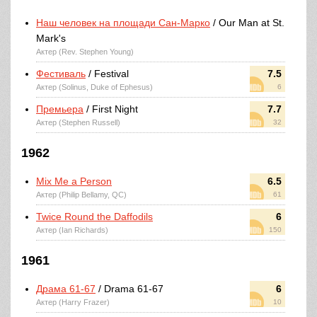
Наш человек на площади Сан-Марко
/ Our Man at St.
Mark's
Актер (Rev. Stephen Young)
Фестиваль
/ Festival
7.5
Актер (Solinus, Duke of Ephesus)
6
Премьера
/ First Night
7.7
Актер (Stephen Russell)
32
1962
Mix Me a Person
6.5
Актер (Philip Bellamy, QC)
61
Twice Round the Daffodils
6
Актер (Ian Richards)
150
1961
Драма 61-67
/ Drama 61-67
6
Актер (Harry Frazer)
10