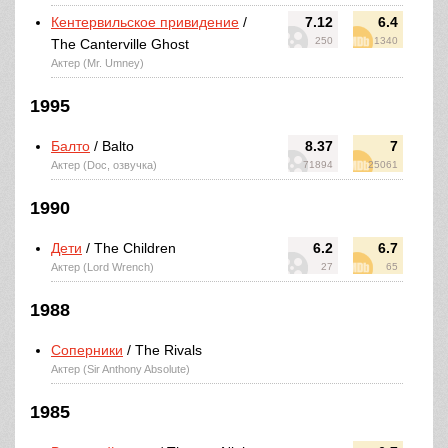
Кентервильское привидение
/
7.12
6.4
250
1340
The Canterville Ghost
Актер (Mr. Umney)
1995
Балто
/ Balto
8.37
7
Актер (Doc, озвучка)
71894
25061
1990
Дети
/ The Children
6.2
6.7
Актер (Lord Wrench)
27
65
1988
Соперники
/ The Rivals
Актер (Sir Anthony Absolute)
1985