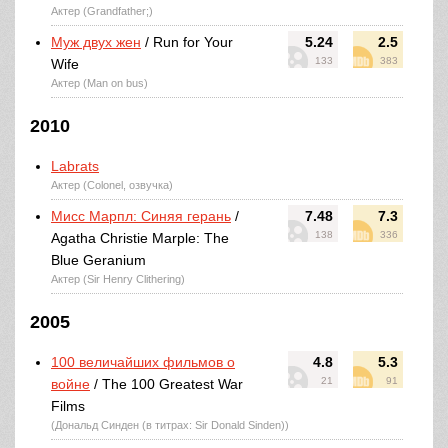
Актер (Grandfather;)
Муж двух жен
/ Run for Your
5.24
2.5
133
383
Wife
Актер (Man on bus)
2010
Labrats
Актер (Colonel, озвучка)
Мисс Марпл: Синяя герань
/
7.48
7.3
138
336
Agatha Christie Marple: The
Blue Geranium
Актер (Sir Henry Clithering)
2005
100 величайших фильмов о
4.8
5.3
21
91
войне
/ The 100 Greatest War
Films
(Дональд Синден (в титрах: Sir Donald Sinden))