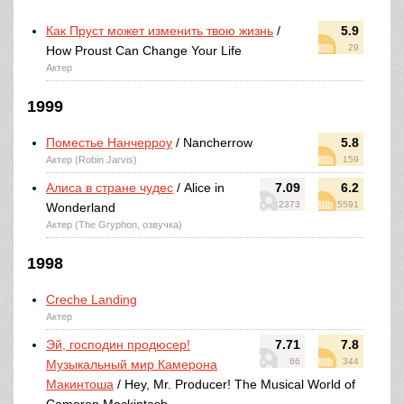
Как Пруст может изменить твою жизнь
/
5.9
29
How Proust Can Change Your Life
Актер
1999
Поместье Нанчерроу
/ Nancherrow
5.8
Актер (Robin Jarvis)
159
Алиса в стране чудес
/ Alice in
7.09
6.2
2373
5591
Wonderland
Актер (The Gryphon, озвучка)
1998
Creche Landing
Актер
Эй, господин продюсер!
7.71
7.8
66
344
Музыкальный мир Камерона
Макинтоша
/ Hey, Mr. Producer! The Musical World of