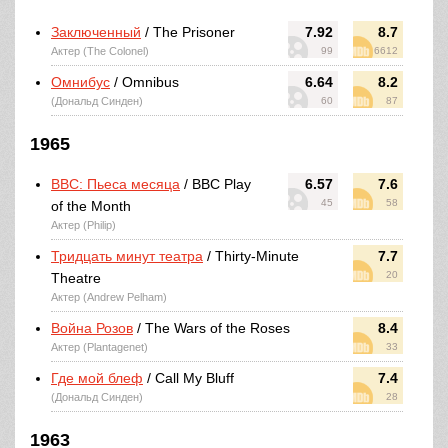
Заключенный
/ The Prisoner
7.92
8.7
Актер (The Colonel)
99
6612
Омнибус
/ Omnibus
6.64
8.2
(Дональд Синден)
60
87
1965
BBC: Пьеса месяца
/ BBC Play
6.57
7.6
45
58
of the Month
Актер (Philip)
Тридцать минут театра
/ Thirty-Minute
7.7
20
Theatre
Актер (Andrew Pelham)
Война Розов
/ The Wars of the Roses
8.4
Актер (Plantagenet)
33
Где мой блеф
/ Call My Bluff
7.4
(Дональд Синден)
28
1963