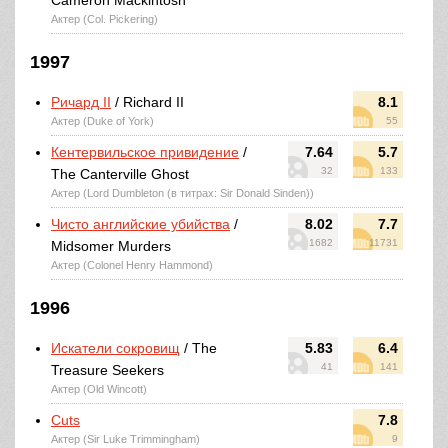
Cameron Mackintosh
Актер (Col. Pickering)
1997
Ричард II
/ Richard II
8.1
Актер (Duke of York)
55
Кентервильское привидение
/
7.64
5.7
32
133
The Canterville Ghost
Актер (Lord Dumbleton (в титрах: Sir Donald Sinden))
Чисто английские убийства
/
8.02
7.7
1682
11731
Midsomer Murders
Актер (Colonel Henry Hammond)
1996
Искатели сокровищ
/ The
5.83
6.4
41
141
Treasure Seekers
Актер (Old Wincott)
Cuts
7.8
Актер (Sir Luke Trimmingham)
9