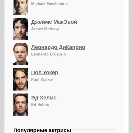
Michael Fassbender
Джеймс МакЭвой
James McAvoy
Леонардо ДиКаприо
Leonardo DiCaprio
Пол Уокер
Paul Walker
Эд Хелмс
Ed Helms
Популярные актрисы