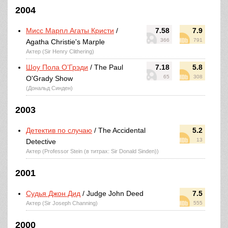
2004
Мисс Марпл Агаты Кристи
/
7.58
7.9
366
791
Agatha Christie's Marple
Актер (Sir Henry Clithering)
Шоу Пола О’Грэди
/ The Paul
7.18
5.8
65
308
O'Grady Show
(Дональд Синден)
2003
Детектив по случаю
/ The Accidental
5.2
13
Detective
Актер (Professor Stein (в титрах: Sir Donald Sinden))
2001
Судья Джон Дид
/ Judge John Deed
7.5
Актер (Sir Joseph Channing)
555
2000