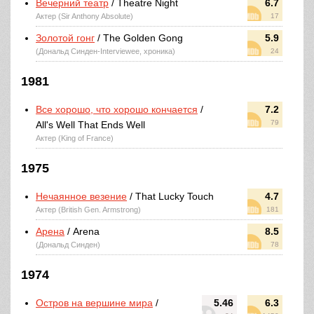
Вечерний театр
/ Theatre Night
6.7
Актер (Sir Anthony Absolute)
17
Золотой гонг
/ The Golden Gong
5.9
(Дональд Синден-Interviewee, хроника)
24
1981
Все хорошо, что хорошо кончается
/
7.2
79
All's Well That Ends Well
Актер (King of France)
1975
Нечаянное везение
/ That Lucky Touch
4.7
Актер (British Gen. Armstrong)
181
Арена
/ Arena
8.5
(Дональд Синден)
78
1974
Остров на вершине мира
/
5.46
6.3