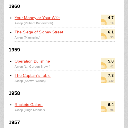
1960
Your Money or Your Wife
4.7
Актер (Pelham Butterworth)
16
The Siege of Sidney Street
6.1
Актер (Mannering)
53
1959
Operation Bullshine
5.8
Актер (Lt. Gordon Brown)
42
The Captain's Table
7.3
Актер (Shawe-Wilson)
230
1958
Rockets Galore
6.4
Актер (Hugh Mander)
96
1957