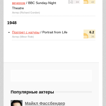
24
42
вечером
/ BBC Sunday-Night
Theatre
Актер (Richard Gordon)
1948
Портрет с натуры
/ Portrait from Life
6.2
Актер (Minor Role)
36
Популярные актеры
Майкл Фассбендер