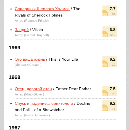
Соперники Шерлока Холмса
/ The
7.7
84
Rivals of Sherlock Holmes
Актер (Romney Pringle)
Злодей
/ Villain
6.8
Актер (Gerald Draycott)
512
1969
Это ваша жизнь
/ This Is Your Life
6.2
(Дональд Синден)
19
1968
Отец, дорогой отец
/ Father Dear Father
7.5
Актер (Philip Glover)
70
Спуск и падение... орнитолога
/ Decline
6.2
73
and Fall... of a Birdwatcher
Актер (Prison Governor)
1967