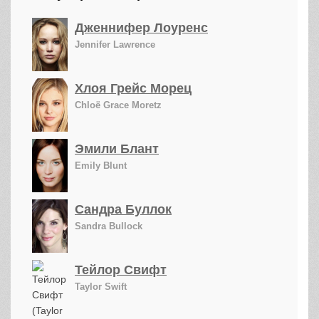
Дженнифер Лоуренс
Jennifer Lawrence
Хлоя Грейс Морец
Chloë Grace Moretz
Эмили Блант
Emily Blunt
Сандра Буллок
Sandra Bullock
Тейлор Свифт
Taylor Swift