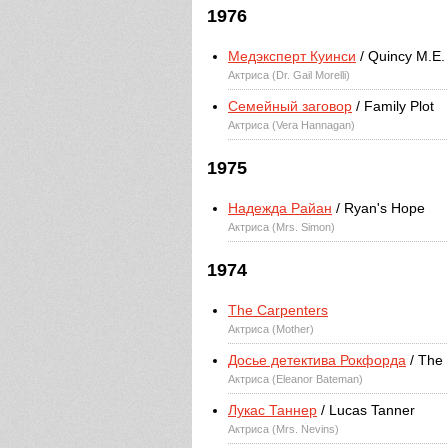
1976
Медэксперт Куинси
/ Quincy M.E.
Актриса (Dr. Gail Morelli)
Семейный заговор
/ Family Plot
Актриса (Vera Hannagan)
1975
Надежда Райан
/ Ryan's Hope
Актриса (Mrs. Simon)
1974
The Carpenters
Актриса (Mother)
Досье детектива Рокфорда
/ The 
Актриса (Eleanor Bateman)
Лукас Таннер
/ Lucas Tanner
Актриса (Mrs. Nevins)