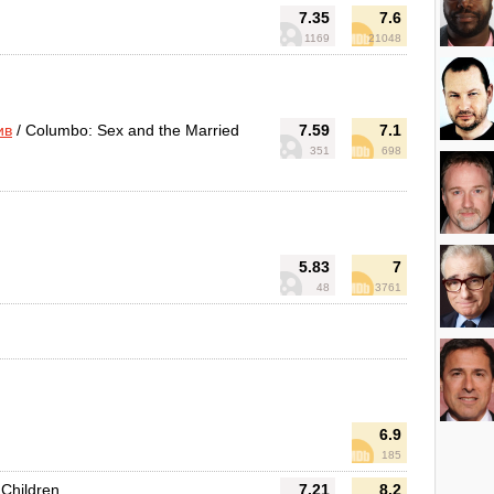
7.35
7.6
1169
21048
ив
/ Columbo: Sex and the Married
7.59
7.1
351
698
5.83
7
48
3761
6.9
185
 Children
7.21
8.2