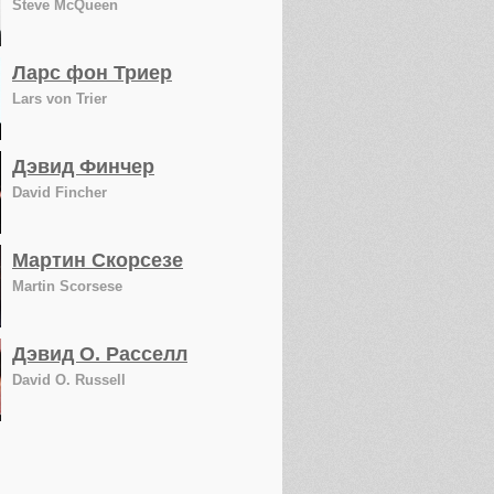
Steve McQueen
Ларс фон Триер
Lars von Trier
Дэвид Финчер
David Fincher
Мартин Скорсезе
Martin Scorsese
Дэвид О. Расселл
David O. Russell