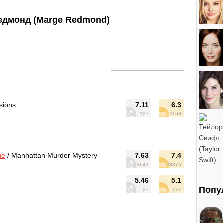
дмонд (Marge Redmond)
sions
7.11
6.3
127
1163
не
/ Manhattan Murder Mystery
7.63
7.4
2641
23375
5.46
5.1
Попу
27
777