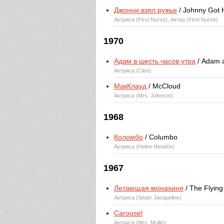
Джонни взял ружье
/ Johnny Got 
Актриса (First Nurse), Актер (First Nurse)
1970
Адам в шесть часов утра
/ Adam a
Актриса (Cleo)
МакКлауд
/ McCloud
Актриса (Mrs. Johnson)
1968
Коломбо
/ Columbo
Актриса (Helen Hendrix)
1967
Летающая монахиня
/ The Flyin
Актриса (Sister Jacqueline)
Carousel
Актриса (Mrs. Mullin)