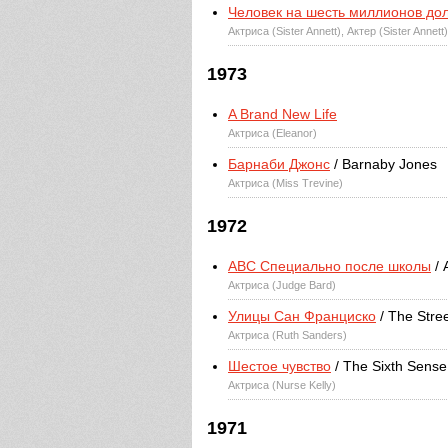
Человек на шесть миллионов до
Актриса (Sister Annett), Актер (Sister Annett
1973
A Brand New Life
Актриса (Eleanor)
Барнаби Джонс
/ Barnaby Jones
Актриса (Miss Trevine)
1972
ABC Специально после школы
/ 
Актриса (Judge Bard)
Улицы Сан Франциско
/ The Stre
Актриса (Ruth Sanders)
Шестое чувство
/ The Sixth Sense
Актриса (Nurse Kelly)
1971