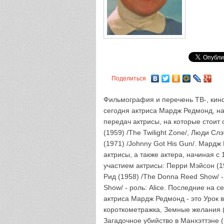
Поделиться
Фильмография и перечень ТВ-, кино
сегодня актриса Мардж Редмонд, на
передач актрисы, на которые стоит
(1959) /The Twilight Zone/, Люди Слэ
(1971) /Johnny Got His Gun/. Мардж
актрисы, а также актера, начиная 
участием актрисы: Перри Мэйсон (195
Рид (1958) /The Donna Reed Show/ -
Show/ - роль: Alice. Последние на 
актриса Мардж Редмонд - это Урок вож
короткометражка, Земные желания (1
Загадочное убийство в Манхэттэне (1