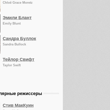
Chloë Grace Moretz
Эмили Блант
Emily Blunt
Сандра Буллок
Sandra Bullock
Тейлор Свифт
Taylor Swift
лярные режиссеры
Стив МакКуин