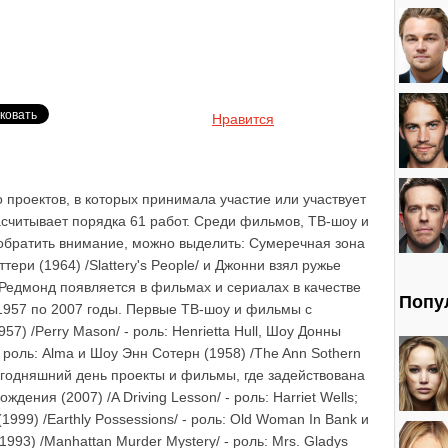
Нравится
 проектов, в которых принимала участие или участвует
считывает порядка 61 работ. Среди фильмов, ТВ-шоу и
 обратить внимание, можно выделить: Сумеречная зона
ттери (1964) /Slattery's People/ и Джонни взял ружье
 Редмонд появляется в фильмах и сериалах в качестве
Попу
с 1957 по 2007 годы. Первые ТВ-шоу и фильмы с
7) /Perry Mason/ - роль: Henrietta Hull, Шоу Донны
 роль: Alma и Шоу Энн Сотерн (1958) /The Ann Sothern
сегодняшний день проекты и фильмы, где задействована
дения (2007) /A Driving Lesson/ - роль: Harriet Wells;
999) /Earthly Possessions/ - роль: Old Woman In Bank и
993) /Manhattan Murder Mystery/ - роль: Mrs. Gladys