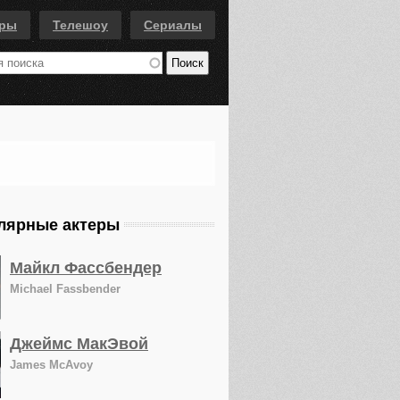
еры
Телешоу
Сериалы
лярные актеры
Майкл Фассбендер
Michael Fassbender
Джеймс МакЭвой
James McAvoy