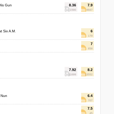
His Gun
8.36
7.9
1590
9947
t Six A.M.
6
179
7
858
7.92
8.2
11699
13552
g Nun
6.4
707
7.5
45