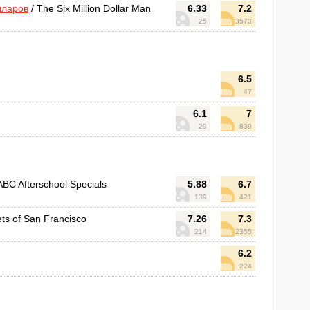
лларов
/ The Six Million Dollar Man
6.33
7.2
)
25
3573
6.5
47
6.1
7
29
839
ABC Afterschool Specials
5.88
6.7
139
421
ets of San Francisco
7.26
7.3
214
2355
6.2
224