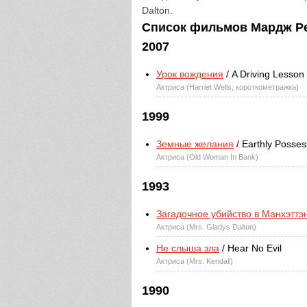
Dalton.
Список фильмов Мардж Ре
2007
Урок вождения
/ A Driving Lesson
Актриса (Harriet Wells; короткометражка)
1999
Земные желания
/ Earthly Posses
Актриса (Old Woman In Bank)
1993
Загадочное убийство в Манхэттэ
Актриса (Mrs. Gladys Dalton)
Не слыша зла
/ Hear No Evil
Актриса (Mrs. Kendall)
1990