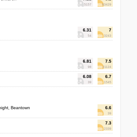
5157
63429
6.31
7
54
3243
6.81
7.5
98
21124
6.08
6.7
39
1545
ight, Beantown
6.6
39
7.3
2339