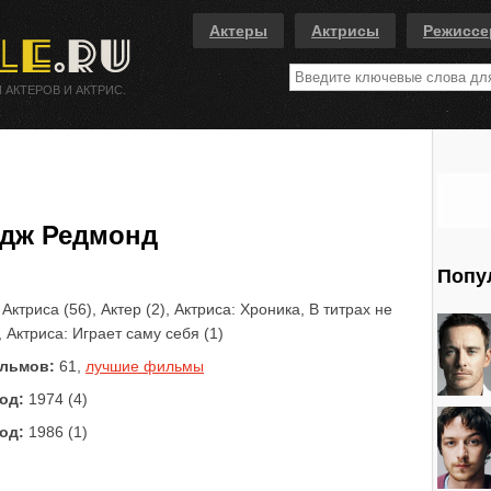
Актеры
Актрисы
Режисс
 АКТЕРОВ И АКТРИС.
дж Редмонд
Попу
Актриса (56), Актер (2), Актриса: Хроника, В титрах не
, Актриса: Играет саму себя (1)
льмов:
61,
лучшие фильмы
од:
1974 (4)
од:
1986 (1)