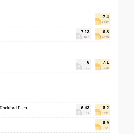
7.4
2292
7.13
6.8
923
12870
6
7.1
30
215
Rockford Files
6.43
8.2
37
3731
6.9
51