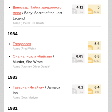
Динозавр: Тайна затерянного
4.11
5
19
2312
мира
/ Baby: Secret of the Lost
Legend
Актер (Doctor Eric Kiviat)
1984
Trespasses
5.6
Актер (Fred Wells)
19
Она написала убийство
/
6.65
6.8
3689
9787
Murder, She Wrote
Актер (Attorney Oliver Quayle)
1983
Таверна «Ямайка»
/ Jamaica
6.1
6.4
19
191
Inn
Актер (Joss Merlyn)
1981