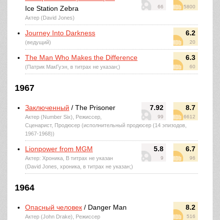
66
5800
Ice Station Zebra
Актер (David Jones)
Journey Into Darkness
6.2
(ведущий)
20
The Man Who Makes the Difference
6.3
(Патрик МакГуэн, в титрах не указан;)
60
1967
Заключенный
/ The Prisoner
7.92
8.7
Актер (Number Six), Режиссер,
99
6612
Сценарист, Продюсер (исполнительный продюсер (14 эпизодов,
1967-1968))
Lionpower from MGM
5.8
6.7
Актер: Хроника, В титрах не указан
9
96
(David Jones, хроника, в титрах не указан;)
1964
Опасный человек
/ Danger Man
8.2
Актер (John Drake), Режиссер
516