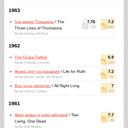
1963
Три жизни Томазины
/ The
7.76
7.2
76
1481
Three Lives of Thomasina
Актер (Andrew McDhui)
1962
The Quare Fellow
6.9
Актер (Thomas Crimmin)
201
Жизнь для сострадания
/ Life for Ruth
7.2
Актер (Doctor James 'Jim' Brown)
91
Всю ночь напролет
/ All Night Long
7
Актер (Johnny Cousin)
471
1961
Двое живых и один мёртвый
/ Two
7.7
29
Living, One Dead
Актер (Erik Berger)