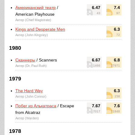
Американский театр
/
6.47
7.4
43
97
American Playhouse
Актер (Chief Magistrate)
Kings and Desperate Men
6.3
Актер (John Kingsley)
72
1980
Сканнеры
/ Scanners
6.67
6.8
Актер (Dr. Paul Ruth)
1466
27971
1979
The Hard Way
6.3
Актер (John Connor)
158
Побег из Алькатраса
/ Escape
7.67
7.6
7017
71848
from Alcatraz
Актер (Warden)
1978