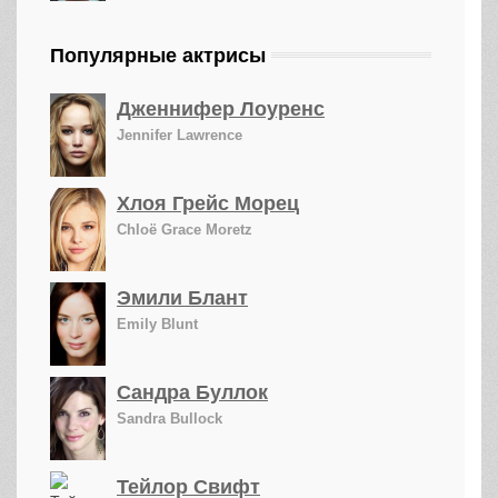
Популярные актрисы
Дженнифер Лоуренс
Jennifer Lawrence
Хлоя Грейс Морец
Chloë Grace Moretz
Эмили Блант
Emily Blunt
Сандра Буллок
Sandra Bullock
Тейлор Свифт