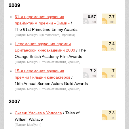
2009
61-я церемония вручения
6.57
7.7
58
183
прайм-тайм премии «Эмми»
/
The 61st Primetime Emmy Awards
(Патрик МакГуэн (in memoriam), хроника)
Церемония вручения премии
7.4
29
Британской киноакадемии 2009
/ The
Orange British Academy Film Awards
(Патрик МакГуэн - трибьют памяти, хроника)
15-я церемония вручения
7.2
7
39
35
премии Гильдии киноактеров
/
15th Annual Screen Actors Guild Awards
(Патрик МакГуэн - трибьют памяти, хроника)
2007
Сказки Уильяма Уоллеса
/ Tales of
7.3
11
William Wallace
(Патрик МакГуэн;)