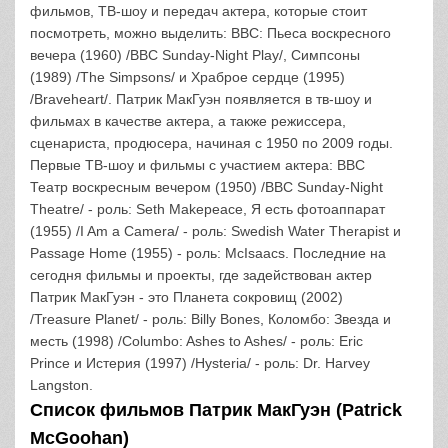
фильмов, ТВ-шоу и передач актера, которые стоит
посмотреть, можно выделить: BBC: Пьеса воскресного
вечера (1960) /BBC Sunday-Night Play/, Симпсоны
(1989) /The Simpsons/ и Храброе сердце (1995)
/Braveheart/. Патрик МакГуэн появляется в тв-шоу и
фильмах в качестве актера, а также режиссера,
сценариста, продюсера, начиная с 1950 по 2009 годы.
Первые ТВ-шоу и фильмы с участием актера: BBC
Театр воскресным вечером (1950) /BBC Sunday-Night
Theatre/ - роль: Seth Makepeace, Я есть фотоаппарат
(1955) /I Am a Camera/ - роль: Swedish Water Therapist и
Passage Home (1955) - роль: McIsaacs. Последние на
сегодня фильмы и проекты, где задействован актер
Патрик МакГуэн - это Планета сокровищ (2002)
/Treasure Planet/ - роль: Billy Bones, Коломбо: Звезда и
месть (1998) /Columbo: Ashes to Ashes/ - роль: Eric
Prince и Истерия (1997) /Hysteria/ - роль: Dr. Harvey
Langston.
Список фильмов Патрик МакГуэн (Patrick
McGoohan)