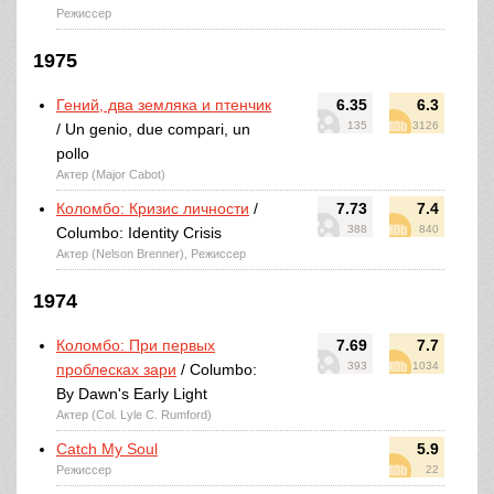
Режиссер
1975
Гений, два земляка и птенчик
6.35
6.3
135
3126
/ Un genio, due compari, un
pollo
Актер (Major Cabot)
Коломбо: Кризис личности
/
7.73
7.4
388
840
Columbo: Identity Crisis
Актер (Nelson Brenner), Режиссер
1974
Коломбо: При первых
7.69
7.7
393
1034
проблесках зари
/ Columbo:
By Dawn's Early Light
Актер (Col. Lyle C. Rumford)
Catch My Soul
5.9
Режиссер
22