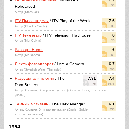
Репетиция Моби Дика
/ Moby Dick
7.2
38
Rehearsed
Актер (Starbuck)
ITV Пьеса недели
/ ITV Play of the Week
7.6
Актер (Charles Castle)
36
ITV Телетеатр
/ ITV Television Playhouse
8
Актер (Mat Galvin)
20
Passage Home
6
Актер (McIsaacs)
69
Я есть фотоаппарат
/ I Am a Camera
6.7
Актер (Swedish Water Therapist)
300
Разрушители плотин
/ The
7.31
7.4
75
6676
Dam Busters
Актер: Хроника, В титрах не указан (Guard on Door, в титрах не
указан)
Темный мститель
/ The Dark Avenger
6.1
Актер: Хроника, В титрах не указан (English Soldier,
250
в титрах не указан)
1954