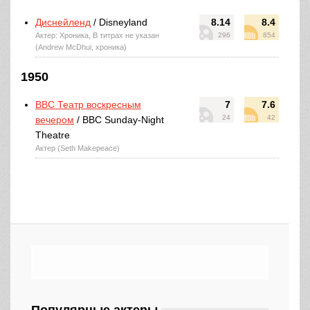
Диснейленд
/ Disneyland
8.14
8.4
Актер: Хроника, В титрах не указан
296
854
(Andrew McDhui, хроника)
1950
BBC Театр воскресным
7
7.6
24
42
вечером
/ BBC Sunday-Night
Theatre
Актер (Seth Makepeace)