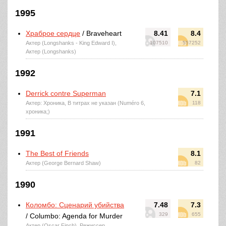
1995
Храброе сердце
/ Braveheart
8.41
8.4
Актер (Longshanks - King Edward I),
107510
557252
Актер (Longshanks)
1992
Derrick contre Superman
7.1
Актер: Хроника, В титрах не указан (Numéro 6,
118
хроника;)
1991
The Best of Friends
8.1
Актер (George Bernard Shaw)
82
1990
Коломбо: Сценарий убийства
7.48
7.3
329
655
/ Columbo: Agenda for Murder
Актер (Oscar Finch), Режиссер