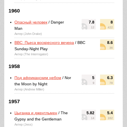
1960
Опасный человек
/ Danger
7.8
8
12
422
Man
Актер (John Drake)
BBC: Пьеса воскресного вечера
/ BBC
8.6
36
Sunday-Night Play
Актер (The Interrogator)
1958
Под африканским небом
/ Nor
5
6.3
9
78
the Moon by Night
Актер (Andrew Miller)
1957
Цыганка и джентльмен
/ The
5.82
5.4
14
162
Gypsy and the Gentleman
Актер (Jess)