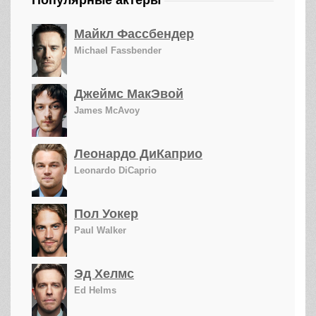
Популярные актеры
Майкл Фассбендер
Michael Fassbender
Джеймс МакЭвой
James McAvoy
Леонардо ДиКаприо
Leonardo DiCaprio
Пол Уокер
Paul Walker
Эд Хелмс
Ed Helms