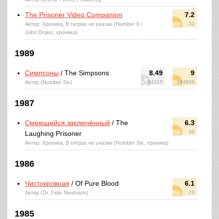
The Prisoner Video Companion
7.2
Актер: Хроника, В титрах не указан (Number 6 /
32
John Drake, хроника)
1989
Симпсоны
/ The Simpsons
8.49
9
Актер (Number Six)
64215
184938
1987
Смеющийся заключённый
/ The
6.3
36
Laughing Prisoner
Актер: Хроника, В титрах не указан (Number Six, хроника)
1986
Чистокровная
/ Of Pure Blood
6.1
Актер (Dr. Felix Neumann)
73
1985