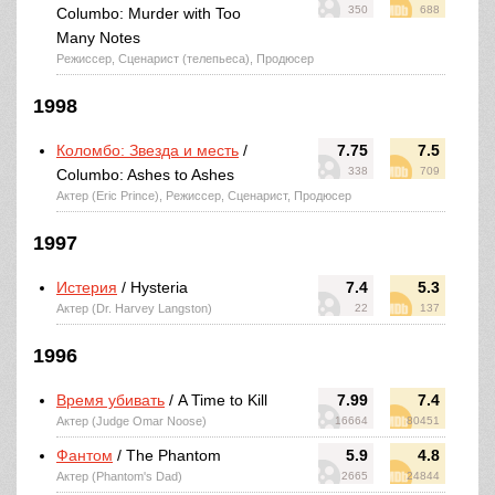
350
688
Columbo: Murder with Too
Many Notes
Режиссер, Сценарист (телепьеса), Продюсер
1998
Коломбо: Звезда и месть
/
7.75
7.5
338
709
Columbo: Ashes to Ashes
Актер (Eric Prince), Режиссер, Сценарист, Продюсер
1997
Истерия
/ Hysteria
7.4
5.3
Актер (Dr. Harvey Langston)
22
137
1996
Время убивать
/ A Time to Kill
7.99
7.4
Актер (Judge Omar Noose)
16664
80451
Фантом
/ The Phantom
5.9
4.8
Актер (Phantom's Dad)
2665
24844