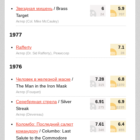
Звездная мишень
/ Brass
6
5.9
24
707
Target
Актер (Col. Mike McCauley)
1977
Rafferty
7.1
Актер (Dr. Sid Rafferty), Режиссер
28
1976
Человек в железной маске
/
7.28
6.8
315
1370
The Man in the Iron Mask
Актер (Fouquet)
Серебряная стрела
/ Silver
6.91
6.9
275
11235
Streak
Актер (Devereau)
Коломбо: Последний салют
7.61
6.4
346
855
командору
/ Columbo: Last
Salute to the Commodore