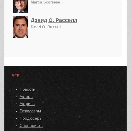
Martin Scorsese
Дэвид О. Расселл
David O. Russell
ВСЕ
Новости
Актеры
Актрисы
Режиссеры
Продюсеры
Сценаристы