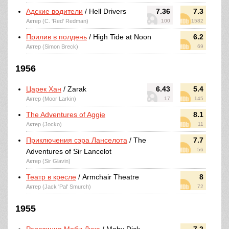
Адские водители
/ Hell Drivers
7.36
7.3
Актер (C. 'Red' Redman)
100
1582
Прилив в полдень
/ High Tide at Noon
6.2
Актер (Simon Breck)
69
1956
Царек Хан
/ Zarak
6.43
5.4
Актер (Moor Larkin)
17
145
The Adventures of Aggie
8.1
Актер (Jocko)
11
Приключения сэра Ланселота
/ The
7.7
56
Adventures of Sir Lancelot
Актер (Sir Glavin)
Театр в кресле
/ Armchair Theatre
8
Актер (Jack 'Pal' Smurch)
72
1955