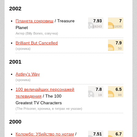
2002
Планета сокровищ
/ Treasure
7.93
7
19243
51639
Planet
Актер (Billy Bones, озвучка)
Brilliant But Cancelled
7.9
(хроника)
50
2001
Astley's Way
(хроника)
100 величайших персонажей
7.8
6.5
19
98
телевидения
/ The 100
Greatest TV Characters
(The Prisoner, хроника, в титрах не указан)
2000
Коломбо: Убийство по нотам
/
7.51
6.7