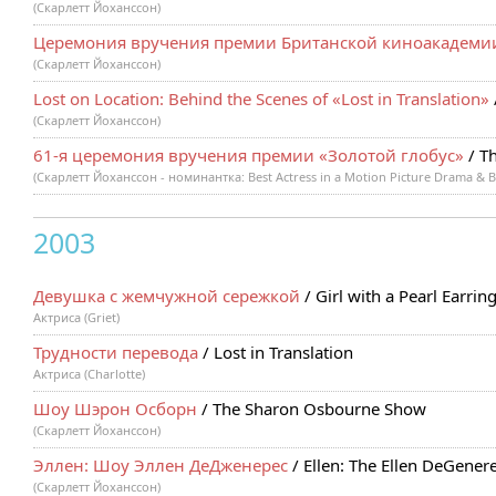
(Скарлетт Йоханссон)
Церемония вручения премии Британской киноакадеми
(Скарлетт Йоханссон)
Lost on Location: Behind the Scenes of «Lost in Translation»
(Скарлетт Йоханссон)
61-я церемония вручения премии «Золотой глобус»
/ T
(Скарлетт Йоханссон - номинантка: Best Actress in a Motion Picture Drama & Be
2003
Девушка с жемчужной сережкой
/ Girl with a Pearl Earrin
Актриса (Griet)
Трудности перевода
/ Lost in Translation
Актриса (Charlotte)
Шоу Шэрон Осборн
/ The Sharon Osbourne Show
(Скарлетт Йоханссон)
Эллен: Шоу Эллен ДеДженерес
/ Ellen: The Ellen DeGene
(Скарлетт Йоханссон)