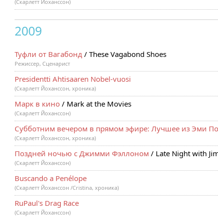
(Скарлетт Йоханссон)
2009
Туфли от Вагабонд
/ These Vagabond Shoes
Режиссер, Сценарист
Presidentti Ahtisaaren Nobel-vuosi
(Скарлетт Йоханссон, хроника)
Марк в кино
/ Mark at the Movies
(Скарлетт Йоханссон)
Субботним вечером в прямом эфире: Лучшее из Эми П
(Скарлетт Йоханссон, хроника)
Поздней ночью с Джимми Фэллоном
/ Late Night with Ji
(Скарлетт Йоханссон)
Buscando a Penélope
(Скарлетт Йоханссон /Cristina, хроника)
RuPaul's Drag Race
(Скарлетт Йоханссон)