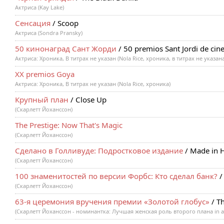
Актриса (Kay Lake)
Сенсация
/ Scoop
Актриса (Sondra Pransky)
50 кинонаград Сант Жорди
/ 50 premios Sant Jordi de cin
Актриса: Хроника, В титрах не указан (Nola Rice, хроника, в титрах не указан
XX premios Goya
Актриса: Хроника, В титрах не указан (Nola Rice, хроника)
Крупный план
/ Close Up
(Скарлетт Йоханссон)
The Prestige: Now That's Magic
(Скарлетт Йоханссон)
Сделано в Голливуде: Подростковое издание
/ Made in H
(Скарлетт Йоханссон)
100 знаменитостей по версии Форбс: Кто сделал банк?
/
(Скарлетт Йоханссон)
63-я церемония вручения премии «Золотой глобус»
/ T
(Скарлетт Йоханссон - номинантка: Лучшая женская роль второго плана in a