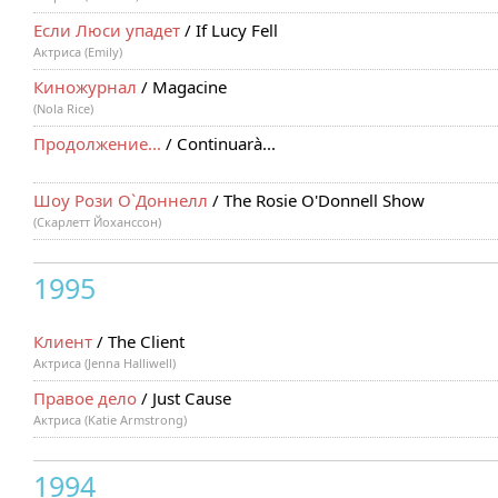
Если Люси упадет
/ If Lucy Fell
Актриса (Emily)
Киножурнал
/ Magacine
(Nola Rice)
Продолжение...
/ Continuarà...
Шоу Рози О`Доннелл
/ The Rosie O'Donnell Show
(Скарлетт Йоханссон)
1995
Клиент
/ The Client
Актриса (Jenna Halliwell)
Правое дело
/ Just Cause
Актриса (Katie Armstrong)
1994