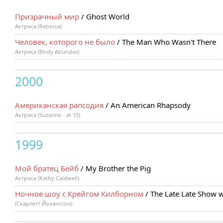
Призрачный мир
/ Ghost World
Актриса (Rebecca)
Человек, которого не было
/ The Man Who Wasn't There
Актриса (Birdy Abundas)
2000
Американская рапсодия
/ An American Rhapsody
Актриса (Suzanne - at 15)
1999
Мой братец Бейб
/ My Brother the Pig
Актриса (Kathy Caldwell)
Ночное шоу с Крейгом Килборном
/ The Late Late Show w
(Скарлетт Йоханссон)