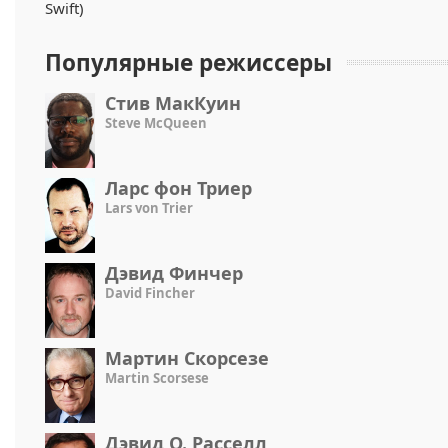
Популярные режиссеры
Стив МакКуин
Steve McQueen
Ларс фон Триер
Lars von Trier
Дэвид Финчер
David Fincher
Мартин Скорсезе
Martin Scorsese
Дэвид О. Расселл