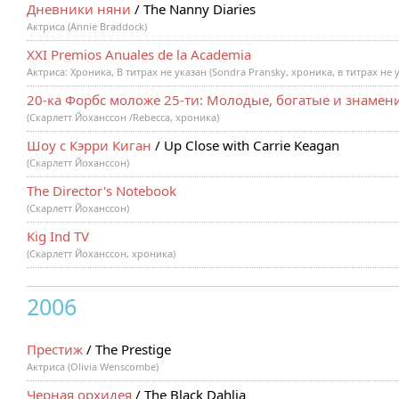
Дневники няни
/ The Nanny Diaries
Актриса (Annie Braddock)
XXI Premios Anuales de la Academia
Актриса: Хроника, В титрах не указан (Sondra Pransky, хроника, в титрах не 
20-ка Форбс моложе 25-ти: Молодые, богатые и знамен
(Скарлетт Йоханссон /Rebecca, хроника)
Шоу с Кэрри Киган
/ Up Close with Carrie Keagan
(Скарлетт Йоханссон)
The Director's Notebook
(Скарлетт Йоханссон)
Kig Ind TV
(Скарлетт Йоханссон, хроника)
2006
Престиж
/ The Prestige
Актриса (Olivia Wenscombe)
Черная орхидея
/ The Black Dahlia