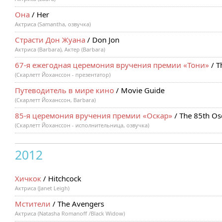
Она
/ Her
Актриса (Samantha, озвучка)
Страсти Дон Жуана
/ Don Jon
Актриса (Barbara), Актер (Barbara)
67-я ежегодная церемония вручения премии «Тони»
/ T
(Скарлетт Йоханссон - презентатор)
Путеводитель в мире кино
/ Movie Guide
(Скарлетт Йоханссон, Barbara)
85-я церемония вручения премии «Оскар»
/ The 85th Os
(Скарлетт Йоханссон - исполнительница, озвучка)
2012
Хичкок
/ Hitchcock
Актриса (Janet Leigh)
Мстители
/ The Avengers
Актриса (Natasha Romanoff /Black Widow)