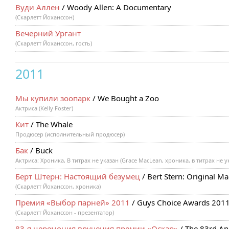
Вуди Аллен
/ Woody Allen: A Documentary
(Скарлетт Йоханссон)
Вечерний Ургант
(Скарлетт Йоханссон, гость)
2011
Мы купили зоопарк
/ We Bought a Zoo
Актриса (Kelly Foster)
Кит
/ The Whale
Продюсер (исполнительный продюсер)
Бак
/ Buck
Актриса: Хроника, В титрах не указан (Grace MacLean, хроника, в титрах не у
Берт Штерн: Настоящий безумец
/ Bert Stern: Original 
(Скарлетт Йоханссон, хроника)
Премия «Выбор парней» 2011
/ Guys Choice Awards 201
(Скарлетт Йоханссон - презентатор)
83-я церемония вручения премии «Оскар»
/ The 83rd A