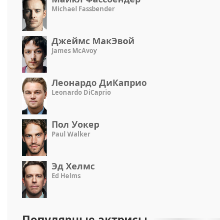
Michael Fassbender
Джеймс МакЭвой
James McAvoy
Леонардо ДиКаприо
Leonardo DiCaprio
Пол Уокер
Paul Walker
Эд Хелмс
Ed Helms
Популярные актрисы