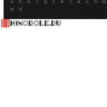
А
Б
В
Г
Д
Е
Ж
З
И
К
Л
М
Ю
Я
АКТЕРЫ И РОЛИ. ФИЛЬМОГРАФИИ АКТЕРОВ И АКТРИС.