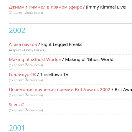
Джимми Киммел в прямом эфире
/ Jimmy Kimmel Live!
(Скарлетт Йоханссон)
2002
Атака пауков
/ Eight Legged Freaks
Актриса (Ashley Parker)
Making of «Ghost World»
/ Making of 'Ghost World'
(Скарлетт Йоханссон)
Голливуд-ТВ
/ Tinseltown TV
(Скарлетт Йоханссон)
Церемония вручения премии Brit Awards 2002
/ Brit Aw
(Скарлетт Йоханссон)
Silenci?
(Скарлетт Йоханссон)
2001