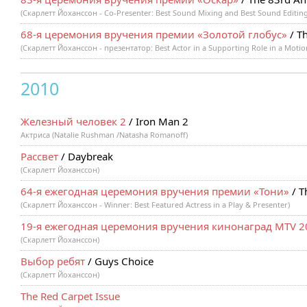
(Скарлетт Йоханссон - Co-Presenter: Best Sound Mixing and Best Sound Editin
68-я церемония вручения премии «Золотой глобус»
/ T
(Скарлетт Йоханссон - презентатор: Best Actor in a Supporting Role in a Motio
2010
Железный человек 2
/ Iron Man 2
Актриса (Natalie Rushman /Natasha Romanoff)
Рассвет
/ Daybreak
(Скарлетт Йоханссон)
64-я ежегодная церемония вручения премии «Тони»
/ T
(Скарлетт Йоханссон - Winner: Best Featured Actress in a Play & Presenter)
19-я ежегодная церемония вручения кинонаград MTV 2
(Скарлетт Йоханссон)
Выбор ребят
/ Guys Choice
(Скарлетт Йоханссон)
The Red Carpet Issue