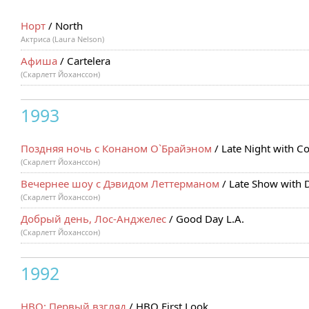
Норт
/ North
Актриса (Laura Nelson)
Афиша
/ Cartelera
(Скарлетт Йоханссон)
1993
Поздняя ночь с Конаном О`Брайэном
/ Late Night with C
(Скарлетт Йоханссон)
Вечернее шоу с Дэвидом Леттерманом
/ Late Show with 
(Скарлетт Йоханссон)
Добрый день, Лос-Анджелес
/ Good Day L.A.
(Скарлетт Йоханссон)
1992
HBO: Первый взгляд
/ HBO First Look