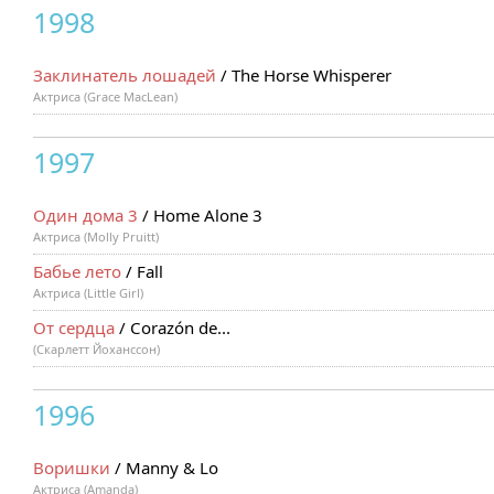
1998
Заклинатель лошадей
/ The Horse Whisperer
Актриса (Grace MacLean)
1997
Один дома 3
/ Home Alone 3
Актриса (Molly Pruitt)
Бабье лето
/ Fall
Актриса (Little Girl)
От сердца
/ Corazón de...
(Скарлетт Йоханссон)
1996
Воришки
/ Manny & Lo
Актриса (Amanda)