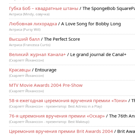
Губка Боб – квадратные штаны
/ The SpongeBob SquareP
Актриса (Mindy, озвучка)
Любовная лихорадка
/ A Love Song for Bobby Long
Актриса (Pursy Will)
Высший балл
/ The Perfect Score
Актриса (Francesca Curtis)
Великий журнал Канала+
/ Le grand journal de Canal+
(Скарлетт Йоханссон)
Красавцы
/ Entourage
(Скарлетт Йоханссон)
MTV Movie Awards 2004 Pre-Show
(Скарлетт Йоханссон)
58-я ежегодная церемония вручения премии «Тони»
/ T
(Скарлетт Йоханссон - презентатор: Best Actress in a Play)
76-я церемония вручения премии «Оскар»
/ The 76th A
(Скарлетт Йоханссон - презентатор: Best Makeup)
Церемония вручения премии Brit Awards 2004
/ Brit Aw