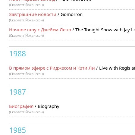
(Скарлетт Йоханссон)
Завтрашние новости
/ Gomorron
(Скарлетт Йоханссон)
Ночное шоу с Джейем Лено
/ The Tonight Show with Jay L
(Скарлетт Йоханссон)
1988
В прямом эфире с Риджесом и Кэти Ли
/ Live with Regis a
(Скарлетт Йоханссон)
1987
Биография
/ Biography
(Скарлетт Йоханссон)
1985