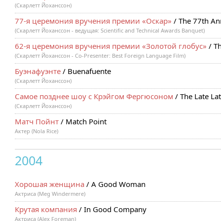
(Скарлетт Йоханссон)
77-я церемония вручения премии «Оскар»
/ The 77th A
(Скарлетт Йоханссон - ведущая: Scientific and Technical Awards Banquet)
62-я церемония вручения премии «Золотой глобус»
/ T
(Скарлетт Йоханссон - Co-Presenter: Best Foreign Language Film)
Буэнафуэнте
/ Buenafuente
(Скарлетт Йоханссон)
Самое позднее шоу с Крэйгом Фергюсоном
/ The Late La
(Скарлетт Йоханссон)
Матч Пойнт
/ Match Point
Актер (Nola Rice)
2004
Хорошая женщина
/ A Good Woman
Актриса (Meg Windermere)
Крутая компания
/ In Good Company
Актриса (Alex Foreman)