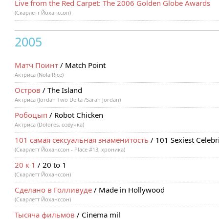
Live from the Red Carpet: The 2006 Golden Globe Awards
(Скарлетт Йоханссон)
2005
Матч Поинт
/ Match Point
Актриса (Nola Rice)
Остров
/ The Island
Актриса (Jordan Two Delta /Sarah Jordan)
Робоцып
/ Robot Chicken
Актриса (Dolores, озвучка)
101 самая сексуальная знаменитость
/ 101 Sexiest Celebr
(Скарлетт Йоханссон - Place #13, хроника)
20 к 1
/ 20 to 1
(Скарлетт Йоханссон)
Сделано в Голливуде
/ Made in Hollywood
(Скарлетт Йоханссон)
Тысяча фильмов
/ Cinema mil