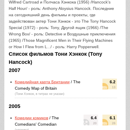
Wilfred Cartroad и Полчаса Хэнкока (1956) /Hancock's
Half Hour/ - роль: Anthony Aloysius Hancock. Последние
на сегодняшний день фильмы и проекты, где
задействован актер Тони Хэнкок - это The Tony Hancock
Special (1972) - роль: Tony, Другой ящик (1966) /The
Wrong Box/ - роль: Detective и Воздушные приключения
(1965) /Those Magnificent Men in Their Flying Machines
or How I Flew from L.../ - роль: Harry Popperwell.
Список фильмов Тони Хэнкок (Tony
Hancock)
2007
Комедийная карта Британии
/ The
6.2
13
Comedy Map of Britain
(Тони Хэнкок, в титрах не указан)
2005
Комедии комиков
/ The
6.4
6.1
20
26
Comedians' Comedian
(хроника)