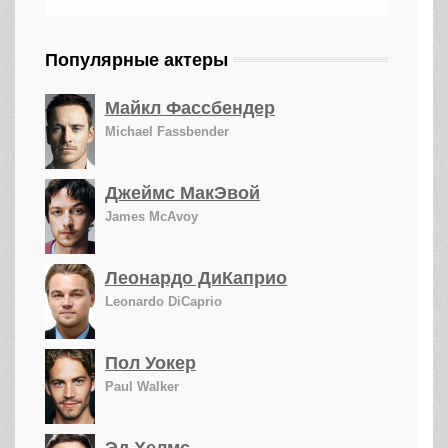
Популярные актеры
Майкл Фассбендер
Michael Fassbender
Джеймс МакЭвой
James McAvoy
Леонардо ДиКаприо
Leonardo DiCaprio
Пол Уокер
Paul Walker