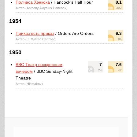
Полчаса Хэнкока
/ Hancock's Half Hour
8.1
Актер (Anthony Aloysius Hancock)
302
1954
Приказ есть приказ
/ Orders Are Orders
6.3
Актер (Lt. Wilfred Cartroad)
86
1950
BBC Театр воскресным
7
7.6
24
42
вечером
/ BBC Sunday-Night
Theatre
Актер (Hlestakov)