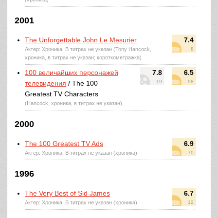
2001
The Unforgettable John Le Mesurier
7.4
Актер: Хроника, В титрах не указан (Tony Hancock,
8
хроника, в титрах не указан; короткометражка)
100 величайших персонажей
7.8
6.5
19
98
телевидения
/ The 100
Greatest TV Characters
(Hancock, хроника, в титрах не указан)
2000
The 100 Greatest TV Ads
6.9
Актер: Хроника, В титрах не указан (хроника)
70
1996
The Very Best of Sid James
6.7
Актер: Хроника, В титрах не указан (хроника)
12