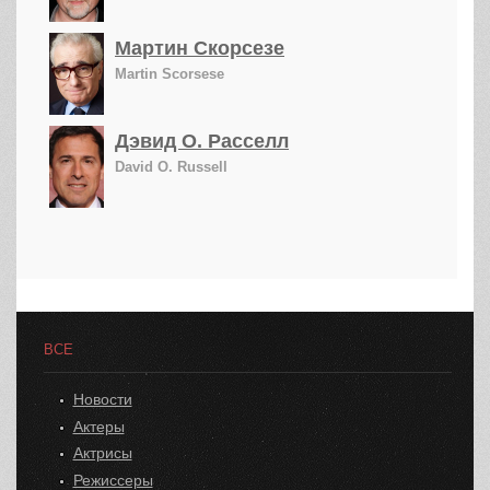
Мартин Скорсезе
Martin Scorsese
Дэвид О. Расселл
David O. Russell
ВСЕ
Новости
Актеры
Актрисы
Режиссеры