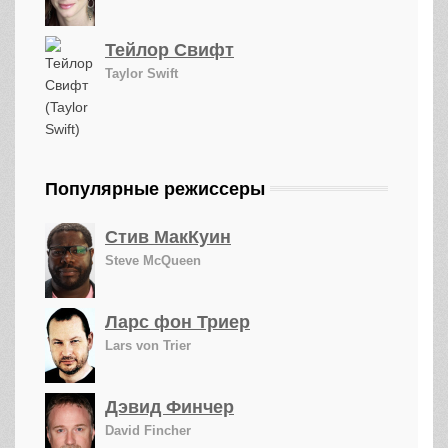
Тейлор Свифт
Taylor Swift
Популярные режиссеры
Стив МакКуин
Steve McQueen
Ларс фон Триер
Lars von Trier
Дэвид Финчер
David Fincher