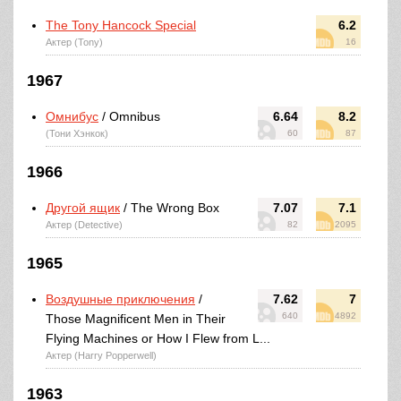
The Tony Hancock Special
6.2
Актер (Tony)
16
1967
Омнибус
/ Omnibus
6.64
8.2
(Тони Хэнкок)
60
87
1966
Другой ящик
/ The Wrong Box
7.07
7.1
Актер (Detective)
82
2095
1965
Воздушные приключения
/
7.62
7
640
4892
Those Magnificent Men in Their
Flying Machines or How I Flew from L...
Актер (Harry Popperwell)
1963