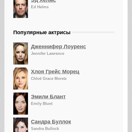
Эд Хелмс
Ed Helms
Популярные актрисы
Дженнифер Лоуренс
Jennifer Lawrence
Хлоя Грейс Морец
Chloë Grace Moretz
Эмили Блант
Emily Blunt
Сандра Буллок
Sandra Bullock