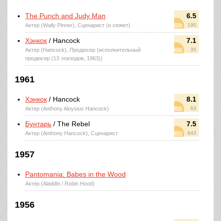
The Punch and Judy Man
6.5
Актер (Wally Pinner), Сценарист (и сюжет)
190
Хэнкок
/ Hancock
7.1
Актер (Hancock), Продюсер (исполнительный
35
продюсер (13 эпизодов, 1963))
1961
Хэнкок
/ Hancock
8.1
Актер (Anthony Aloysius Hancock)
83
Бунтарь
/ The Rebel
7.5
Актер (Anthony Hancock), Сценарист
643
1957
Pantomania: Babes in the Wood
Актер (Aladdin / Robin Hood)
1956