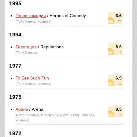
1995
Герои комедии
/ Heroes of Comedy
6.6
(Тони Хэнкок, хроника)
23
1994
Репутация
/ Reputations
8.6
(Тони Хэнкок)
5
1977
To See Such Fun
6.9
(Тони Хэнкок, хроника)
42
1975
Арена
/ Arena
8.5
Актер: Хроника, В титрах не указан (Tony Hancock,
78
хроника)
1972