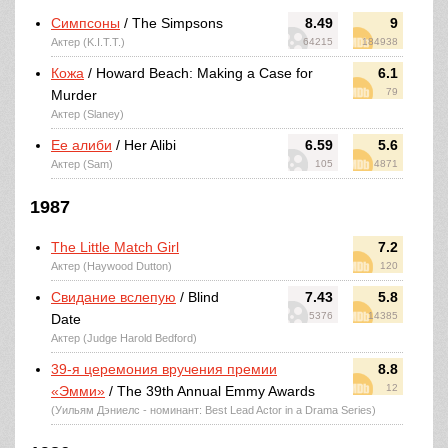
Симпсоны
/ The Simpsons
8.49
9
Актер (K.I.T.T.)
64215
184938
Кожа
/ Howard Beach: Making a Case for
6.1
79
Murder
Актер (Slaney)
Ее алиби
/ Her Alibi
6.59
5.6
Актер (Sam)
105
4871
1987
The Little Match Girl
7.2
Актер (Haywood Dutton)
120
Свидание вслепую
/ Blind
7.43
5.8
5376
14385
Date
Актер (Judge Harold Bedford)
39-я церемония вручения премии
8.8
12
«Эмми»
/ The 39th Annual Emmy Awards
(Уильям Дэниелс - номинант: Best Lead Actor in a Drama Series)