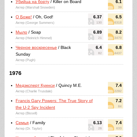
Убийца на борту
/ Killer on Board
6.1
Актер (Marshall Snowden)
39
О Боже!
/ Oh, God!
6.37
6.5
Актер (George Summers)
130
6318
Мыло
/ Soap
6.89
8.2
Актер (Heinrich Himmel)
21
3470
Черное воскресенье
/ Black
6.4
6.8
82
4437
Sunday
Актер (Pugh)
1976
Медэксперт Куинси
/ Quincy M.E.
7.4
Актер (Charlie Trusdale)
2292
Francis Gary Powers: The True Story of
7.2
84
the U-2 Spy Incident
Актер (Bissell)
Семья
/ Family
6.13
7.4
Актер (Dr. Taylor)
26
633