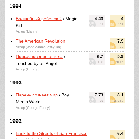
1994
Волшебный ребенок 2
/ Magic
4.43
4
11
158
Kid II
Актер (Manny)
The American Revolution
7.9
Актер (John Adams, озвучка)
72
Прикосновение ангела
/
6.7
5.9
158
3914
Touched by an Angel
Актер (George)
1993
Парень познает мир
/ Boy
7.73
8.1
88
27252
Meets World
Актер (George Feeny)
1992
Back to the Streets of San Francisco
6.4