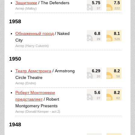
Защитники
/ The Defenders
5.75
7.5
Актер (Malloy)
37
222
1958
Обнаженный город
/ Naked
6.8
8.1
29
526
City
Актер (Harry Culverin)
1950
Театр Армстронга
/ Armstrong
6.29
8.2
20
58
Circle Theatre
Актер (Endre)
Роберт Монтгомери
5.6
8.2
27
62
представляет
/ Robert
Montgomery Presents
Актер (Donald Kemper - act 2)
1948