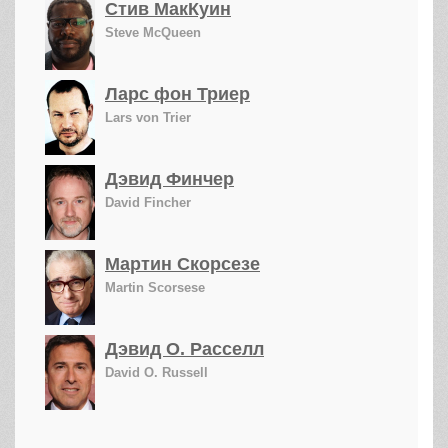
Стив МакКуин
Steve McQueen
Ларс фон Триер
Lars von Trier
Дэвид Финчер
David Fincher
Мартин Скорсезе
Martin Scorsese
Дэвид О. Расселл
David O. Russell