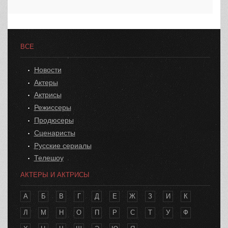
ВСЕ
Новости
Актеры
Актрисы
Режиссеры
Продюсеры
Сценаристы
Русские сериалы
Телешоу
АКТЕРЫ И АКТРИСЫ
А
Б
В
Г
Д
Е
Ж
З
И
К
Л
М
Н
О
П
Р
С
Т
У
Ф