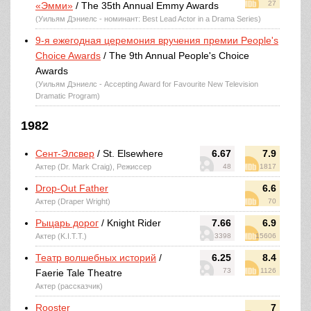
27
«Эмми»
/ The 35th Annual Emmy Awards
(Уильям Дэниелс - номинант: Best Lead Actor in a Drama Series)
9-я ежегодная церемония вручения премии People's
Choice Awards
/ The 9th Annual People's Choice
Awards
(Уильям Дэниелс - Accepting Award for Favourite New Television
Dramatic Program)
1982
Сент-Элсвер
/ St. Elsewhere
6.67
7.9
Актер (Dr. Mark Craig), Режиссер
48
1817
Drop-Out Father
6.6
Актер (Draper Wright)
70
Рыцарь дорог
/ Knight Rider
7.66
6.9
Актер (K.I.T.T.)
3398
15606
Театр волшебных историй
/
6.25
8.4
73
1126
Faerie Tale Theatre
Актер (рассказчик)
Rooster
7