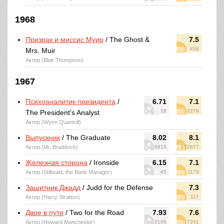
1968
Призрак и миссис Муир
/ The Ghost &
7.5
459
Mrs. Muir
Актер (Blair Thompson)
1967
Психоаналитик президента
/
6.71
7.1
18
2279
The President's Analyst
Актер (Wynn Quantrill)
Выпускник
/ The Graduate
8.02
8.1
Актер (Mr. Braddock)
8815
172677
Железная сторона
/ Ironside
6.15
7.1
Актер (Stillwald, the Bank Manager)
45
1173
Защитник Джадд
/ Judd for the Defense
7.3
Актер (Harry Stratton)
117
Двое в пути
/ Two for the Road
7.93
7.6
Актер (Howard Manchester)
2106
7241