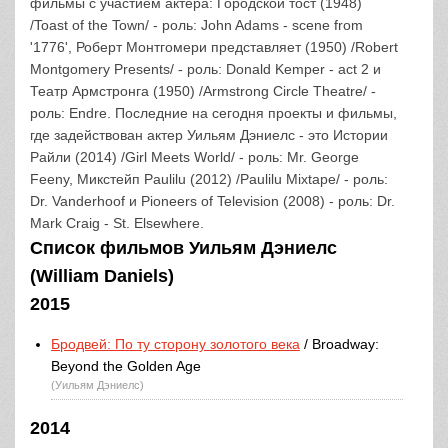
фильмы с участием актера: Городской тост (1948)
/Toast of the Town/ - роль: John Adams - scene from
'1776', Роберт Монтгомери представляет (1950) /Robert
Montgomery Presents/ - роль: Donald Kemper - act 2 и
Театр Армстронга (1950) /Armstrong Circle Theatre/ -
роль: Endre. Последние на сегодня проекты и фильмы,
где задействован актер Уильям Дэниелс - это Истории
Райли (2014) /Girl Meets World/ - роль: Mr. George
Feeny, Микстейп Paulilu (2012) /Paulilu Mixtape/ - роль:
Dr. Vanderhoof и Pioneers of Television (2008) - роль: Dr.
Mark Craig - St. Elsewhere.
Список фильмов Уильям Дэниелс
(William Daniels)
2015
Бродвей: По ту сторону золотого века
/ Broadway:
Beyond the Golden Age
(Уильям Дэниелс)
2014