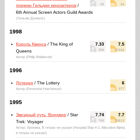
56
94
премии Гильдии киноактеров
/
6th Annual Screen Actors Guild Awards
(Уильям Дэниелс)
1998
Король Квинса
/ The King of
7.33
7.5
358
47934
Queens
Актер (Philip Waldecott)
1996
Лотерея
/ The Lottery
6
Актер (Reverend Hutchinson)
677
1995
Звездный путь: Вояджер
/ Star
7.74
7.7
746
29613
Trek: Voyager
Актер: Хроника, В титрах не указан (Hospital Ship 4-2, Allocation Alpha,
в титрах не указан)