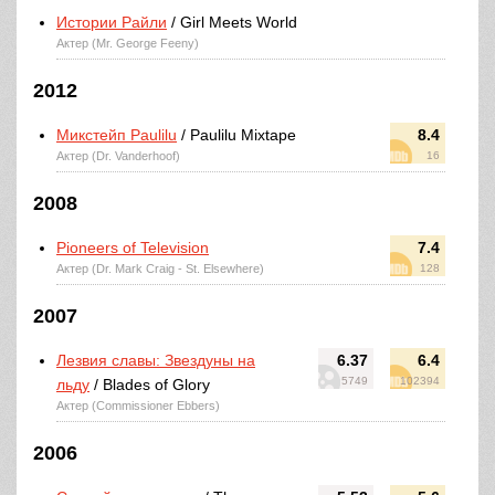
Истории Райли
/ Girl Meets World
Актер (Mr. George Feeny)
2012
Микстейп Paulilu
/ Paulilu Mixtape
8.4
Актер (Dr. Vanderhoof)
16
2008
Pioneers of Television
7.4
Актер (Dr. Mark Craig - St. Elsewhere)
128
2007
Лезвия славы: Звездуны на
6.37
6.4
5749
102394
льду
/ Blades of Glory
Актер (Commissioner Ebbers)
2006