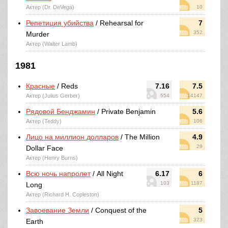
Актер (Dr. DeVega)
10
Репетиция убийства
/ Rehearsal for
7
352
Murder
Актер (Walter Lamb)
1981
Красные
/ Reds
7.16
7.5
Актер (Julius Gerber)
554
14147
Рядовой Бенджамин
/ Private Benjamin
5.6
Актер (Teddy)
106
Лицо на миллион долларов
/ The Million
4.9
29
Dollar Face
Актер (Henry Burns)
Всю ночь напролет
/ All Night
6.17
6
103
1187
Long
Актер (Richard H. Copleston)
Завоевание Земли
/ Conquest of the
5
323
Earth