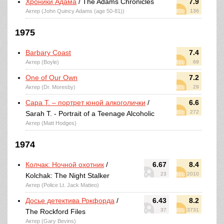
Хроники Адама
/ The Adams Chronicles
7.9
Актер (John Quincy Adams (age 50-81))
136
1975
Barbary Coast
7.4
Актер (Boyle)
69
One of Our Own
7.2
Актер (Dr. Moresby)
29
Сара Т. – портрет юной алкоголички
/
6.6
272
Sarah T. - Portrait of a Teenage Alcoholic
Актер (Matt Hodges)
1974
Колчак: Ночной охотник
/
6.67
8.4
23
2010
Kolchak: The Night Stalker
Актер (Police Lt. Jack Matteo)
Досье детектива Рокфорда
/
6.43
8.2
37
3731
The Rockford Files
Актер (Gary Bevins)