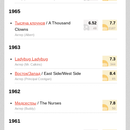
1965
Тысяча клоунов
/ A Thousand
6.52
7.7
48
2187
Clowns
Актер (Albert)
1963
Ladybug Ladybug
7.3
Актер (Mr. Calkins)
344
Восток/Запад
/ East Side/West Side
8.4
Актер (Principal Costigan)
85
1962
Медсестры
/ The Nurses
7.8
Актер (Buddy)
50
1961