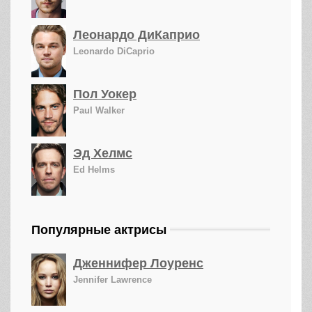
Леонардо ДиКаприо
Leonardo DiCaprio
Пол Уокер
Paul Walker
Эд Хелмс
Ed Helms
Популярные актрисы
Дженнифер Лоуренс
Jennifer Lawrence