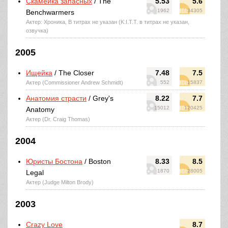
Скамейка запасных
/ The
5.53
5.6
1962
34305
Benchwarmers
Актер: Хроника, В титрах не указан (K.I.T.T. в титрах не указан,
озвучка)
2005
Ищейка
/ The Closer
7.48
7.5
Актер (Commissioner Andrew Schmidt)
552
15837
Анатомия страсти
/ Grey's
8.22
7.7
15012
120425
Anatomy
Актер (Dr. Craig Thomas)
2004
Юристы Бостона
/ Boston
8.33
8.5
1870
28005
Legal
Актер (Judge Milton Brody)
2003
Crazy Love
8.7