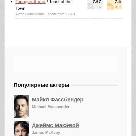
Городской тост
/ Toast of the
7.67
7.5
56
417
Town
Актер (John Adams - scene from '1776')
Популярные актеры
Майкл Фассбендер
Michael Fassbender
Джеймс МакЭвой
James McAvoy