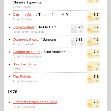
21
Chinese Typewriter
Актер (Devlin)
Охотник Джон
/ Trapper John, M.D.
6.7
Актер (Dr. Slater)
708
Супруги Харт
/ Hart to Hart
6.75
6.7
Актер (Simon Richardson)
27
1999
Солнечный ожог
/ Sunburn
5.73
4.8
Актер (Crawford)
27
369
Слепая амбиция
/ Blind Ambition
7.4
Актер (G. Gordon Liddy)
107
Bleacher Bums
8
Актер
43
The Rebels
7.1
Актер (John Adams)
102
1978
Greatest Heroes of the Bible
7.2
Актер (Chasrubal)
78