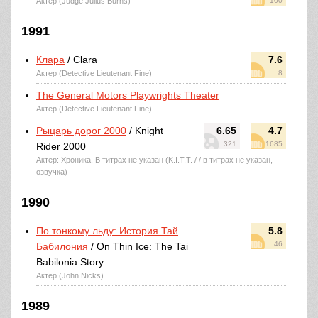
Актер (Judge Julius Burns)
100
1991
Клара
/ Clara
7.6
Актер (Detective Lieutenant Fine)
8
The General Motors Playwrights Theater
Актер (Detective Lieutenant Fine)
Рыцарь дорог 2000
/ Knight
6.65
4.7
321
1685
Rider 2000
Актер: Хроника, В титрах не указан (K.I.T.T. / / в титрах не указан,
озвучка)
1990
По тонкому льду: История Тай
5.8
46
Бабилония
/ On Thin Ice: The Tai
Babilonia Story
Актер (John Nicks)
1989