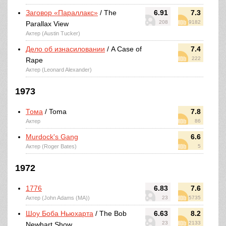
Заговор «Параллакс»
/ The
6.91
7.3
208
9182
Parallax View
Актер (Austin Tucker)
Дело об изнасиловании
/ A Case of
7.4
222
Rape
Актер (Leonard Alexander)
1973
Тома
/ Toma
7.8
Актер
86
Murdock's Gang
6.6
Актер (Roger Bates)
5
1972
1776
6.83
7.6
Актер (John Adams (MA))
23
5735
Шоу Боба Ньюхарта
/ The Bob
6.63
8.2
23
2133
Newhart Show