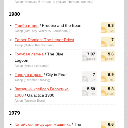
Актер: Хроника, В титрах не указан (Norman, хроника)
1980
Фриби и Бин
/ Freebie and the Bean
6.3
Актер (Dist. Atty. Walter W. Cruikshank)
14
Father Damien: The Leper Priest
7
Актер (Bishop Koeckemann)
55
Голубая лагуна
/ The Blue
7.07
5.6
16649
43131
Lagoon
Актер (Arthur Lestrange)
Город в страхе
/ City in Fear
7
6.9
Актер (Freeman Stribling)
27
91
Звездный крейсер Галактика
5.59
5.3
42
1640
1980
/ Galactica 1980
Актер (Norman Blore)
1979
Китайская пишущая машинка
/ The
6.6