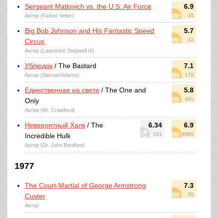
Sergeant Matlovich vs. the U.S. Air Force
6.9
Актер (Father Veller)
35
Big Bob Johnson and His Fantastic Speed
5.7
22
Circus
Актер (Lawrence Stepwell III)
Ублюдок
/ The Bastard
7.1
Актер (Samuel Adams)
176
Единственная на свете
/ The One and
5.8
491
Only
Актер (Mr. Crawford)
Невероятный Халк
/ The
6.34
6.9
151
6985
Incredible Hulk
Актер (Dr. John Bonifant)
1977
The Court-Martial of George Armstrong
7.3
35
Custer
Актер