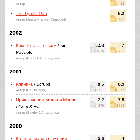
Актер
12
The Lyon's Den
6.2
Актер (Judge Franklin Campbell)
122
2002
Ким Пять-с-плюсом
/ Kim
5.58
7
4276
8905
Possible
Актер (Robot Pilot, озвучка)
2001
Клиника
/ Scrubs
8.6
8.5
Актер (Dr. Douglas)
73721
150257
Приключения Билли и Мэнди
7.2
7.8
279
8763
/ Grim & Evil
Актер (Scythe 2.0, озвучка)
2000
6-я церемония вручения
5.6
4