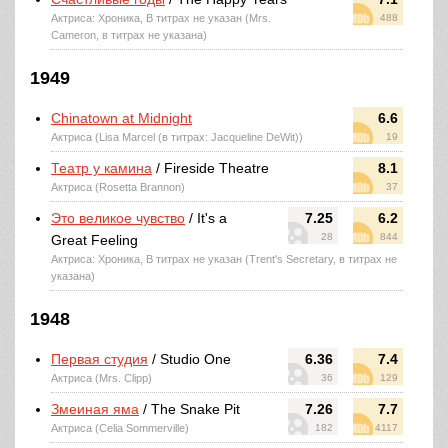
Актриса: Хроника, В титрах не указан (Mrs.
488
Cameron, в титрах не указана)
1949
Chinatown at Midnight
6.6
Актриса (Lisa Marcel (в титрах: Jacqueline DeWit))
19
Театр у камина
/ Fireside Theatre
8.1
Актриса (Rosetta Brannon)
37
Это великое чувство
/ It's a
7.25
6.2
28
844
Great Feeling
Актриса: Хроника, В титрах не указан (Trent's Secretary, в титрах не
указана)
1948
Первая студия
/ Studio One
6.36
7.4
Актриса (Mrs. Clipp)
36
129
Змеиная яма
/ The Snake Pit
7.26
7.7
Актриса (Celia Sommerville)
182
4117