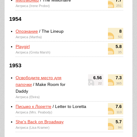
Миллионер
/ The Millionaire
7.7
Актриса (Irene Probst)
251
1954
Опознание
/ The Lineup
8
Актриса (Martha)
53
Playgirl
5.8
Актриса (Greta Marsh)
35
1953
Освободите место для
6.56
7.3
22
365
папочки
/ Make Room for
Daddy
Актриса (Elvira)
Письмо к Лоретте
/ Letter to Loretta
7.6
Актриса (Mrs. Peabody)
113
She's Back on Broadway
5.7
Актриса (Lisa Kramer)
94