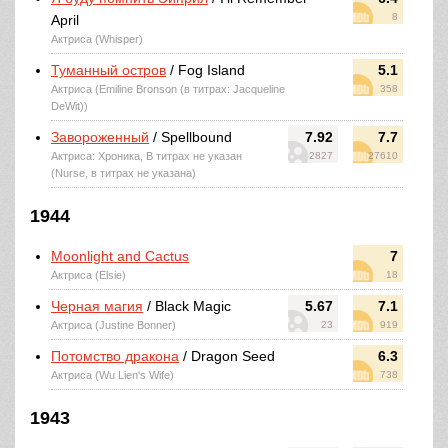
8
April
Актриса (Whisper)
Туманный остров
/ Fog Island
5.1
Актриса (Emiline Bronson (в титрах: Jacqueline
358
DeWit))
Завороженный
/ Spellbound
7.92
7.7
Актриса: Хроника, В титрах не указан
2827
27610
(Nurse, в титрах не указана)
1944
Moonlight and Cactus
7
Актриса (Elsie)
18
Черная магия
/ Black Magic
5.67
7.1
Актриса (Justine Bonner)
23
919
Потомство дракона
/ Dragon Seed
6.3
Актриса (Wu Lien's Wife)
738
1943