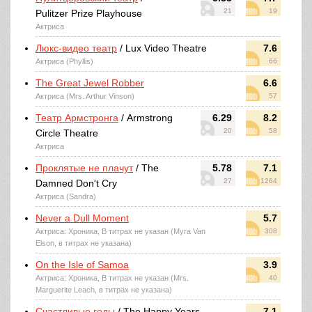
21
19
Pulitzer Prize Playhouse
Актриса
Люкс-видео театр
/ Lux Video Theatre
7.6
Актриса (Phyllis)
66
The Great Jewel Robber
6.6
Актриса (Mrs. Arthur Vinson)
57
Театр Армстронга
/ Armstrong
6.29
8.2
20
58
Circle Theatre
Актриса
Проклятые не плачут
/ The
5.78
7.1
27
1264
Damned Don't Cry
Актриса (Sandra)
Never a Dull Moment
5.7
Актриса: Хроника, В титрах не указан (Myra Van
308
Elson, в титрах не указана)
On the Isle of Samoa
3.9
Актриса: Хроника, В титрах не указан (Mrs.
40
Marguerite Leach, в титрах не указана)
Счастливые годы
/ The Happy Years
7.1