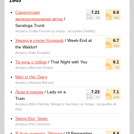
1945
Саратогская
7.21
6.6
29
765
железнодорожная ветка
/
Saratoga Trunk
Актриса (Guilia Forosini (в титрах: Jacqueline DeWitt))
Уикэнд в отеле Уолдорф
/ Week-End at
6.7
635
the Waldorf
Актриса (Kate Douglas)
Та ночь с тобою
/ That Night with You
6.1
Актриса (Blossom Drake)
23
Men in Her Diary
Актриса (Marjorie Barnes)
Леди в поезде
/ Lady on a
7.23
7.1
77
678
Train
Актриса (Miss Fletcher, Morgan's Secretary (в титрах: Jacqueline de
Wit))
Swing Out, Sister
Актриса (Pat Cameron)
Я буду помнить Эйприл
/ I'll Remember
6.4