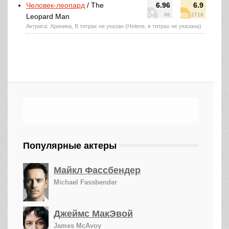
Человек-леопард
/ The
6.96
6.9
86
2719
Leopard Man
Актриса: Хроника, В титрах не указан (Helene, в титрах не указана)
Популярные актеры
Майкл Фассбендер
Michael Fassbender
Джеймс МакЭвой
James McAvoy