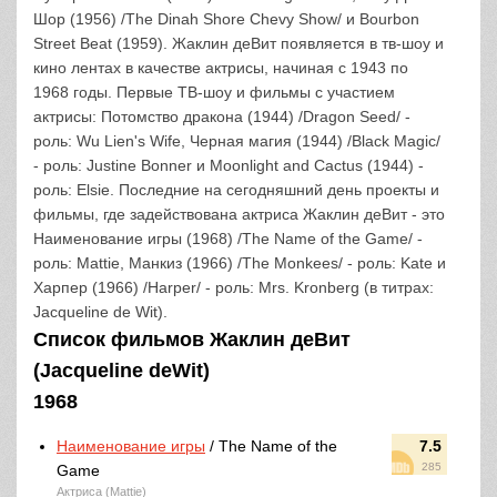
Шор (1956) /The Dinah Shore Chevy Show/ и Bourbon
Street Beat (1959). Жаклин деВит появляется в тв-шоу и
кино лентах в качестве актрисы, начиная с 1943 по
1968 годы. Первые ТВ-шоу и фильмы с участием
актрисы: Потомство дракона (1944) /Dragon Seed/ -
роль: Wu Lien's Wife, Черная магия (1944) /Black Magic/
- роль: Justine Bonner и Moonlight and Cactus (1944) -
роль: Elsie. Последние на сегодняшний день проекты и
фильмы, где задействована актриса Жаклин деВит - это
Наименование игры (1968) /The Name of the Game/ -
роль: Mattie, Манкиз (1966) /The Monkees/ - роль: Kate и
Харпер (1966) /Harper/ - роль: Mrs. Kronberg (в титрах:
Jacqueline de Wit).
Список фильмов Жаклин деВит
(Jacqueline deWit)
1968
Наименование игры
/ The Name of the
7.5
285
Game
Актриса (Mattie)