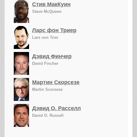
Стив МакКуин
Steve McQueen
Ларс фон Триер
Lars von Trier
Дэвид Финчер
David Fincher
Мартин Скорсезе
Martin Scorsese
Дэвид О. Расселл
David O. Russell