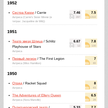
1952
Сестра Кэрри
/ Carrie
7.46
7.5
Актриса (Carrie's Sister Minnie (в
287
1310
титрах: Jacqueline de Witt))
1951
Театр звезд Шлица
/ Schlitz
6.67
7.8
12
130
Playhouse of Stars
Актриса
Первый легион
/ The First Legion
7
Актриса (Miss Hamilton)
80
1950
Отряд
/ Racket Squad
8
Актриса
63
The Adventures of Ellery Queen
6.5
Актриса (Nora Manville)
26
Пулитцеровский театр
/
5.33
7.7