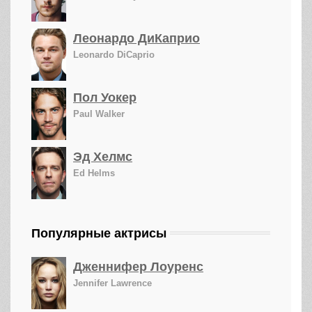
Леонардо ДиКаприо
Leonardo DiCaprio
Пол Уокер
Paul Walker
Эд Хелмс
Ed Helms
Популярные актрисы
Дженнифер Лоуренс
Jennifer Lawrence