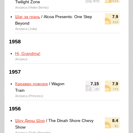
875
32123
Twilight Zone
Актриса (Helen Bemis)
Шаг за грань
/ Alcoa Presents: One Step
7.9
616
Beyond
Актриса (Julia)
1958
Hi, Grandma!
Актриса
1957
Караван повозок
/ Wagon
7.15
7.9
27
773
Train
Актриса (Princess)
1956
Шоу Дины Шор
/ The Dinah Shore Chevy
8.4
91
Show
Актриса (Dolly Messiter)