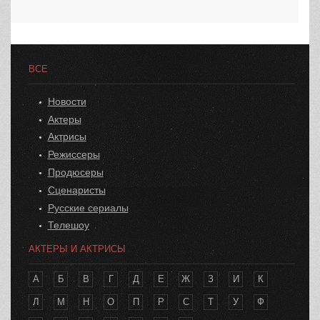
ВСЕ
Новости
Актеры
Актрисы
Режиссеры
Продюсеры
Сценаристы
Русские сериалы
Телешоу
АКТЕРЫ И АКТРИСЫ
А
Б
В
Г
Д
Е
Ж
З
И
К
Л
М
Н
О
П
Р
С
Т
У
Ф