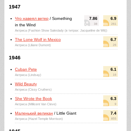
1947
Что навеял ветер
/ Something
7.86
6.9
38
261
in the Wind
Актриса (Fashion Show Saleslady (в титрах: Jacqueline de Wit))
The Lone Wolf in Mexico
6.7
Актриса (Liliane Dumont)
26
1946
Cuban Pete
6.1
Актриса (Lindsay)
16
Wild Beauty
Актриса (Cissy Cruthers)
She Wrote the Book
6.3
Актриса (Millicent Van Cleve)
9
Маленький великан
/ Little Giant
7.4
Актриса (Hazel Temple Morrison)
855