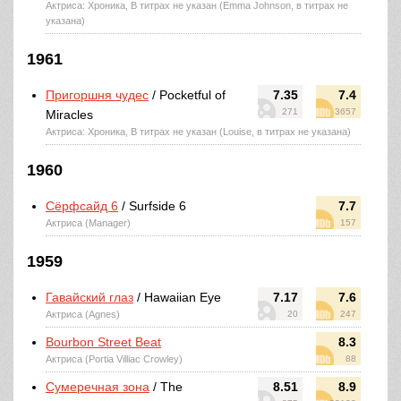
Актриса: Хроника, В титрах не указан (Emma Johnson, в титрах не
указана)
1961
Пригоршня чудес
/ Pocketful of
7.35
7.4
271
3657
Miracles
Актриса: Хроника, В титрах не указан (Louise, в титрах не указана)
1960
Сёрфсайд 6
/ Surfside 6
7.7
Актриса (Manager)
157
1959
Гавайский глаз
/ Hawaiian Eye
7.17
7.6
Актриса (Agnes)
20
247
Bourbon Street Beat
8.3
Актриса (Portia Villiac Crowley)
88
Сумеречная зона
/ The
8.51
8.9