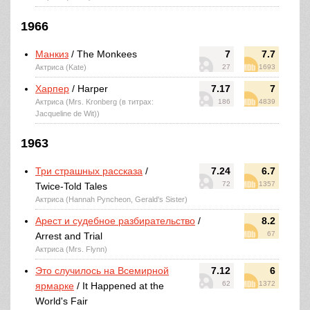
1966
Манкиз
/ The Monkees
7
7.7
Актриса (Kate)
27
1693
Харпер
/ Harper
7.17
7
Актриса (Mrs. Kronberg (в титрах:
186
4839
Jacqueline de Wit))
1963
Три страшных рассказа
/
7.24
6.7
72
1357
Twice-Told Tales
Актриса (Hannah Pyncheon, Gerald's Sister)
Арест и судебное разбирательство
/
8.2
67
Arrest and Trial
Актриса (Mrs. Flynn)
Это случилось на Всемирной
7.12
6
62
1372
ярмарке
/ It Happened at the
World's Fair