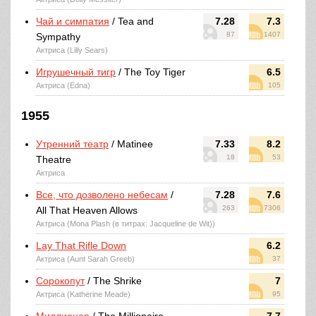
Чай и симпатия
/ Tea and
7.28
7.3
87
1407
Sympathy
Актриса (Lilly Sears)
Игрушечный тигр
/ The Toy Tiger
6.5
Актриса (Edna)
105
1955
Утренний театр
/ Matinee
7.33
8.2
18
53
Theatre
Актриса
Все, что дозволено небесам
/
7.28
7.6
263
7306
All That Heaven Allows
Актриса (Mona Plash (в титрах: Jacqueline de Wit))
Lay That Rifle Down
6.2
Актриса (Aunt Sarah Greeb)
37
Сорокопут
/ The Shrike
7
Актриса (Katherine Meade)
95