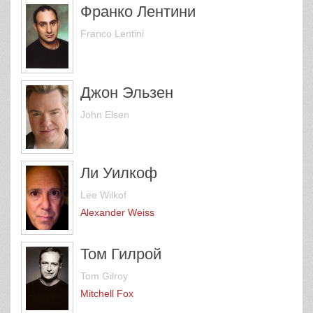
Франко Лентини
Franco Lentini
Джон Эльзен
John Elsen
Ли Уилкоф
Lee Wilkof
Alexander Weiss
Том Гилрой
Tom Gilroy
Mitchell Fox