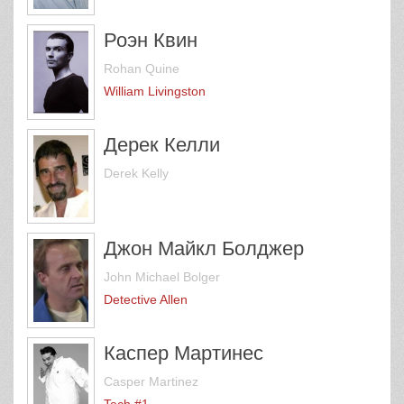
Роэн Квин
Rohan Quine
William Livingston
Дерек Келли
Derek Kelly
Джон Майкл Болджер
John Michael Bolger
Detective Allen
Каспер Мартинес
Casper Martinez
Tech #1