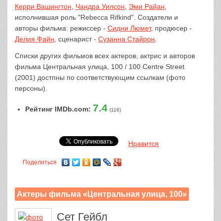
Керри Вашингтон
,
Чандра Уилсон
,
Эми Райан
,
исполнившая роль "Rebecca Rifkind". Создатели и
авторы фильма: режиссер -
Сидни Люмет
, продюсер -
Делия Файн
, сценарист -
Сузанна Стайрон
.
Списки других фильмов всех актеров, актрис и авторов
фильма Центральная улица, 100 / 100 Centre Street
(2001) достпны по соответствующим ссылкам (фото
персоны).
7.4
Рейтинг IMDb.com:
(116)
Нравится
Поделиться
Актеры фильма «Центральная улица, 100»
Сет Гейбл