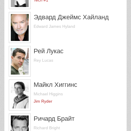
Эдвард Джеймс Хайланд
Edward James Hyland
Рей Лукас
Rey Lucas
Майкл Хиггинс
Michael Higgins
Jim Ryder
Ричард Брайт
Richard Bright