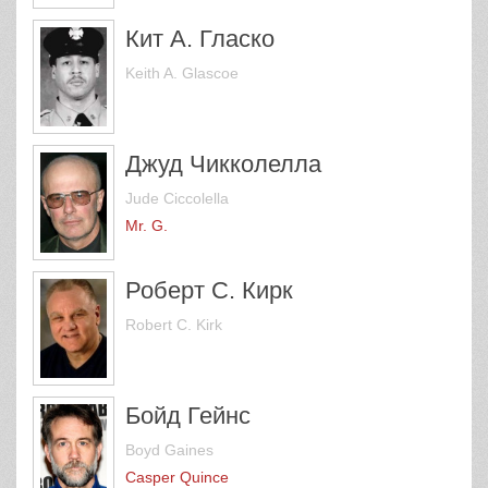
Кит А. Гласко
Keith A. Glascoe
Джуд Чикколелла
Jude Ciccolella
Mr. G.
Роберт С. Кирк
Robert C. Kirk
Бойд Гейнс
Boyd Gaines
Casper Quince