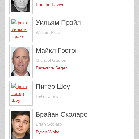
Eric the Lawyer
Уильям Прэйл
William Prael
Майкл Гэстон
Michael Gaston
Detective Seger
Питер Шоу
Peter Shaw
Брайан Сколаро
Brian Scolaro
Byron White