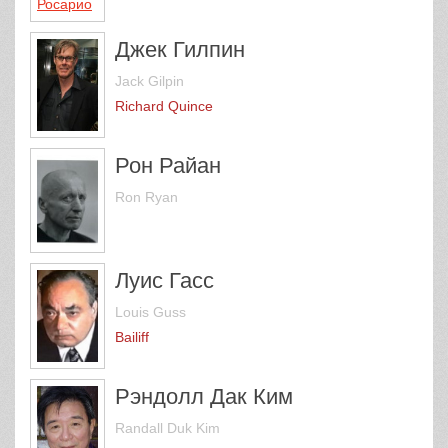
Джек Гилпин
Jack Gilpin
Richard Quince
Рон Райан
Ron Ryan
Луис Гасс
Louis Guss
Bailiff
Рэндолл Дак Ким
Randall Duk Kim