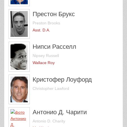
Престон Брукс
Preston Brooks
Asst. D.A.
Нипси Расселл
Nipsey Russell
Wallace Roy
Кристофер Лоуфорд
Christopher Lawford
Антонио Д. Чарити
Antonio D. Charity