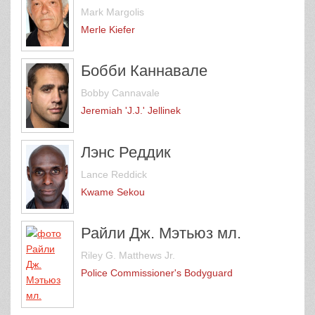
Mark Margolis
Merle Kiefer
Бобби Каннавале
Bobby Cannavale
Jeremiah 'J.J.' Jellinek
Лэнс Реддик
Lance Reddick
Kwame Sekou
Райли Дж. Мэтьюз мл.
Riley G. Matthews Jr.
Police Commissioner's Bodyguard