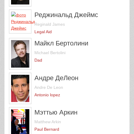
Реджинальд Джеймс
Reginald James
Legal Aid
Майкл Бертолини
Michael Bertolini
Dad
Андре ДеЛеон
Andre De Leon
Antonio lopez
Мэттью Аркин
Matthew Arkin
Paul Bernard