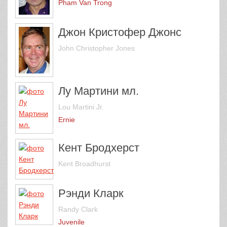
Pham Van Trong
Джон Кристофер Джонс
John Christopher Jones
Лу Мартини мл.
Lou Martini Jr.
Ernie
Кент Бродхерст
Kent Broadhurst
Рэнди Кларк
Randy Clark
Juvenile