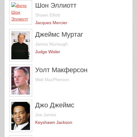
Шон Эллиотт
Shawn Elliott
Jacques Mercier
Джеймс Муртаг
James Murtaugh
Judge Wisler
Уолт Макферсон
Walt MacPherson
Джо Джеймс
Joe James
Keyshawn Jackson