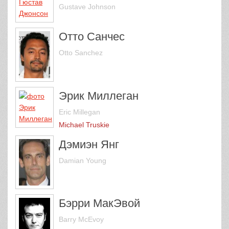
Gustave Johnson
Отто Санчес
Otto Sanchez
Эрик Миллеган
Eric Millegan
Michael Truskie
Дэмиэн Янг
Damian Young
Бэрри МакЭвой
Barry McEvoy