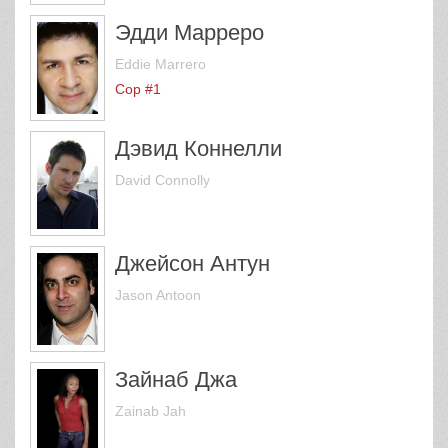
Эдди Марреро
Eddie Marrero
Cop #1
Дэвид Коннелли
David Connolly
Джейсон Антун
Jason Antoon
Зайнаб Джа
Zainab Jah