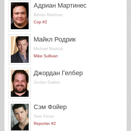
Адриан Мартинес
Adrian Martinez
Cop #2
Майкл Родрик
Michael Rodrick
Mike Sullivan
Джордан Гелбер
Jordan Gelber
Сэм Фойер
Sam Feuer
Reporter #2