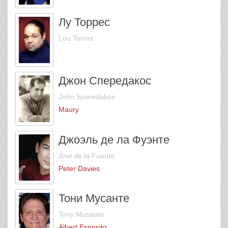
Лу Торрес
Lou Torres
Джон Спередакос
John Speredakos
Maury
Джоэль де ла Фуэнте
Joel de la Fuente
Peter Davies
Тони Мусанте
Tony Musante
Albert Esposito