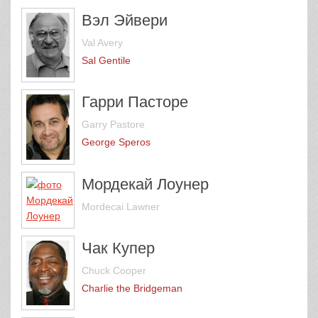
Вэл Эйвери
Val Avery
Sal Gentile
Гарри Пасторе
Garry Pastore
George Speros
Мордекай Лоунер
Mordecai Lawner
Чак Купер
Chuck Cooper
Charlie the Bridgeman