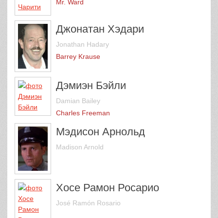
Mr. Ward
Джонатан Хэдари
Jonathan Hadary
Barrey Krause
Дэмиэн Бэйли
Damian Bailey
Charles Freeman
Мэдисон Арнольд
Madison Arnold
Хосе Рамон Росарио
José Ramón Rosario