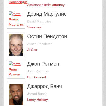
Assistant district attorney
Дэвид Маргулис
David Margulies
Sweeney
Остин Пендлтон
Austin Pendleton
Al Cox
Джон Ротмен
John Rothman
Dr. Diamond
Джаррод Банч
Jarrod Bunch
Leroy Holiday