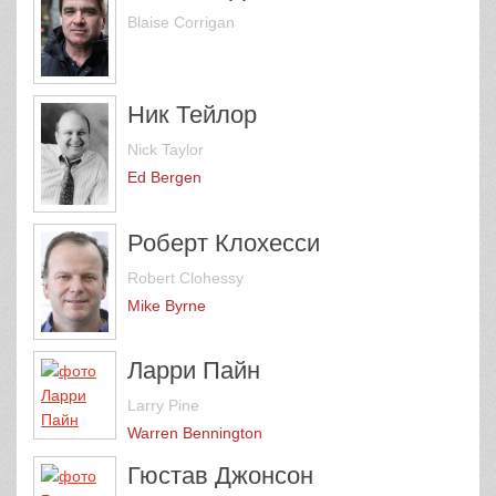
Blaise Corrigan
Ник Тейлор
Nick Taylor
Ed Bergen
Роберт Клохесси
Robert Clohessy
Mike Byrne
Ларри Пайн
Larry Pine
Warren Bennington
Гюстав Джонсон