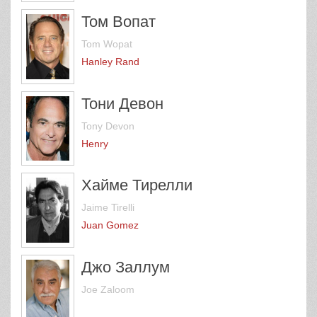
Том Вопат
Tom Wopat
Hanley Rand
Тони Девон
Tony Devon
Henry
Хайме Тирелли
Jaime Tirelli
Juan Gomez
Джо Заллум
Joe Zaloom