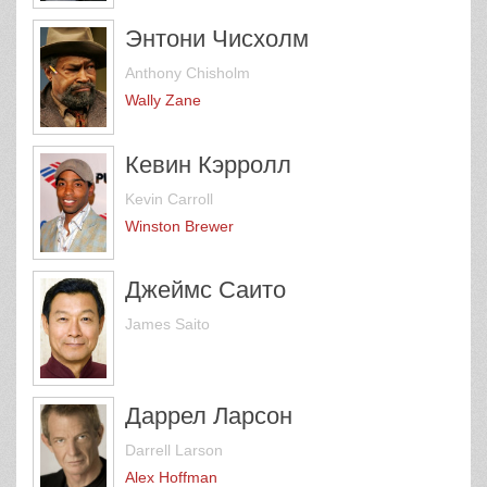
Энтони Чисхолм
Anthony Chisholm
Wally Zane
Кевин Кэрролл
Kevin Carroll
Winston Brewer
Джеймс Саито
James Saito
Даррел Ларсон
Darrell Larson
Alex Hoffman