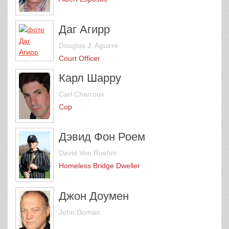
Даг Агирр
Douglas J. Aguirre
Court Officer
Карл Шарру
Carl Charroux
Cop
Дэвид Фон Роем
David Von Roehm
Homeless Bridge Dweller
Джон Доумен
John Doman