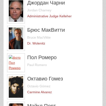
Джордан Чарни
Jordan Charney
Administrative Judge Kelleher
Брюс МакВитти
Bruce MacVittie
Dr. Wolenitz
Пол Ромеро
Paul Romero
Октавио Гомез
Octavio Gómez
Carmine Alvarez
Майкл Порт