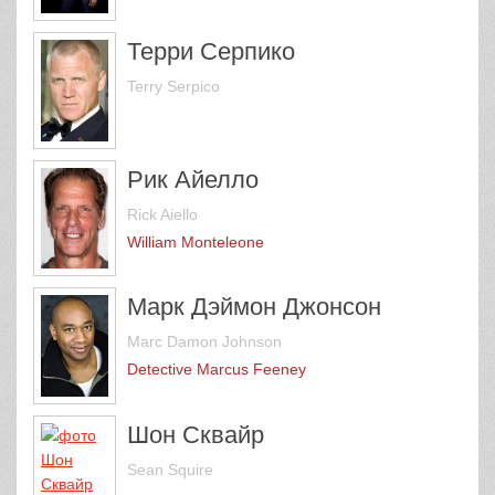
Терри Серпико
Terry Serpico
Рик Айелло
Rick Aiello
William Monteleone
Марк Дэймон Джонсон
Marc Damon Johnson
Detective Marcus Feeney
Шон Сквайр
Sean Squire