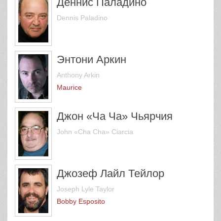
Деннис Паладино
Dennis Paladino
Энтони Аркин
Anthony Arkin
Maurice
Джон «Ча Ча» Чьярчия
John «Cha Cha» Ciarcia
Джозеф Лайл Тейлор
Joseph Lyle Taylor
Bobby Esposito