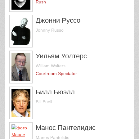
Rush
Джонни Руссо
Johnny Russo
Уильям Уолтерс
William Walters
Courtroom Spectator
Билл Бюэлл
Bill Buell
Манос Пантелидис
Manos Pantelidis