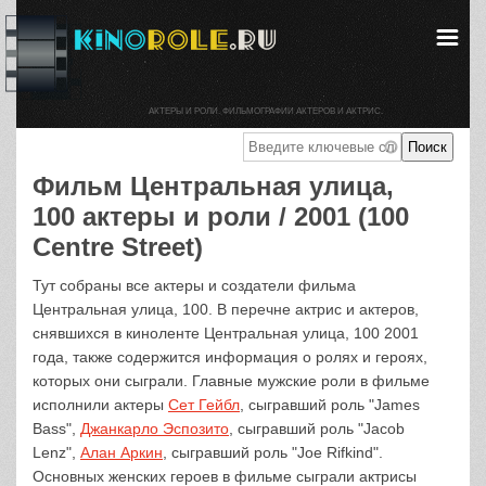
АКТЕРЫ И РОЛИ. ФИЛЬМОГРАФИИ АКТЕРОВ И АКТРИС.
Фильм Центральная улица,
100 актеры и роли / 2001 (100
Centre Street)
Тут собраны все актеры и создатели фильма
Центральная улица, 100. В перечне актрис и актеров,
снявшихся в киноленте Центральная улица, 100 2001
года, также содержится информация о ролях и героях,
которых они сыграли. Главные мужские роли в фильме
исполнили актеры
Сет Гейбл
, сыгравший роль "James
Bass",
Джанкарло Эспозито
, сыгравший роль "Jacob
Lenz",
Алан Аркин
, сыгравший роль "Joe Rifkind".
Основных женских героев в фильме сыграли актрисы