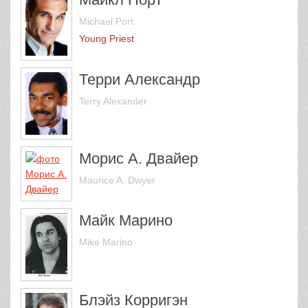
Michael Port
Young Priest
Терри Александр
Terry Alexander
Морис А. Двайер
Maurice A. Dwyer
Майк Марино
Mike Marino
Блэйз Корригэн