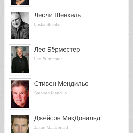
Лесли Шенкель
Leslie Shenkel
Лео Бёрместер
Leo Burmester
Стивен Мендильо
Stephen Mendillo
Джейсон МакДональд
Jason MacDonald