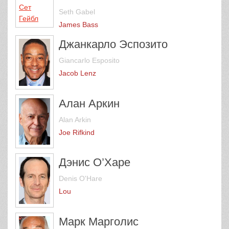
Seth Gabel
James Bass
Джанкарло Эспозито
Giancarlo Esposito
Jacob Lenz
Алан Аркин
Alan Arkin
Joe Rifkind
Дэнис О’Харе
Denis O'Hare
Lou
Марк Марголис