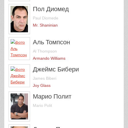
Пол Диомед
Paul Diomede
Mr. Shaninian
Аль Томпсон
Al Thompson
Armando Williams
Джеймс Бибери
James Biberi
Joy Glass
Марио Полит
Mario Polit