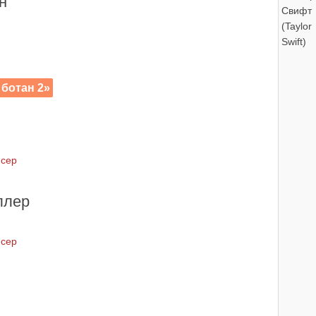
н
ботан 2»
юсер
ллер
юсер