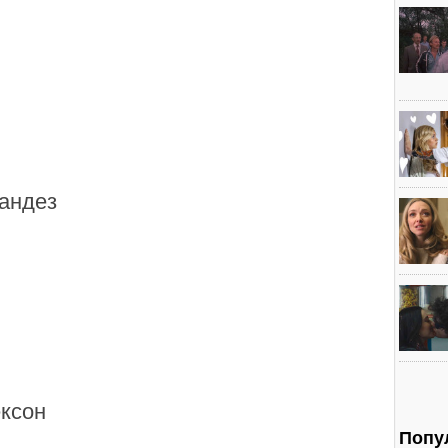
андез
ксон
Попу