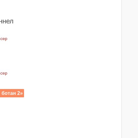
ннел
юсер
юсер
 ботан 2»