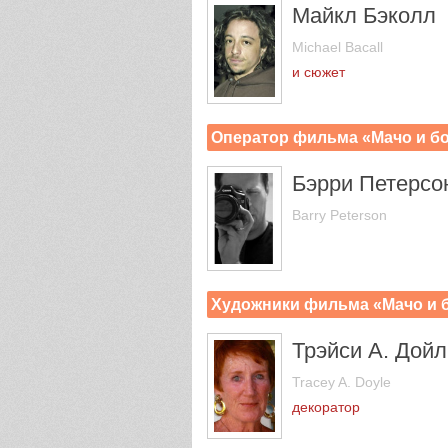
Майкл Бэколл
Michael Bacall
и сюжет
Оператор фильма «Мачо и бо
Бэрри Петерсо
Barry Peterson
Художники фильма «Мачо и б
Трэйси А. Дойл
Tracey A. Doyle
декоратор