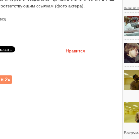
 соответствующим ссылкам (фото актера).
настоя
203)
Нравится
н 2»
Бэкрум