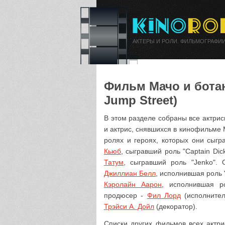
АКТЕРЫ И РОЛИ. ФИЛЬМОГРАФИИ
Фильм Мачо и ботан 
Jump Street)
В этом разделе собраны все актрис
и актрис, снявшихся в кинофильме 
ролях и героях, которых они сыг
Кьюб
, сыгравший роль "Captain Dic
Татум
, сыгравший роль "Jenko".
Джиллиан Белл
, исполнившая роль 
Кэролайн Аарон
, исполнившая р
продюсер -
Фил Лорд
(исполнител
Трэйси А. Дойл
(декоратор).
Списки других фильмов всех актри