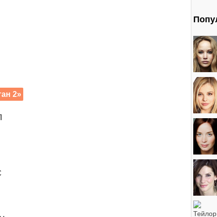
Попу
ан 2»
л
с