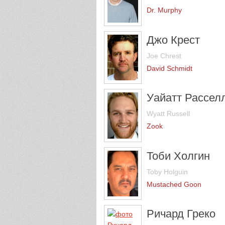
Dr. Murphy
Джо Крест
Joe Chrest
David Schmidt
Уайатт Рассел
Wyatt Russell
Zook
Тоби Холгин
Toby Holguin
Mustached Goon
Ричард Греко