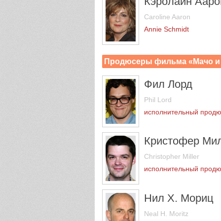
Кэролайн Ааро
Caroline Aaron
Annie Schmidt
Продюсеры фильма «Мачо и 
Фил Лорд
Phil Lord
исполнительный прод
Кристофер Ми
Christopher Miller
исполнительный прод
Нил Х. Мориц
Neal H. Moritz