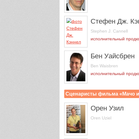
Стефен Дж. Кэ
Stephen J. Cannell
исполнительный прод
Бен Уайсбрен
Ben Waisbren
исполнительный прод
Сценаристы фильма «Мачо и
Орен Узил
Oren Uziel