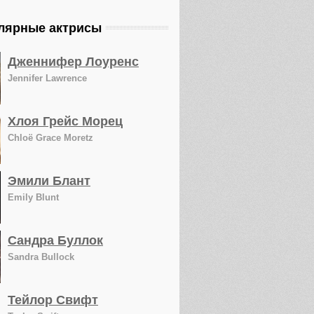
лярные актрисы
Дженнифер Лоуренс
Jennifer Lawrence
Хлоя Грейс Морец
Chloë Grace Moretz
Эмили Блант
Emily Blunt
Сандра Буллок
Sandra Bullock
Тейлор Свифт