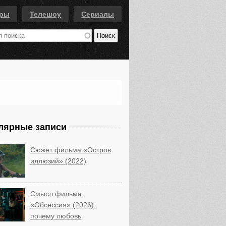
еры
Телешоу
Сериалы
лярные записи
Сюжет фильма «Остров
иллюзий» (2022)
Смысл фильма
«Обсессия» (2026):
почему любовь