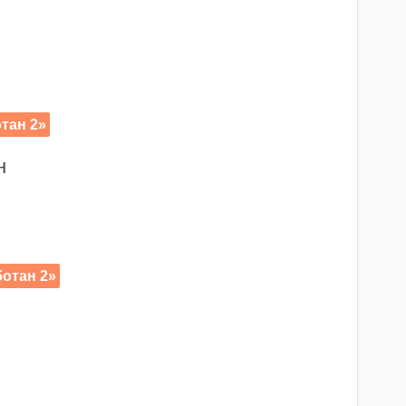
тан 2»
н
отан 2»