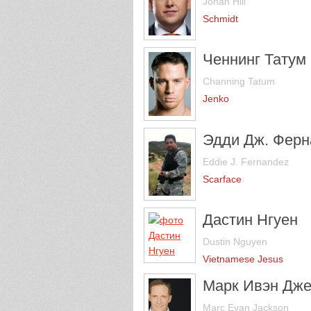
Jonah Hill
Schmidt
Ченнинг Татум
Channing Tatum
Jenko
Эдди Дж. Ферн
Eddie J. Fernandez
Scarface
Дастин Нгуен
Dustin Nguyen
Vietnamese Jesus
Марк Ивэн Дже
Marc Evan Jackson