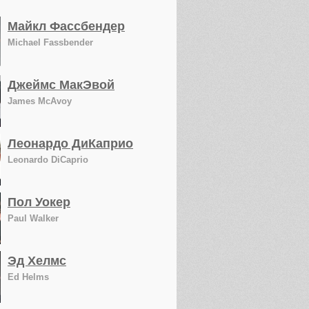
Майкл Фассбендер
Michael Fassbender
Джеймс МакЭвой
James McAvoy
Леонардо ДиКаприо
Leonardo DiCaprio
Пол Уокер
Paul Walker
Эд Хелмс
Ed Helms