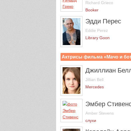
Richard Grieco
Booker
Эдди Перес
Eddie Perez
Library Goon
Актрисы фильма «Мачо и бот
Джиллиан Бел
Jillian Bell
Mercedes
Эмбер Стивен
Amber Stevens
слухи