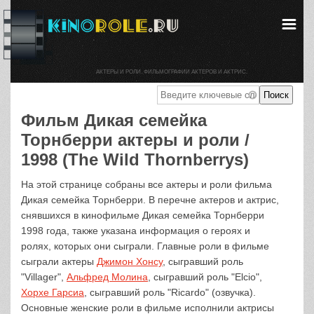
АКТЕРЫ И РОЛИ. ФИЛЬМОГРАФИИ АКТЕРОВ И АКТРИС.
Фильм Дикая семейка
Торнберри актеры и роли /
1998 (The Wild Thornberrys)
На этой странице собраны все актеры и роли фильма
Дикая семейка Торнберри. В перечне актеров и актрис,
снявшихся в кинофильме Дикая семейка Торнберри
1998 года, также указана информация о героях и
ролях, которых они сыграли. Главные роли в фильме
сыграли актеры
Джимон Хонсу
, сыгравший роль
"Villager",
Альфред Молина
, сыгравший роль "Elcio",
Хорхе Гарсиа
, сыгравший роль "Ricardo" (озвучка).
Основные женские роли в фильме исполнили актрисы