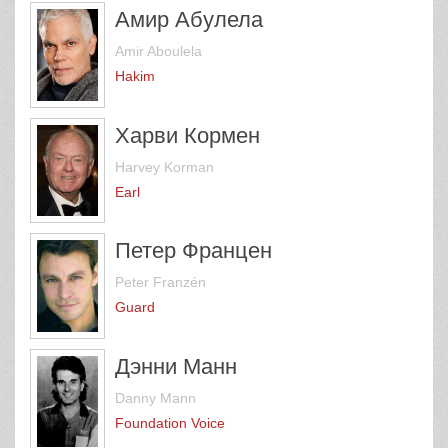
Амир Абулела
Amir Aboulela
Hakim
Харви Кормен
Harvey Korman
Earl
Петер Францен
Peter Franzén
Guard
Дэнни Манн
Danny Mann
Foundation Voice