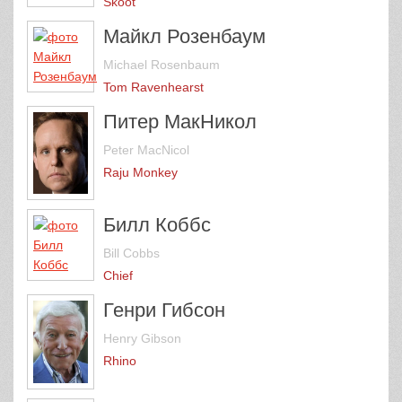
Skoot
Майкл Розенбаум
Michael Rosenbaum
Tom Ravenhearst
Питер МакНикол
Peter MacNicol
Raju Monkey
Билл Коббс
Bill Cobbs
Chief
Генри Гибсон
Henry Gibson
Rhino