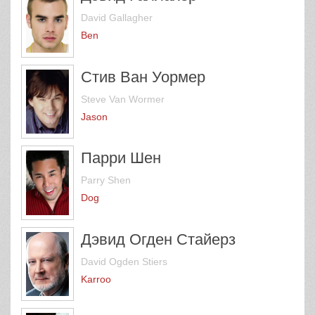
David Gallagher
Ben
Стив Ван Уормер
Steve Van Wormer
Jason
Парри Шен
Parry Shen
Dog
Дэвид Огден Стайерз
David Ogden Stiers
Karroo