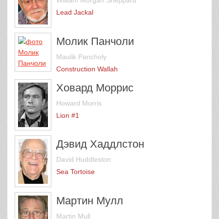
William Morgan Sheppard
Lead Jackal
Молик Панчоли
Maulik Pancholy
Construction Wallah
Ховард Моррис
Howard Morris
Lion #1
Дэвид Хаддлстон
David Huddleston
Sea Tortoise
Мартин Мулл
Martin Mull