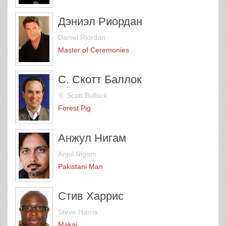
Дэниэл Риордан
Daniel Riordan
Master of Ceremonies
С. Скотт Баллок
S. Scott Bullock
Forest Pig
Анжул Нигам
Anjul Nigam
Pakistani Man
Стив Харрис
Steve Harris
Makai