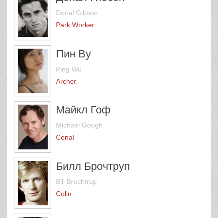
Donal Gibson
Park Worker
Пин Ву
Ping Wu
Archer
Майкл Гоф
Michael Gough
Conal
Билл Брочтруп
Bill Brochtrup
Colin