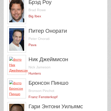
Брэд Роу
Brad Rowe
Big Ibex
Питер Онорати
Peter Onorati
Pava
Ник Джеймисон
Nick Jameson
Hunters
Бронсон Пиншо
Bronson Pinchot
Franz Fensterkopf
Гари Энтони Уильямс