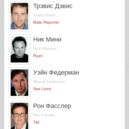
Трэвис Дэвис
Travis Davis
Male Reporter
Ник Мини
Nick Meaney
Ryan
Уэйн Федерман
Wayne Federman
Sea Lions
Рон Фасслер
Ron Fassler
Tak