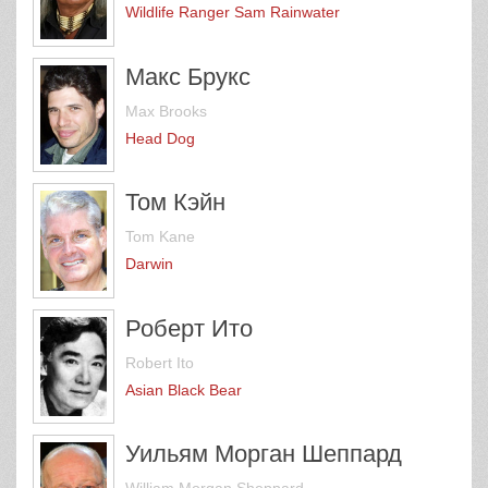
Wildlife Ranger Sam Rainwater
Макс Брукс
Max Brooks
Head Dog
Том Кэйн
Tom Kane
Darwin
Роберт Ито
Robert Ito
Asian Black Bear
Уильям Морган Шеппард