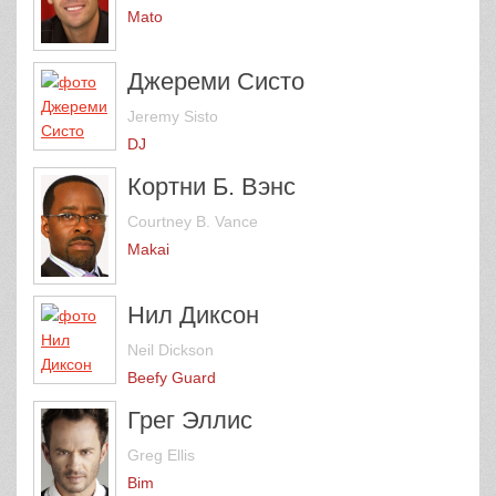
Mato
Джереми Систо
Jeremy Sisto
DJ
Кортни Б. Вэнс
Courtney B. Vance
Makai
Нил Диксон
Neil Dickson
Beefy Guard
Грег Эллис
Greg Ellis
Bim