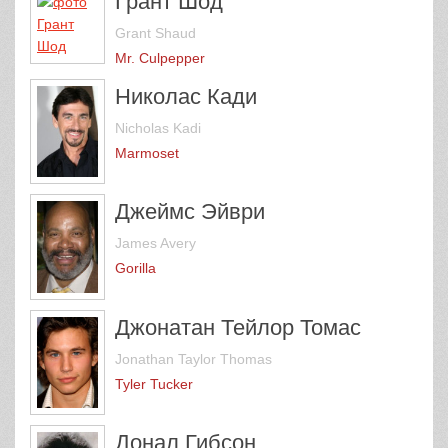
Грант Шод
Grant Shaud
Mr. Culpepper
Николас Кади
Nicholas Kadi
Marmoset
Джеймс Эйври
James Avery
Gorilla
Джонатан Тейлор Томас
Jonathan Taylor Thomas
Tyler Tucker
Донал Гибсон