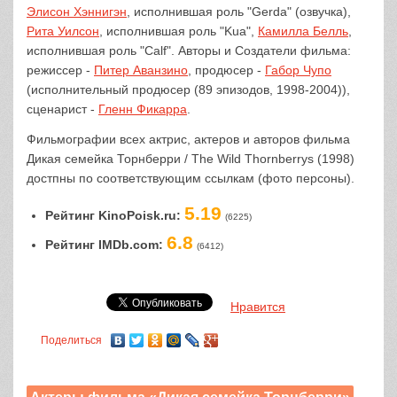
Элисон Хэннигэн
, исполнившая роль "Gerda" (озвучка),
Рита Уилсон
, исполнившая роль "Kua",
Камилла Белль
,
исполнившая роль "Calf". Авторы и Создатели фильма:
режиссер -
Питер Аванзино
, продюсер -
Габор Чупо
(исполнительный продюсер (89 эпизодов, 1998-2004)),
сценарист -
Гленн Фикарра
.
Фильмографии всех актрис, актеров и авторов фильма
Дикая семейка Торнберри / The Wild Thornberrys (1998)
достпны по соответствующим ссылкам (фото персоны).
5.19
Рейтинг KinoPoisk.ru:
(6225)
6.8
Рейтинг IMDb.com:
(6412)
Нравится
Поделиться