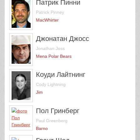
Патрик Пинни
Patrick Pinney
MacWhirter
Джонатан Джосс
Jonathan Joss
Mena Polar Bears
Коуди Лайтнинг
Cody Lightning
Jim
Пол Гринберг
Paul Greenberg
Barno