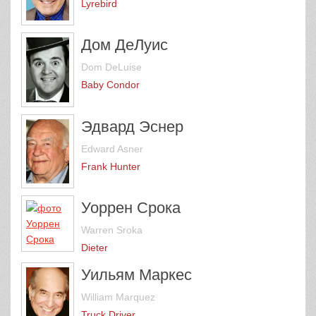
Lyrebird
Дом ДеЛуис
Dom DeLuise
Baby Condor
Эдвард Эснер
Edward Asner
Frank Hunter
Уоррен Срока
Warren Sroka
Dieter
Уильям Маркес
William Marquez
Truck Driver