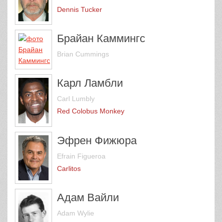
Dennis Tucker
Брайан Каммингс
Brian Cummings
Карл Ламбли
Carl Lumbly
Red Colobus Monkey
Эфрен Фижюра
Efrain Figueroa
Carlitos
Адам Вайли
Adam Wylie