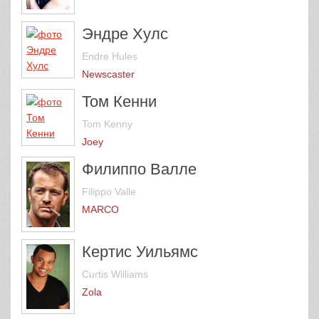
Эндре Хулс
Endre Hules
Newscaster
Том Кенни
Tom Kenny
Joey
Филиппо Валле
Filippo Valle
MARCO
Кертис Уильямс
Curtis Williams
Zola