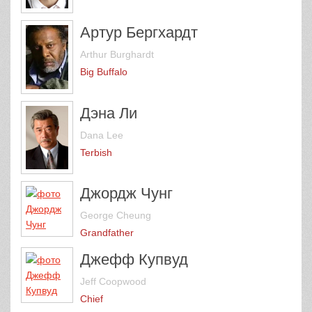
Артур Бергхардт
Arthur Burghardt
Big Buffalo
Дэна Ли
Dana Lee
Terbish
Джордж Чунг
George Cheung
Grandfather
Джефф Купвуд
Jeff Coopwood
Chief