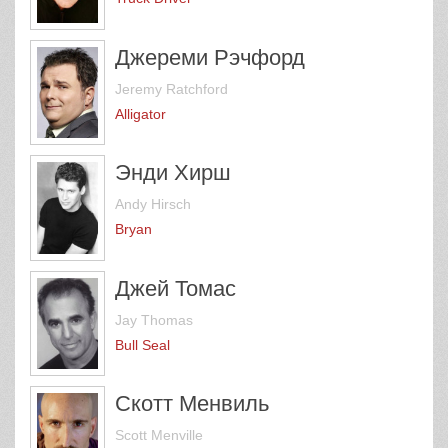
Джереми Рэчфорд
Jeremy Ratchford
Alligator
Энди Хирш
Andy Hirsch
Bryan
Джей Томас
Jay Thomas
Bull Seal
Скотт Менвиль
Scott Menville