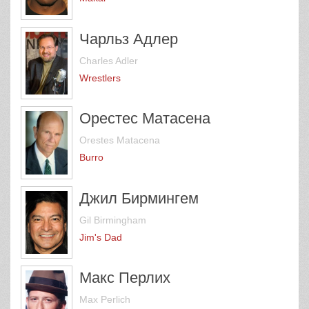
Чарльз Адлер
Charles Adler
Wrestlers
Орестес Матасена
Orestes Matacena
Burro
Джил Бирмингем
Gil Birmingham
Jim's Dad
Макс Перлих
Max Perlich