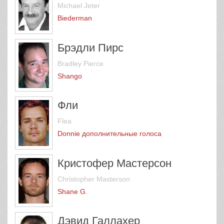
Michael Jeter
Biederman
Брэдли Пирс
Bradley Pierce
Shango
Фли
Flea
Donnie дополнительные голоса
Кристофер Мастерсон
Christopher Masterson
Shane G.
Дэвид Галлахер