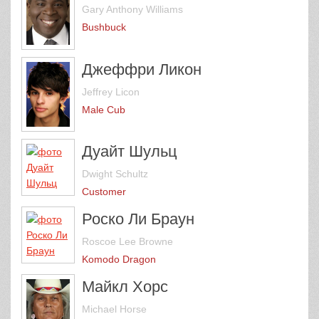
Gary Anthony Williams
Bushbuck
Джеффри Ликон
Jeffrey Licon
Male Cub
Дуайт Шульц
Dwight Schultz
Customer
Роско Ли Браун
Roscoe Lee Browne
Komodo Dragon
Майкл Хорс
Michael Horse