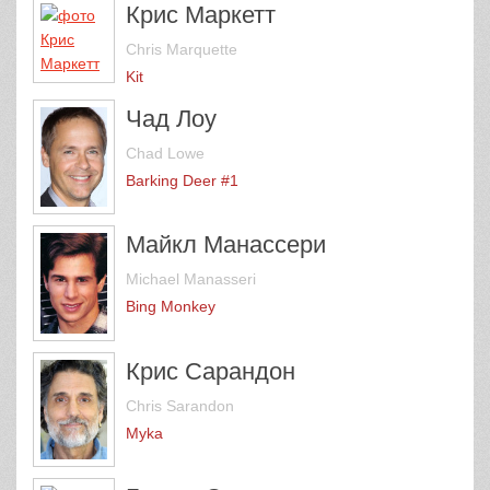
Крис Маркетт
Chris Marquette
Kit
Чад Лоу
Chad Lowe
Barking Deer #1
Майкл Манассери
Michael Manasseri
Bing Monkey
Крис Сарандон
Chris Sarandon
Myka