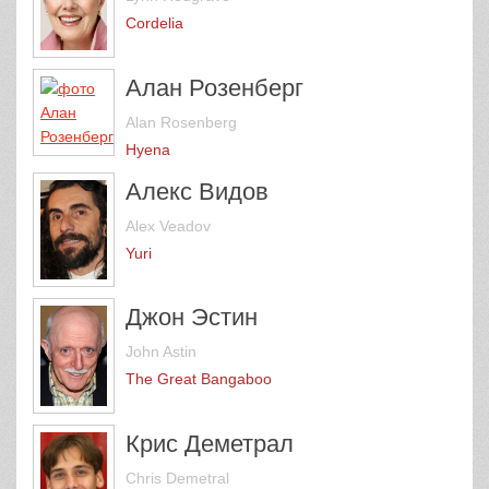
Cordelia
Алан Розенберг
Alan Rosenberg
Hyena
Алекс Видов
Alex Veadov
Yuri
Джон Эстин
John Astin
The Great Bangaboo
Крис Деметрал
Chris Demetral