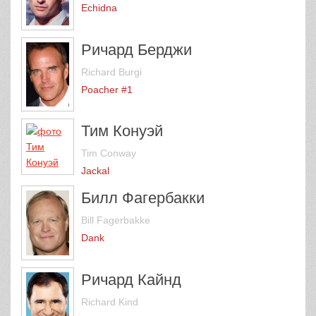
Echidna
Ричард Берджи
Richard Burgi
Poacher #1
Тим Конуэй
Tim Conway
Jackal
Билл Фагербакки
Bill Fagerbakke
Dank
Ричард Кайнд
Richard Kind