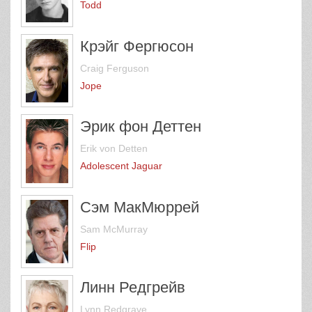
Todd
Крэйг Фергюсон
Craig Ferguson
Jope
Эрик фон Деттен
Erik von Detten
Adolescent Jaguar
Сэм МакМюррей
Sam McMurray
Flip
Линн Редгрейв
Lynn Redgrave