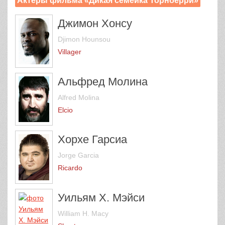
Актеры фильма «Дикая семейка Торнберри»
Джимон Хонсу
Djimon Hounsou
Villager
Альфред Молина
Alfred Molina
Elcio
Хорхе Гарсиа
Jorge Garcia
Ricardo
Уильям Х. Мэйси
William H. Macy