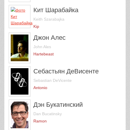
Кит Шарабайка
Keith Szarabajka
Kip
Джон Алес
John Ales
Hartebeast
Себастьян ДеВисенте
Sebastian DeVicente
Antonio
Дэн Букатинский
Dan Bucatinsky
Ramon