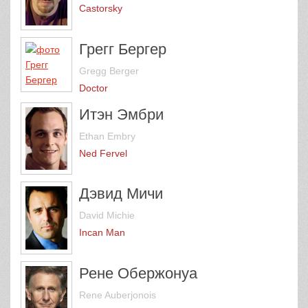
Castorsky
Грегг Бергер
Gregg Berger
Doctor
Итэн Эмбри
Ethan Embry
Ned Fervel
Дэвид Мичи
David Michie
Incan Man
Рене Обержонуа
Rene Auberjonois