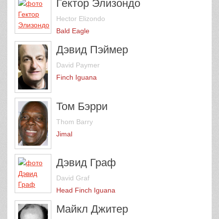
Гектор Элизондо
Hector Elizondo
Bald Eagle
Дэвид Пэймер
David Paymer
Finch Iguana
Том Бэрри
Thom Barry
Jimal
Дэвид Граф
David Graf
Head Finch Iguana
Майкл Джитер