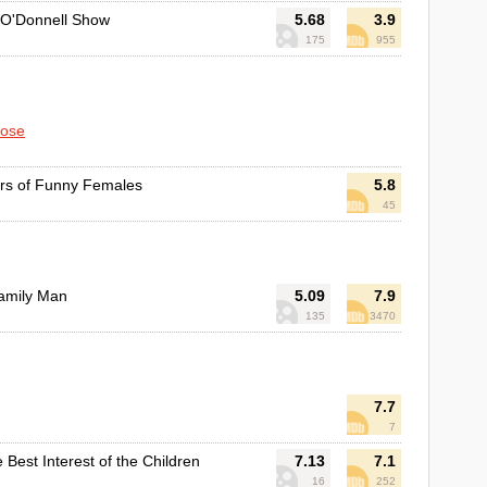
 O'Donnell Show
5.68
3.9
175
955
oose
rs of Funny Females
5.8
45
Family Man
5.09
7.9
135
3470
7.7
7
e Best Interest of the Children
7.13
7.1
16
252