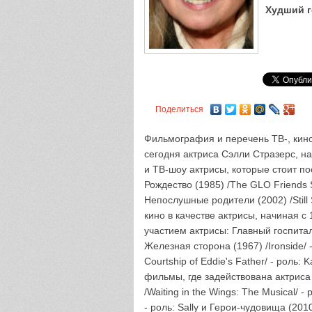
Худший г
Поделиться
Фильмография и перечень ТВ-, кино
сегодня актриса Сэлли Стразерс, н
и ТВ-шоу актрисы, которые стоит п
Рождество (1985) /The GLO Friends S
Непослушные родители (2002) /Still
кино в качестве актрисы, начиная 
участием актрисы: Главный госпиталь 
Железная сторона (1967) /Ironside/ 
Courtship of Eddie's Father/ - роль
фильмы, где задействована актриса 
/Waiting in the Wings: The Musical/ -
- роль: Sally и Герои-чудовища (2010