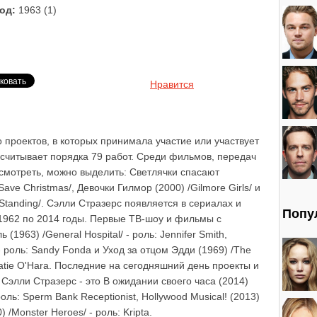
од:
1963 (1)
Нравится
 проектов, в которых принимала участие или участвует
асчитывает порядка 79 работ. Среди фильмов, передач
осмотреть, можно выделить: Светлячки спасают
ave Christmas/, Девочки Гилмор (2000) /Gilmore Girls/ и
 Standing/. Сэлли Стразерс появляется в сериалах и
Попу
с 1962 по 2014 годы. Первые ТВ-шоу и фильмы с
(1963) /General Hospital/ - роль: Jennifer Smith,
- роль: Sandy Fonda и Уход за отцом Эдди (1969) /The
: Katie O'Hara. Последние на сегодняшний день проекты и
Сэлли Стразерс - это В ожидании своего часа (2014)
 роль: Sperm Bank Receptionist, Hollywood Musical! (2013)
) /Monster Heroes/ - роль: Kripta.