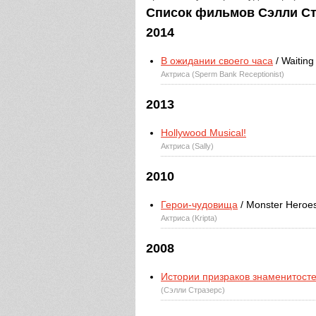
Список фильмов Сэлли Стра
2014
В ожидании своего часа
/ Waiting
Актриса (Sperm Bank Receptionist)
2013
Hollywood Musical!
Актриса (Sally)
2010
Герои-чудовища
/ Monster Heroe
Актриса (Kripta)
2008
Истории призраков знаменитост
(Сэлли Стразерс)