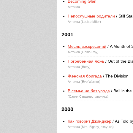
Becoming Glen
Актриса
Непослушные родители
/ Still St
Актриса (Louise Miller)
2001
Месяц воскресений
/ A Month of
Актриса (Onida Roy)
Погребенная ложь
/ Out of the Bl
Актриса (Betty)
Женская бригада
/ The Division
Актриса (Eve Warner)
В семье не без урода
/ Ball in th
(Сэлли Стразерс, хроника)
2000
Как говорит Джинджер
/ As Told b
Актриса (Mrs. Bigsby, озвучка)