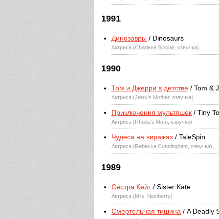
1991
Динозавры
/ Dinosaurs
Актриса (Charlene Sinclair, озвучка)
1990
Том и Джерри в детстве
/ Tom & J
Актриса (Jerry's Mother, озвучка)
Приключения мультяшек
/ Tiny T
Актриса (Rhoda's Mom, озвучка)
Чудеса на виражах
/ TaleSpin
Актриса (Rebecca Cunningham, озвучка)
1989
Сестра Кейт
/ Sister Kate
Актриса (Mrs. Newberry)
Смертельная тишина
/ A Deadly 