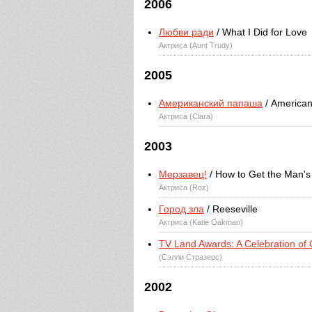
2006
Любви ради
/ What I Did for Love
Актриса (Aunt Trudy)
2005
Американский папаша
/ American
Актриса (Clara)
2003
Мерзавец!
/ How to Get the Man's
Актриса (Roz)
Город зла
/ Reeseville
Актриса (Katie Oakman)
TV Land Awards: A Celebration of 
(Сэлли Стразерс)
2002