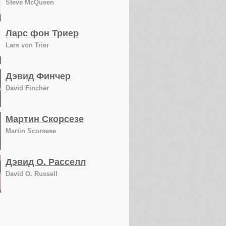
Steve McQueen
Ларс фон Триер
Lars von Trier
Дэвид Финчер
David Fincher
Мартин Скорсезе
Martin Scorsese
Дэвид О. Расселл
David O. Russell