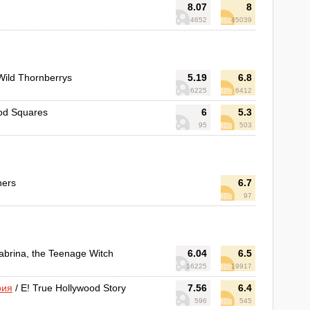
8.07
8
4652
45039
Wild Thornberrys
5.19
6.8
6225
6412
od Squares
6
5.3
95
503
hers
6.7
97
abrina, the Teenage Witch
6.04
6.5
16225
19917
рия
/ E! True Hollywood Story
7.56
6.4
596
545