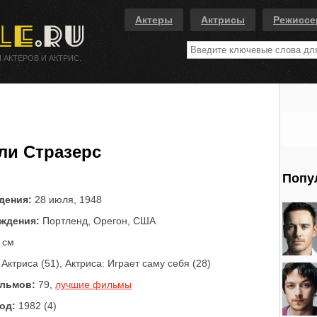
Актеры
Актрисы
Режисс
 АКТЕРОВ И АКТРИС.
ли Стразерс
Попу
дения:
28 июля, 1948
ждения:
Портленд, Орегон, США
 см
Актриса (51), Актриса: Играет саму себя (28)
льмов:
79,
лучшие фильмы
од:
1982 (4)