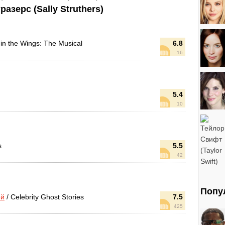
зерс (Sally Struthers)
 in the Wings: The Musical
6.8
16
5.4
10
s
5.5
42
Попу
ей
/ Celebrity Ghost Stories
7.5
425