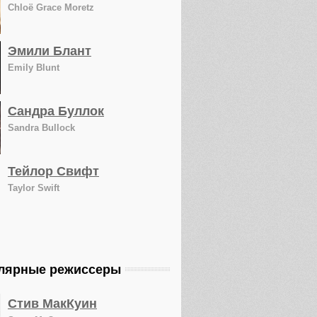
Chloë Grace Moretz
Эмили Блант
Emily Blunt
Сандра Буллок
Sandra Bullock
Тейлор Свифт
Taylor Swift
лярные режиссеры
Стив МакКуин