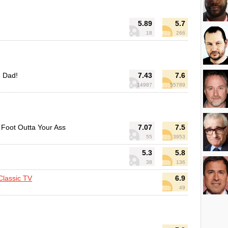
5.89
5.7
18
266
 Dad!
7.43
7.6
14987
55789
 Foot Outta Your Ass
7.07
7.5
55
3953
5.3
5.8
38
136
Classic TV
6.9
49