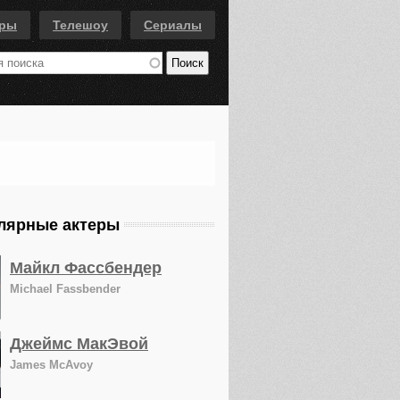
еры
Телешоу
Сериалы
лярные актеры
Майкл Фассбендер
Michael Fassbender
Джеймс МакЭвой
James McAvoy