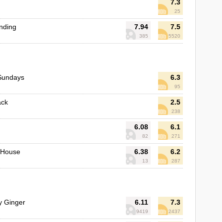
7.3
25
anding
7.94
7.5
385
5520
 Sundays
6.3
95
ack
2.5
238
6.08
6.1
82
271
e House
6.38
6.2
13
287
y Ginger
6.11
7.3
9419
2437