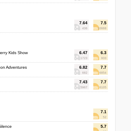
7.64
7.5
436
10668
erry Kids Show
6.47
6.3
1723
933
oon Adventures
6.82
7.7
682
6854
7.43
7.7
5967
6105
7.1
52
Silence
5.7