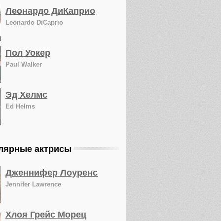
Леонардо ДиКаприо
Leonardo DiCaprio
Пол Уокер
Paul Walker
Эд Хелмс
Ed Helms
лярные актрисы
Дженнифер Лоуренс
Jennifer Lawrence
Хлоя Грейс Морец