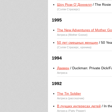
Шоу Рози О`Доннелл
/ The Rosie
(Сэлли Стразерс)
1995
The New Adventures of Mother G
Актриса (Mother Goose)
50 лет смешных женщин
/ 50 Yea
(Сэлли Стразерс, хроника)
1994
Дакмен
/ Duckman: Private Dick/
Актриса
1992
The Tin Soldier
Актриса (рассказчик)
В лучших интересах детей
/ In th
Актриса (Patty Pepper)