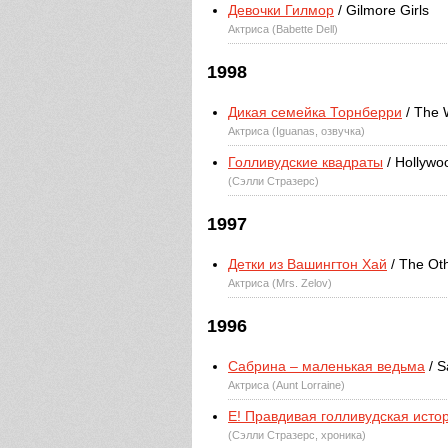
Девочки Гилмор
/ Gilmore Girls
Актриса (Babette Dell)
1998
Дикая семейка Торнберри
/ The 
Актриса (Iguanas, озвучка)
Голливудские квадраты
/ Hollywo
(Сэлли Стразерс)
1997
Детки из Вашингтон Хай
/ The Ot
Актриса (Mrs. Zelov)
1996
Сабрина – маленькая ведьма
/ S
Актриса (Aunt Lorraine)
E! Правдивая голливудская исто
(Сэлли Стразерс, хроника)