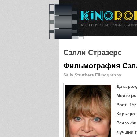
АКТЕРЫ И РОЛИ. ФИЛЬМОГРАФИИ
Сэлли Стразерс
Фильмография Сэл
Sally Struthers Filmography
Дата рож
Место ро
Рост:
155
Карьера:
Всего фи
Лучший г