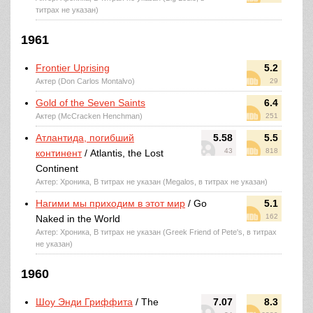
титрах не указан)
1961
Frontier Uprising
5.2
Актер (Don Carlos Montalvo)
29
Gold of the Seven Saints
6.4
Актер (McCracken Henchman)
251
Атлантида, погибший
5.58
5.5
43
818
континент
/ Atlantis, the Lost
Continent
Актер: Хроника, В титрах не указан (Megalos, в титрах не указан)
Нагими мы приходим в этот мир
/ Go
5.1
162
Naked in the World
Актер: Хроника, В титрах не указан (Greek Friend of Pete's, в титрах
не указан)
1960
Шоу Энди Гриффита
/ The
7.07
8.3