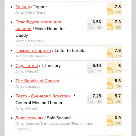
Топпер
/ Topper
7.8
Актер (Mayor Bray)
249
Освободите место для
6.56
7.3
22
365
папочки
/ Make Room for
Daddy
Актер (Uncle Nino)
Письмо к Лоретте
/ Letter to Loretta
7.6
Актер (Victor Russo)
113
Суд – это я
/ I, the Jury
5.14
6
Актер (Manuel)
25
175
The Bandits of Corsica
5.3
Актер (Lorenzo)
59
Театр «Дженерал Электрик»
/
7.25
5.7
20
158
General Electric Theater
Актер (Perino)
Доля секунды
/ Split Second
6.9
Актер: Хроника, В титрах не указан (Pete, в титрах
669
не указан)