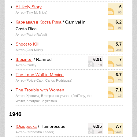
A Likely Story
6
Актер (Tiny McBride)
60
Карнавал в Коста Рика
/ Carnival in
6.2
95
Costa Rica
Актер (Padre Rafael)
Shoot to Kill
5.7
Актер (Gus Miller)
245
Шомпол
/ Ramrod
6.91
7
Актер (Curley)
18
544
The Lone Wolf in Mexico
6.7
Актер (Police Capt. Carlos Rodriguez)
26
The Trouble with Women
7.1
Актер: Хроника, В титрах не указан (2ndTony, the
16
Waiter, в титрах не указан)
1946
Юмореска
/ Humoresque
6.95
7.7
Актер (Orchestra Leader)
40
2446