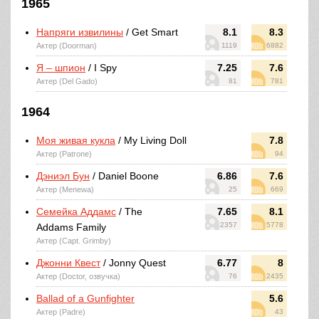
1965
Напряги извилины
/ Get Smart
8.1
8.3
Актер (Doorman)
1119
6882
Я – шпион
/ I Spy
7.25
7.6
Актер (Del Gado)
81
781
1964
Моя живая кукла
/ My Living Doll
7.8
Актер (Patrone)
94
Дэниэл Бун
/ Daniel Boone
6.86
7.6
Актер (Menewa)
25
669
Семейка Аддамс
/ The
7.65
8.1
2357
5778
Addams Family
Актер (Capt. Grimby)
Джонни Квест
/ Jonny Quest
6.77
8
Актер (Doctor, озвучка)
76
2435
Ballad of a Gunfighter
5.6
Актер (Padre)
43