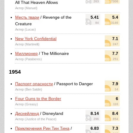
263
7306
All That Heaven Allows
Актер (Manuel)
Месть твари
/ Revenge of the
5.41
5.4
84
3146
Creature
Актер (Lucas)
New York Confidential
7.1
Актер (Martinelli)
247
Миллионер
/ The Millionaire
7.7
Актер (Pataberes)
251
1954
Паспорт опасности
/ Passport to Danger
7.9
Актер (Ben Saldin)
14
Four Guns to the Border
6
Актер (Greasy)
116
Диснейленд
/ Disneyland
8.14
8.4
Актер (Justice of the Peace)
296
854
Приключения Рин Тин Тина
/
6.83
7.3