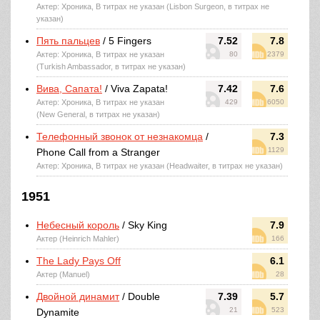
Актер: Хроника, В титрах не указан (Lisbon Surgeon, в титрах не
указан)
Пять пальцев
/ 5 Fingers
7.52
7.8
Актер: Хроника, В титрах не указан
80
2379
(Turkish Ambassador, в титрах не указан)
Вива, Сапата!
/ Viva Zapata!
7.42
7.6
Актер: Хроника, В титрах не указан
429
6050
(New General, в титрах не указан)
Телефонный звонок от незнакомца
/
7.3
1129
Phone Call from a Stranger
Актер: Хроника, В титрах не указан (Headwaiter, в титрах не указан)
1951
Небесный король
/ Sky King
7.9
Актер (Heinrich Mahler)
166
The Lady Pays Off
6.1
Актер (Manuel)
28
Двойной динамит
/ Double
7.39
5.7
21
523
Dynamite