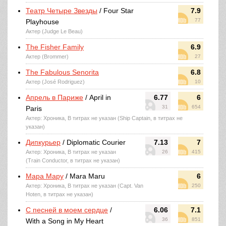
Театр Четыре Звезды
/ Four Star
7.9
77
Playhouse
Актер (Judge Le Beau)
The Fisher Family
6.9
Актер (Brommer)
27
The Fabulous Senorita
6.8
Актер (José Rodriguez)
10
Апрель в Париже
/ April in
6.77
6
31
654
Paris
Актер: Хроника, В титрах не указан (Ship Captain, в титрах не
указан)
Дипкурьер
/ Diplomatic Courier
7.13
7
Актер: Хроника, В титрах не указан
26
415
(Train Conductor, в титрах не указан)
Мара Мару
/ Mara Maru
6
Актер: Хроника, В титрах не указан (Capt. Van
250
Hoten, в титрах не указан)
С песней в моем сердце
/
6.06
7.1
36
851
With a Song in My Heart