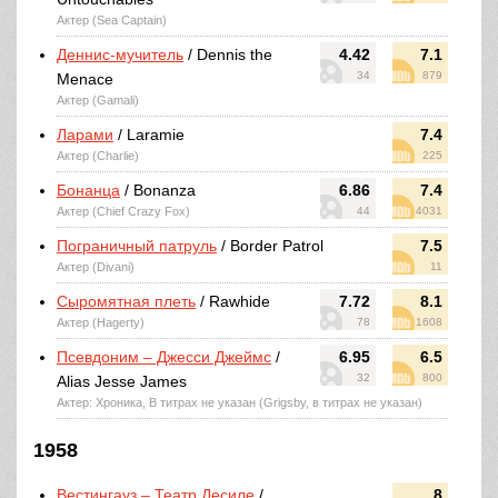
Актер (Sea Captain)
Деннис-мучитель
/ Dennis the
4.42
7.1
34
879
Menace
Актер (Gamali)
Ларами
/ Laramie
7.4
Актер (Charlie)
225
Бонанца
/ Bonanza
6.86
7.4
Актер (Chief Crazy Fox)
44
4031
Пограничный патруль
/ Border Patrol
7.5
Актер (Divani)
11
Сыромятная плеть
/ Rawhide
7.72
8.1
Актер (Hagerty)
78
1608
Псевдоним – Джесси Джеймс
/
6.95
6.5
32
800
Alias Jesse James
Актер: Хроника, В титрах не указан (Grigsby, в титрах не указан)
1958
Вестингауз – Театр Десиле
/
8