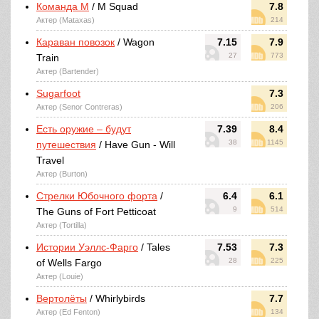
Команда М
/ M Squad
7.8
Актер (Mataxas)
214
Караван повозок
/ Wagon
7.15
7.9
27
773
Train
Актер (Bartender)
Sugarfoot
7.3
Актер (Senor Contreras)
206
Есть оружие – будут
7.39
8.4
38
1145
путешествия
/ Have Gun - Will
Travel
Актер (Burton)
Стрелки Юбочного форта
/
6.4
6.1
9
514
The Guns of Fort Petticoat
Актер (Tortilla)
Истории Уэллс-Фарго
/ Tales
7.53
7.3
28
225
of Wells Fargo
Актер (Louie)
Вертолёты
/ Whirlybirds
7.7
Актер (Ed Fenton)
134