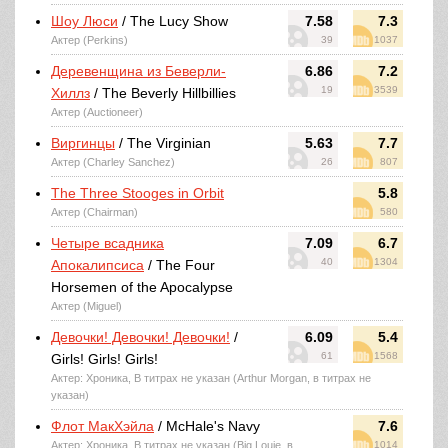
Шоу Люси
/ The Lucy Show
7.58
7.3
Актер (Perkins)
39
1037
Деревенщина из Беверли-
6.86
7.2
19
3539
Хиллз
/ The Beverly Hillbillies
Актер (Auctioneer)
Виргинцы
/ The Virginian
5.63
7.7
Актер (Charley Sanchez)
26
807
The Three Stooges in Orbit
5.8
Актер (Chairman)
580
Четыре всадника
7.09
6.7
40
1304
Апокалипсиса
/ The Four
Horsemen of the Apocalypse
Актер (Miguel)
Девочки! Девочки! Девочки!
/
6.09
5.4
61
1568
Girls! Girls! Girls!
Актер: Хроника, В титрах не указан (Arthur Morgan, в титрах не
указан)
Флот МакХэйла
/ McHale's Navy
7.6
Актер: Хроника, В титрах не указан (Big Louie, в
1014