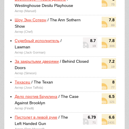
75
Westinghouse Desilu Playhouse
Актер (Manuel)
Шоу Энн Сотерн
/ The Ann Sothern
7.8
89
Show
Актер (Chef)
Судебный исполнитель
/
8.7
7.8
19
306
Lawman
Актер (Jack Gorman)
За закрытыми дверями
/ Behind Closed
7.2
19
Doors
Актер (Simeon)
Техасец
/ The Texan
8
Актер (Jose Taffola)
77
Дело против Бруклина
/ The Case
6.5
121
Against Brooklyn
Актер (Finelli)
Пистолет в левой руке
/ The
6.79
6.6
71
2431
Left Handed Gun