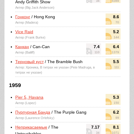
34
6389
Andy Griffith Show
Актер (Big Jack Anderson)
Гонконг
/ Hong Kong
8.6
Актер (Madera)
70
Vice Raid
5.2
Актер (Frank Burke)
144
Канкан
/ Can-Can
7.4
6.4
Актер (Bailiff)
110
1379
Терновый куст
/ The Bramble Bush
5.5
Актер: Хроника, В титрах не указан (Pete Madruga, в
111
титрах не указан)
1959
Pier 5, Havana
5.3
Актер (Lopez)
150
Пурпурная Банда
/ The Purple Gang
6.2
Актер (Laurence Orlofsky)
99
Неприкасаемые
/ The
7.17
8.1
34
1071
Untouchables