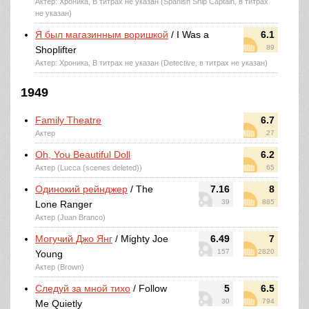
Актер: Хроника, В титрах не указан (Spanish Ship Captain, в титрах
не указан)
Я был магазинным воришкой
/ I Was a
6.1
89
Shoplifter
Актер: Хроника, В титрах не указан (Detective, в титрах не указан)
1949
Family Theatre
6.7
Актер
27
Oh, You Beautiful Doll
6.2
Актер (Lucca (scenes deleted))
65
Одинокий рейнджер
/ The
7.16
8
39
885
Lone Ranger
Актер (Juan Branco)
Могучий Джо Янг
/ Mighty Joe
6.49
7
157
2820
Young
Актер (Brown)
Следуй за мной тихо
/ Follow
5
6.5
30
794
Me Quietly