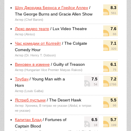
Шоу Джорджа Бернса и Грейси Аллен
/
8.3
561
The George Burns and Gracie Allen Show
Актер (Chef Baroni)
Люкс-видео театр
/ Lux Video Theatre
7.6
Актер (Alviso)
66
Час комедии от Колгейт
/ The Colgate
7.1
320
Comedy Hour
Актер (Dr. Henry T. Dobson)
Виновен в измене
/ Guilty of Treason
6.1
Актер (Hungarian Vice Premier Matyas Rakosi)
75
Трубач
/ Young Man with a
7.5
7.2
54
1766
Horn
Актер (Louis Galba)
Ястреб пустыни
/ The Desert Hawk
5.5
Актер: Хроника, В титрах не указан (Abdul, в титрах
96
не указан)
Капитан Блад
/ Fortunes of
6.5
5.7
18
199
Captain Blood