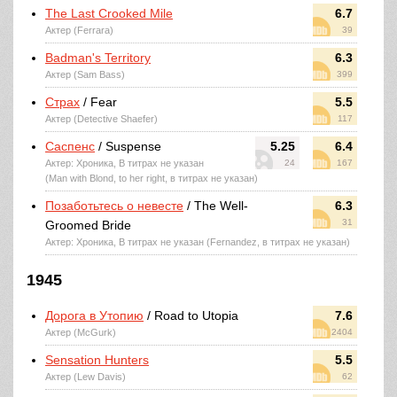
The Last Crooked Mile
6.7
Актер (Ferrara)
39
Badman's Territory
6.3
Актер (Sam Bass)
399
Страх
/ Fear
5.5
Актер (Detective Shaefer)
117
Саспенс
/ Suspense
5.25
6.4
Актер: Хроника, В титрах не указан
24
167
(Man with Blond, to her right, в титрах не указан)
Позаботьтесь о невесте
/ The Well-
6.3
31
Groomed Bride
Актер: Хроника, В титрах не указан (Fernandez, в титрах не указан)
1945
Дорога в Утопию
/ Road to Utopia
7.6
Актер (McGurk)
2404
Sensation Hunters
5.5
Актер (Lew Davis)
62