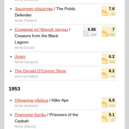
Защитник общества
/ The Public
7.6
34
Defender
Актер (Powers)
Создание из Чёрной лагуны
/
6.86
7
389
14195
Creature from the Black
Lagoon
Актер (Lucas)
Jivaro
6.2
Актер (Jacques)
159
The Donald O'Connor Show
8.2
(Нестор Пайва)
13
1953
Обезьяна-убийца
/ Killer Ape
6.9
Актер (Andrews)
213
Пленники Касбы
/ Prisoners of the
5.1
37
Casbah
Актер (Marouf)