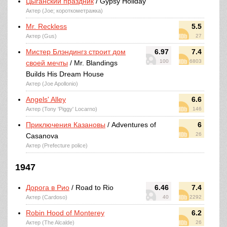
Цыганский праздник
/ Gypsy Holiday
Актер (Joe; короткометражка)
Mr. Reckless
5.5
Актер (Gus)
27
Мистер Блэндингз строит дом
6.97
7.4
100
6803
своей мечты
/ Mr. Blandings
Builds His Dream House
Актер (Joe Apollonio)
Angels' Alley
6.6
Актер (Tony 'Piggy' Locarno)
146
Приключения Казановы
/ Adventures of
6
26
Casanova
Актер (Prefecture police)
1947
Дорога в Рио
/ Road to Rio
6.46
7.4
Актер (Cardoso)
40
2292
Robin Hood of Monterey
6.2
Актер (The Alcalde)
26