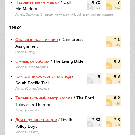
Назовите меня мадам
/ Call
6.72
7
38
781
Me Madam
Актер: Хроника, В титрах не указан (Miccoli, в титрах не указан)
1952
Опасные назначения
/ Dangerous
7.1
45
Assignment
Актер (Belog)
Ожившая библия
/ The Living Bible
6.3
Актер (Herod Antipas)
27
Южный тихоокеанский след
/
8
6.3
8
9
South Pacific Trail
Актер (Carlos Alvarez)
Телевизионный театр Форда
/ The Ford
8.2
84
Television Theatre
Актер (Eduardo)
Дни в долине смерти
/ Death
7.33
7.3
34
263
Valley Days
Актер (Rossetti)