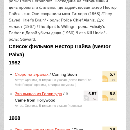
роль: Pedro Fernandez. Последние на сегодняшний
день проекты и фильмы, где задействован актер Нестор
Пайва - это Они сохранили мозг Гитлера (1968) /They
Saved Hitler's Brain/ - роль: Police Chief Alaniz, Дух
желает (1967) /The Spirit Is Willing/ - роль: Felicity's
Father и Давай убьем дядю (1966) /Let's Kill Uncle/ -
роль: Steward.
Список фильмов Нестор Пайва (Nestor
Paiva)
1982
Скоро на экранах
/ Coming Soon
5.7
Актер: Хроника, В титрах не указан (edited from 'The
98
Mole People', хроника, в титрах не указан)
Это вышло из Голливуда
/ It
6.57
5.8
57
662
Came from Hollywood
Актер: Хроника, В титрах не указан (хроника)
1968
Они сохранили мозг Гитлера
/ They
2.5