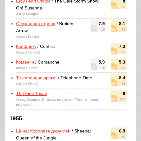
Шоу Гейл Сторм
/ The Gale Storm Show:
8
99
Oh! Susanna
Актер (Judge)
Сломанная стрела
/ Broken
7.9
8.1
16
92
Arrow
Актер (Espejo)
Конфликт
/ Conflict
7.3
Актер (Pancho)
20
Команчи
/ Comanche
5.9
5.3
Актер (Puffer)
16
288
Телефонное время
/ Telephone Time
8.4
Актер (Miklos)
72
The First Texan
6
Актер: Хроника, В титрах не указан (Priest, в титрах
197
не указан)
1955
Шина: Королева джунглей
/ Sheena:
6.9
59
Queen of the Jungle