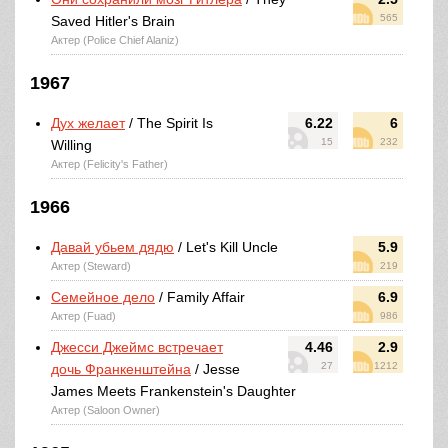
565
Saved Hitler's Brain
Актер (Police Chief Alaniz)
1967
Дух желает
/ The Spirit Is
6.22
6
15
232
Willing
Актер (Felicity's Father)
1966
Давай убьем дядю
/ Let's Kill Uncle
5.9
Актер (Steward)
219
Семейное дело
/ Family Affair
6.9
Актер (Fuad)
986
Джесси Джеймс встречает
4.46
2.9
27
1212
дочь Франкенштейна
/ Jesse
James Meets Frankenstein's Daughter
Актер (Saloon Owner)