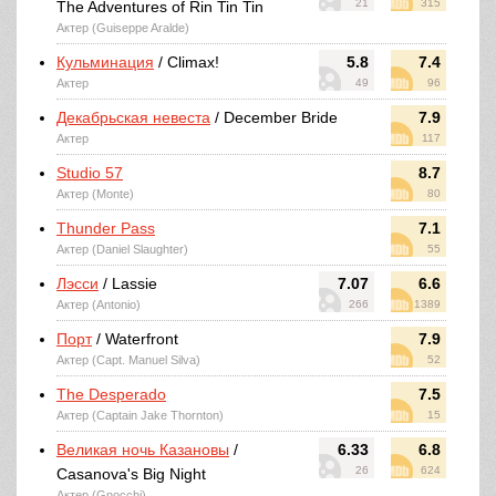
21
315
The Adventures of Rin Tin Tin
Актер (Guiseppe Aralde)
Кульминация
/ Climax!
5.8
7.4
Актер
49
96
Декабрьская невеста
/ December Bride
7.9
Актер
117
Studio 57
8.7
Актер (Monte)
80
Thunder Pass
7.1
Актер (Daniel Slaughter)
55
Лэсси
/ Lassie
7.07
6.6
Актер (Antonio)
266
1389
Порт
/ Waterfront
7.9
Актер (Capt. Manuel Silva)
52
The Desperado
7.5
Актер (Captain Jake Thornton)
15
Великая ночь Казановы
/
6.33
6.8
26
624
Casanova's Big Night
Актер (Gnocchi)