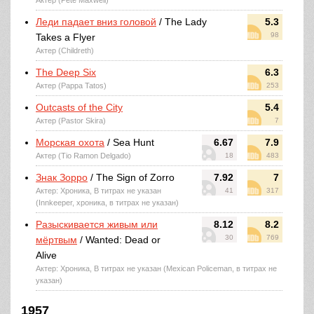
Актер (Pete Maxwell)
Леди падает вниз головой
/ The Lady
5.3
98
Takes a Flyer
Актер (Childreth)
The Deep Six
6.3
Актер (Pappa Tatos)
253
Outcasts of the City
5.4
Актер (Pastor Skira)
7
Морская охота
/ Sea Hunt
6.67
7.9
Актер (Tio Ramon Delgado)
18
483
Знак Зорро
/ The Sign of Zorro
7.92
7
Актер: Хроника, В титрах не указан
41
317
(Innkeeper, хроника, в титрах не указан)
Разыскивается живым или
8.12
8.2
30
769
мёртвым
/ Wanted: Dead or
Alive
Актер: Хроника, В титрах не указан (Mexican Policeman, в титрах не
указан)
1957