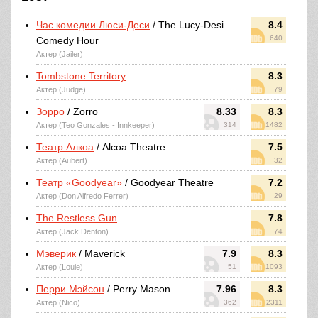
Час комедии Люси-Деси
/ The Lucy-Desi
8.4
640
Comedy Hour
Актер (Jailer)
Tombstone Territory
8.3
Актер (Judge)
79
Зорро
/ Zorro
8.33
8.3
Актер (Teo Gonzales - Innkeeper)
314
1482
Театр Алкоа
/ Alcoa Theatre
7.5
Актер (Aubert)
32
Театр «Goodyear»
/ Goodyear Theatre
7.2
Актер (Don Alfredo Ferrer)
29
The Restless Gun
7.8
Актер (Jack Denton)
74
Мэверик
/ Maverick
7.9
8.3
Актер (Louie)
51
1093
Перри Мэйсон
/ Perry Mason
7.96
8.3
Актер (Nico)
362
2311