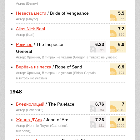
Актер (Benny)
Невеста мести
/ Bride of Vengeance
5.5
Актер (Mayor)
66
Alias Nick Beal
7.2
Актер (Karl)
329
Ревизор
/ The Inspector
6.23
6.9
31
2086
General
Актер: Хроника, В титрах не указан (Gregor, в титрах не указан)
Верёвка из песка
/ Rope of Sand
6.9
Актер: Хроника, В титрах не указан (Ship's Captain,
591
в титрах не указан)
1948
Бледнолицый
/ The Paleface
6.76
7
Актер (Patient #2)
54
2349
Жанна Д'Арк
/ Joan of Arc
7.26
6.5
Актер (Henri le Royer (Catherine's
121
1609
husband))