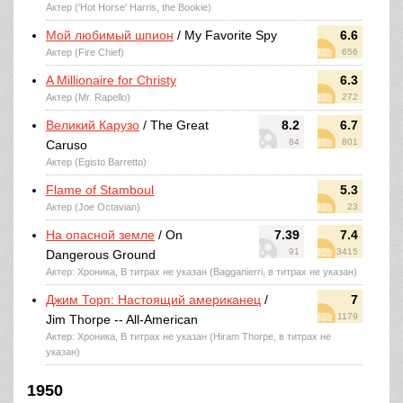
Актер ('Hot Horse' Harris, the Bookie)
Мой любимый шпион
/ My Favorite Spy
6.6
Актер (Fire Chief)
656
A Millionaire for Christy
6.3
Актер (Mr. Rapello)
272
Великий Карузо
/ The Great
8.2
6.7
84
801
Caruso
Актер (Egisto Barretto)
Flame of Stamboul
5.3
Актер (Joe Octavian)
23
На опасной земле
/ On
7.39
7.4
91
3415
Dangerous Ground
Актер: Хроника, В титрах не указан (Bagganierri, в титрах не указан)
Джим Торп: Настоящий американец
/
7
1179
Jim Thorpe -- All-American
Актер: Хроника, В титрах не указан (Hiram Thorpe, в титрах не
указан)
1950