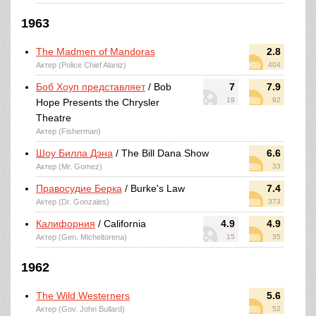
1963
The Madmen of Mandoras
2.8
Актер (Police Chief Alaniz)
404
Боб Хоуп представляет
/ Bob
7
7.9
19
92
Hope Presents the Chrysler
Theatre
Актер (Fisherman)
Шоу Билла Дэна
/ The Bill Dana Show
6.6
Актер (Mr. Gomez)
33
Правосудие Берка
/ Burke's Law
7.4
Актер (Dr. Gonzales)
373
Калифорния
/ California
4.9
4.9
Актер (Gen. Micheltorena)
15
35
1962
The Wild Westerners
5.6
Актер (Gov. John Bullard)
52