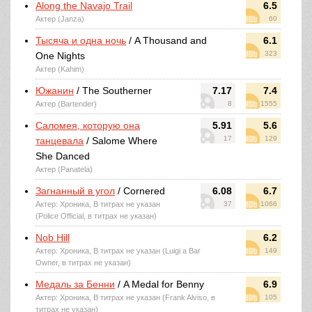
Along the Navajo Trail
6.5
Актер (Janza)
60
Тысяча и одна ночь
/ A Thousand and
6.1
323
One Nights
Актер (Kahim)
Южанин
/ The Southerner
7.17
7.4
Актер (Bartender)
8
1555
Саломея, которую она
5.91
5.6
17
129
танцевала
/ Salome Where
She Danced
Актер (Panatela)
Загнанный в угол
/ Cornered
6.08
6.7
Актер: Хроника, В титрах не указан
37
1066
(Police Official, в титрах не указан)
Nob Hill
6.2
Актер: Хроника, В титрах не указан (Luigi a Bar
149
Owner, в титрах не указан)
Медаль за Бенни
/ A Medal for Benny
6.9
Актер: Хроника, В титрах не указан (Frank Alviso, в
105
титрах не указан)