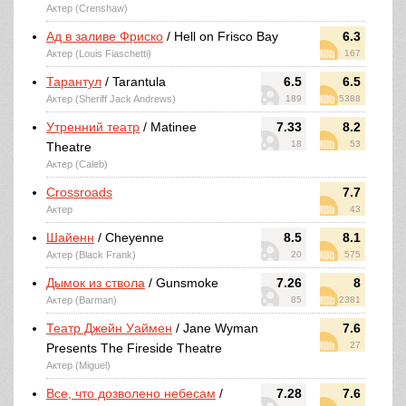
Актер (Crenshaw)
Ад в заливе Фриско
/ Hell on Frisco Bay
6.3
Актер (Louis Fiaschetti)
167
Тарантул
/ Tarantula
6.5
6.5
Актер (Sheriff Jack Andrews)
189
5388
Утренний театр
/ Matinee
7.33
8.2
18
53
Theatre
Актер (Caleb)
Crossroads
7.7
Актер
43
Шайенн
/ Cheyenne
8.5
8.1
Актер (Black Frank)
20
575
Дымок из ствола
/ Gunsmoke
7.26
8
Актер (Barman)
85
2381
Театр Джейн Уаймен
/ Jane Wyman
7.6
27
Presents The Fireside Theatre
Актер (Miguel)
Все, что дозволено небесам
/
7.28
7.6